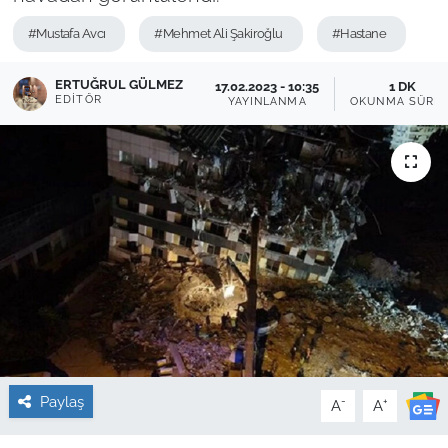
Sağlık
#Mustafa Avcı
#Mehmet Ali Şakiroğlu
#Hastane
ERTUĞRUL GÜLMEZ
Güncel
17.02.2023 - 10:35
1 DK
EDITÖR
YAYINLANMA
OKUNMA SÜRES
Kamu Alımları
Paylaş
-
+
A
A