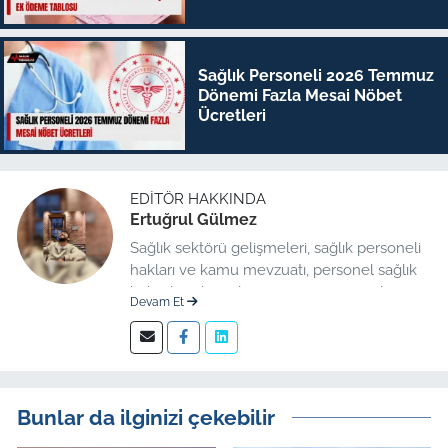
Sağlık Personeli 2026 Temmuz
Dönemi Fazla Mesai Nöbet
Ücretleri
EDITÖR HAKKINDA
Ertuğrul Gülmez
Sağlık sektörü gelişmeleri, sağlık personeli
hakları ve kamu mevzuatı, personel sağlık
haberleri düzenleme üzerine uzmanlaşmış
Devam Et
kıdemli editör.
Bunlar da ilginizi çekebilir