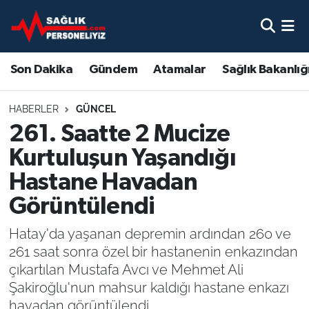
Son Dakika
Nöbetçi Eczaneler
Son Dakika
Gündem
Atamalar
Sağlık Bakanlığ
Gündem
Hava Durumu
HABERLER
GÜNCEL
Atamalar
Namaz Vakitleri
261. Saatte 2 Mucize
Kurtuluşun Yaşandığı
Sağlık Bakanlığı
Trafik Durumu
Hastane Havadan
Mevzuat
Süper Lig Puan Durumu ve Fikstür
Görüntülendi
Sendika
Tüm Manşetler
Hatay'da yaşanan depremin ardından 260 ve
261 saat sonra özel bir hastanenin enkazından
Sağlık Personeli Alımı
Son Dakika Haberleri
çıkartılan Mustafa Avcı ve Mehmet Ali
Şakiroğlu'nun mahsur kaldığı hastane enkazı
Eğitim
Haber Arşivi
havadan görüntülendi.