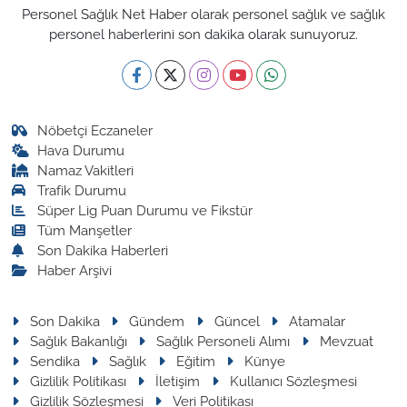
Personel Sağlık Net Haber olarak personel sağlık ve sağlık
personel haberlerini son dakika olarak sunuyoruz.
Nöbetçi Eczaneler
Hava Durumu
Namaz Vakitleri
Trafik Durumu
Süper Lig Puan Durumu ve Fikstür
Tüm Manşetler
Son Dakika Haberleri
Haber Arşivi
Son Dakika
Gündem
Güncel
Atamalar
Sağlık Bakanlığı
Sağlık Personeli Alımı
Mevzuat
Sendika
Sağlık
Eğitim
Künye
Gizlilik Politikası
İletişim
Kullanıcı Sözleşmesi
Gizlilik Sözleşmesi
Veri Politikası