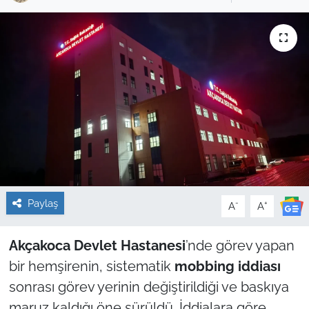
Sağlık
Güncel
Kamu Alımları
Paylaş
-
+
A
A
Akçakoca Devlet Hastanesi
’nde görev yapan
bir hemşirenin, sistematik
mobbing iddiası
sonrası görev yerinin değiştirildiği ve baskıya
maruz kaldığı öne sürüldü. İddialara göre