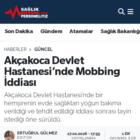
Son Dakika
Nöbetçi Eczaneler
Son Dakika
Gündem
Atamalar
Sağlık Bakanlığ
Gündem
Hava Durumu
HABERLER
GÜNCEL
Atamalar
Namaz Vakitleri
Akçakoca Devlet
Hastanesi’nde Mobbing
Sağlık Bakanlığı
Trafik Durumu
İddiası
Mevzuat
Süper Lig Puan Durumu ve Fikstür
Akçakoca Devlet Hastanesi’nde bir
hemşirenin evde sağlıktan yoğun bakıma
Sendika
Tüm Manşetler
verildiği ve tehdit edildiği iddiası sonrası tayin
istediği öne sürüldü.
Sağlık Personeli Alımı
Son Dakika Haberleri
ERTUĞRUL GÜLMEZ
27.02.2026 - 17:55
1 DK
Eğitim
Haber Arşivi
EDITÖR
YAYINLANMA
OKUNMA SÜRES