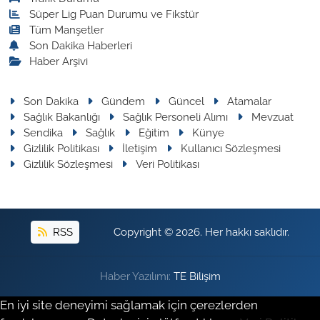
Süper Lig Puan Durumu ve Fikstür
Tüm Manşetler
Son Dakika Haberleri
Haber Arşivi
Son Dakika
Gündem
Güncel
Atamalar
Sağlık Bakanlığı
Sağlık Personeli Alımı
Mevzuat
Sendika
Sağlık
Eğitim
Künye
Gizlilik Politikası
İletişim
Kullanıcı Sözleşmesi
Gizlilik Sözleşmesi
Veri Politikası
RSS
Copyright © 2026. Her hakkı saklıdır.
Haber Yazılımı:
TE Bilişim
En iyi site deneyimi sağlamak için çerezlerden