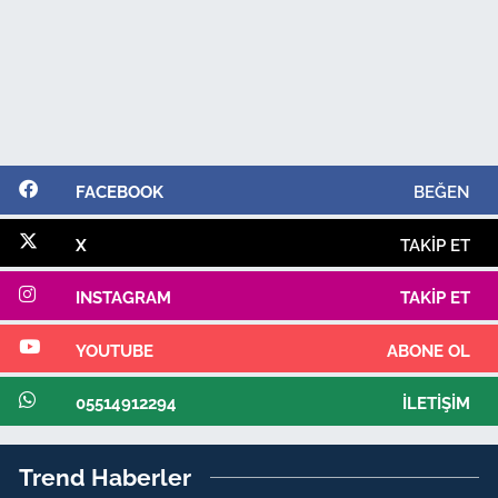
FACEBOOK
BEĞEN
X
TAKIP ET
INSTAGRAM
TAKIP ET
YOUTUBE
ABONE OL
05514912294
İLETIŞIM
Trend Haberler