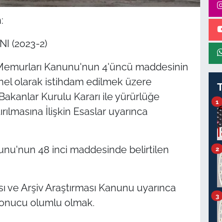
:
 (2023-2)
t Memurları Kanunu'nun 4'üncü maddesinin
onel olarak istihdam edilmek üzere
 Bakanlar Kurulu Kararı ile yürürlüğe
1
rılmasına İlişkin Esaslar uyarınca
nunu'nun 48 inci maddesinde belirtilen
2
sı ve Arşiv Araştırması Kanunu uyarınca
3
 sonucu olumlu olmak.