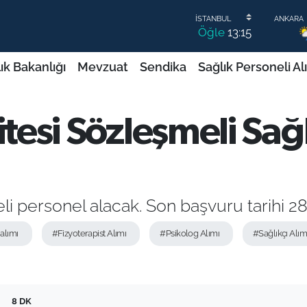
Öğle
13:15
ık Bakanlığı
Mevzuat
Sendika
Sağlık Personeli Al
itesi Sözleşmeli Sağ
li personel alacak. Son başvuru tarihi 2
alımı
#Fizyoterapist Alımı
#Psikolog Alımı
#Sağlıkçı Alım
8 DK