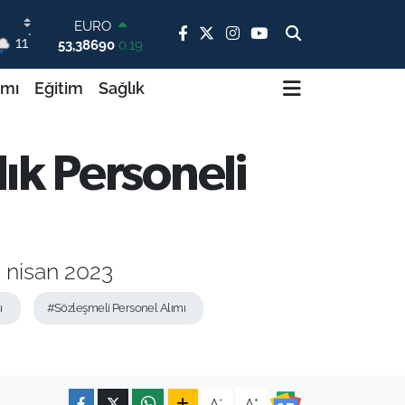
STERLİN
°
11
61,60380
0.18
G.ALTIN
6862,09000
0.19
ımı
Eğitim
Sağlık
BİST100
14.598,00
0
BITCOIN
lık Personeli
79.591,74
-1.82
DOLAR
45,43620
0.02
EURO
53,38690
0.19
8 nisan 2023
ı
#Sözleşmeli Personel Alımı
-
+
A
A