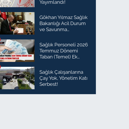
Yayımlandı!
Gökhan Yılmaz Sağlık
Bakanlığı Acil Durum
ve Savunma
Planlaması Daire
Başkanı Olarak Atandı
Sağlık Personeli 2026
Temmuz Dönemi
Taban (Temel) Ek
Ödeme Ücretleri
Sağlık Çalışanlarına
Çay Yok, Yönetim Katı
Serbest!