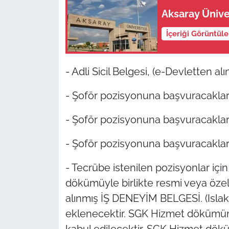
Aksaray Üniver
İçeriği Görüntül
- Adli Sicil Belgesi, (e-Devletten alı
- Şoför pozisyonuna başvuracaklar 
- Şoför pozisyonuna başvuracaklar
- Şoför pozisyonuna başvuracaklar 
- Tecrübe istenilen pozisyonlar
dökümüyle birlikte resmi veya özel 
alınmış İŞ DENEYİM BELGESİ. (Islak
eklenecektir. SGK Hizmet dökümün
kabul edilecektir. SGK Hizmet dök