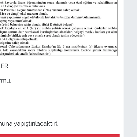
LER
rmu.
una yapıştırılacaktır).