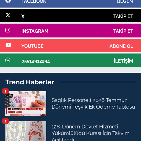
FACEBOOK
BEĞEN
X
TAKIP ET
INSTAGRAM
TAKIP ET
YOUTUBE
ABONE OL
05514912294
İLETIŞIM
Trend Haberler
1
Sağlık Personeli 2026 Temmuz
Dönemi Teşvik Ek Ödeme Tablosu
2
128. Dönem Devlet Hizmeti
Yükümlülüğü Kurası İçin Takvim
Açıklandı