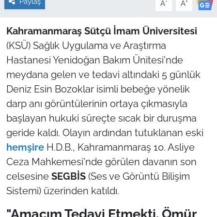
Paylaş
-
+
A
A
Kahramanmaraş Sütçü İmam Üniversitesi
(KSÜ) Sağlık Uygulama ve Araştırma
Hastanesi Yenidoğan Bakım Ünitesi'nde
meydana gelen ve tedavi altındaki 5 günlük
Deniz Esin Bozoklar isimli bebeğe yönelik
darp anı görüntülerinin ortaya çıkmasıyla
başlayan hukuki süreçte sıcak bir duruşma
geride kaldı. Olayın ardından tutuklanan eski
hemşire
H.D.B., Kahramanmaraş 10. Asliye
Ceza Mahkemesi'nde görülen davanın son
celsesine
SEGBİS
(Ses ve Görüntü Bilişim
Sistemi) üzerinden katıldı.
"Amacım Tedavi Etmekti, Ömür