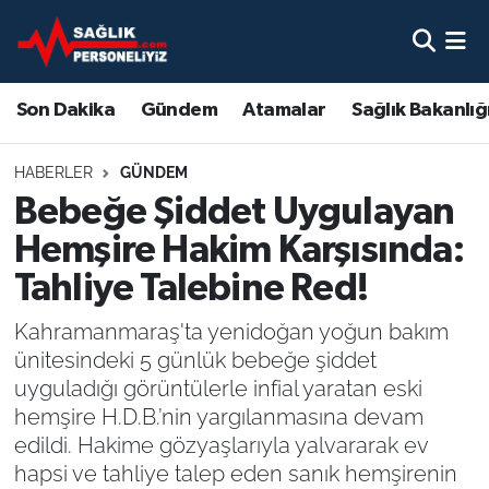
Son Dakika
Nöbetçi Eczaneler
Son Dakika
Gündem
Atamalar
Sağlık Bakanlığ
Gündem
Hava Durumu
HABERLER
GÜNDEM
Atamalar
Namaz Vakitleri
Bebeğe Şiddet Uygulayan
Hemşire Hakim Karşısında:
Sağlık Bakanlığı
Trafik Durumu
Tahliye Talebine Red!
Mevzuat
Süper Lig Puan Durumu ve Fikstür
Kahramanmaraş'ta yenidoğan yoğun bakım
ünitesindeki 5 günlük bebeğe şiddet
Sendika
Tüm Manşetler
uyguladığı görüntülerle infial yaratan eski
hemşire H.D.B.’nin yargılanmasına devam
Sağlık Personeli Alımı
Son Dakika Haberleri
edildi. Hakime gözyaşlarıyla yalvararak ev
hapsi ve tahliye talep eden sanık hemşirenin
Eğitim
Haber Arşivi