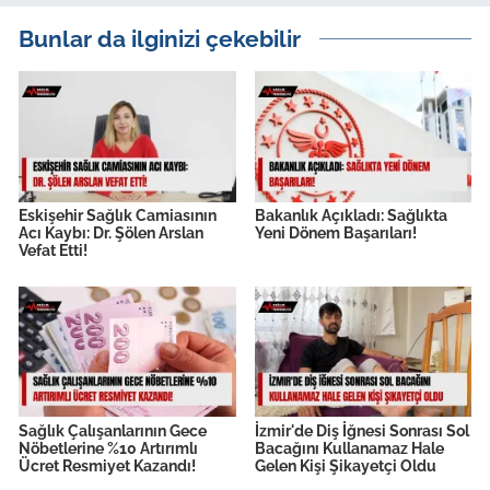
Bunlar da ilginizi çekebilir
Eskişehir Sağlık Camiasının
Bakanlık Açıkladı: Sağlıkta
Acı Kaybı: Dr. Şölen Arslan
Yeni Dönem Başarıları!
Vefat Etti!
Sağlık Çalışanlarının Gece
İzmir'de Diş İğnesi Sonrası Sol
Nöbetlerine %10 Artırımlı
Bacağını Kullanamaz Hale
Ücret Resmiyet Kazandı!
Gelen Kişi Şikayetçi Oldu