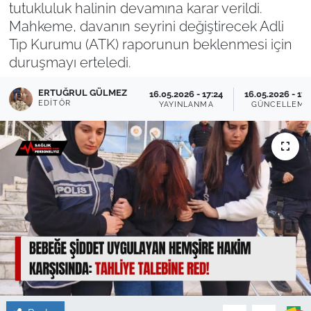
tutukluluk halinin devamına karar verildi.
Mahkeme, davanın seyrini değiştirecek Adli
Sağlık
Tıp Kurumu (ATK) raporunun beklenmesi için
Güncel
duruşmayı erteledi.
ERTUĞRUL GÜLMEZ
Kamu Alımları
16.05.2026 - 17:24
16.05.2026 - 17:
EDITÖR
YAYINLANMA
GÜNCELLEME