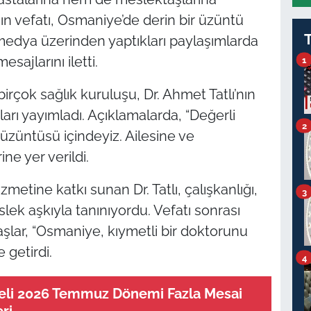
ı’nın vefatı, Osmaniye’de derin bir üzüntü
l medya üzerinden yaptıkları paylaşımlarda
sajlarını iletti.
1
irçok sağlık kuruluşu, Dr. Ahmet Tatlı’nın
arı yayımladı. Açıklamalarda, “Değerli
2
züntüsü içindeyiz. Ailesine ve
ine yer verildi.
metine katkı sunan Dr. Tatlı, çalışkanlığı,
3
slek aşkıyla tanınıyordu. Vefatı sonrası
lar, “Osmaniye, kıymetli bir doktorunu
e getirdi.
4
neli 2026 Temmuz Dönemi Fazla Mesai