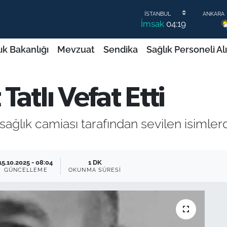
İmsak
04:19
ık Bakanlığı
Mevzuat
Sendika
Sağlık Personeli Al
atlı Vefat Etti
ğlık camiası tarafından sevilen isimlerd
15.10.2025 - 08:04
1 DK
GÜNCELLEME
OKUNMA SÜRESI