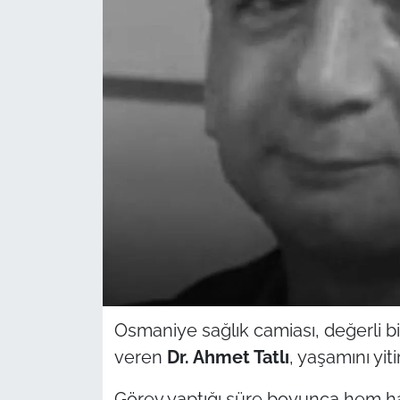
Sağlık
Güncel
Kamu Alımları
Osmaniye sağlık camiası, değerli bir
veren
Dr. Ahmet Tatlı
, yaşamını yitir
Görev yaptığı süre boyunca hem h