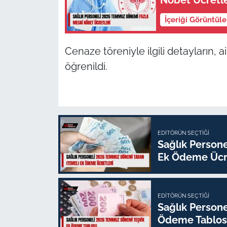
Nöbet Ücretle
İçeriği Görüntül
Cenaze töreniyle ilgili detayların, 
öğrenildi.
EDITÖRÜN SEÇTIĞI
Sağlık Person
Ek Ödeme Ücre
EDITÖRÜN SEÇTIĞI
Sağlık Person
Ödeme Tablo