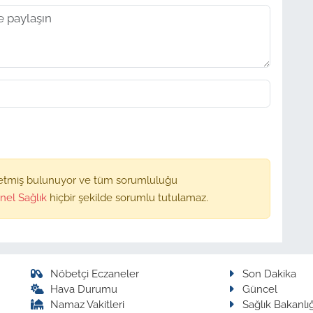
etmiş bulunuyor ve tüm sorumluluğu
nel Sağlık
hiçbir şekilde sorumlu tutulamaz.
Nöbetçi Eczaneler
Son Dakika
Hava Durumu
Güncel
Namaz Vakitleri
Sağlık Bakanlığ