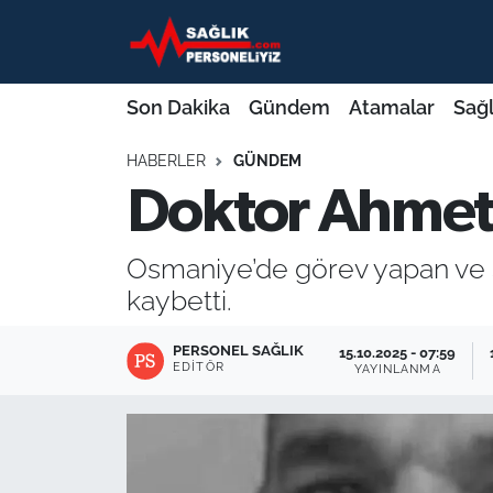
Son Dakika
Nöbetçi Eczaneler
Son Dakika
Gündem
Atamalar
Sağl
Gündem
Hava Durumu
HABERLER
GÜNDEM
Doktor Ahmet T
Atamalar
Namaz Vakitleri
Sağlık Bakanlığı
Trafik Durumu
Osmaniye’de görev yapan ve sa
kaybetti.
Mevzuat
Süper Lig Puan Durumu ve Fikstür
PERSONEL SAĞLIK
15.10.2025 - 07:59
Sendika
Tüm Manşetler
EDITÖR
YAYINLANMA
Sağlık Personeli Alımı
Son Dakika Haberleri
Eğitim
Haber Arşivi