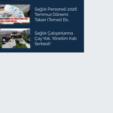
Planlaması Daire
Başkanı Olarak Atandı
Sağlık Personeli 2026
Temmuz Dönemi
Taban (Temel) Ek
Ödeme Ücretleri
Sağlık Çalışanlarına
Çay Yok, Yönetim Katı
Serbest!