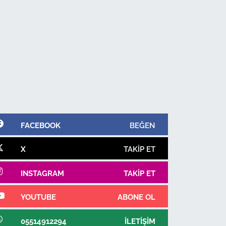
FACEBOOK
BEĞEN
X
TAKIP ET
INSTAGRAM
TAKIP ET
YOUTUBE
ABONE OL
05514912294
İLETIŞIM