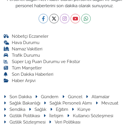
personel haberlerini son dakika olarak sunuyoruz.
Nöbetçi Eczaneler
Hava Durumu
Namaz Vakitleri
Trafik Durumu
Süper Lig Puan Durumu ve Fikstür
Tüm Manşetler
Son Dakika Haberleri
Haber Arşivi
Son Dakika
Gündem
Güncel
Atamalar
Sağlık Bakanlığı
Sağlık Personeli Alımı
Mevzuat
Sendika
Sağlık
Eğitim
Künye
Gizlilik Politikası
İletişim
Kullanıcı Sözleşmesi
Gizlilik Sözleşmesi
Veri Politikası