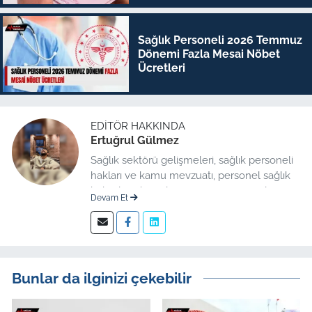
Sağlık Personeli 2026 Temmuz
Dönemi Fazla Mesai Nöbet
Ücretleri
EDITÖR HAKKINDA
Ertuğrul Gülmez
Sağlık sektörü gelişmeleri, sağlık personeli
hakları ve kamu mevzuatı, personel sağlık
haberleri düzenleme üzerine uzmanlaşmış
Devam Et
kıdemli editör.
Bunlar da ilginizi çekebilir