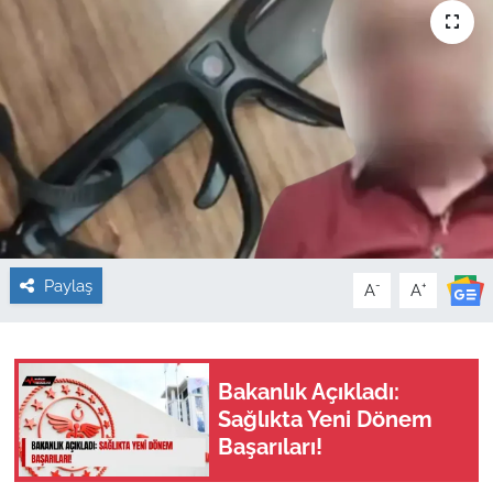
Sağlık
Güncel
Kamu Alımları
Paylaş
-
+
A
A
Bakanlık Açıkladı:
Sağlıkta Yeni Dönem
Başarıları!