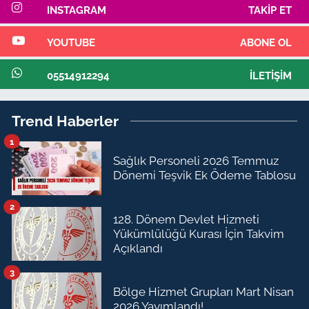
INSTAGRAM
TAKIP ET
YOUTUBE
ABONE OL
05514912294
İLETIŞIM
Trend Haberler
1
Sağlık Personeli 2026 Temmuz
Dönemi Teşvik Ek Ödeme Tablosu
2
128. Dönem Devlet Hizmeti
Yükümlülüğü Kurası İçin Takvim
Açıklandı
3
Bölge Hizmet Grupları Mart Nisan
2026 Yayımlandı!