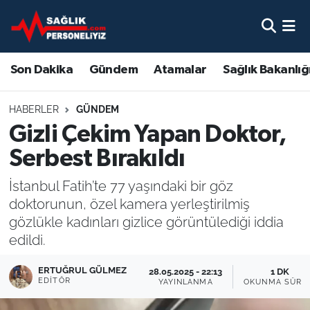
Son Dakika
Nöbetçi Eczaneler
Son Dakika
Gündem
Atamalar
Sağlık Bakanlığ
Gündem
Hava Durumu
HABERLER
GÜNDEM
Atamalar
Namaz Vakitleri
Gizli Çekim Yapan Doktor,
Serbest Bırakıldı
Sağlık Bakanlığı
Trafik Durumu
İstanbul Fatih’te 77 yaşındaki bir göz
Mevzuat
Süper Lig Puan Durumu ve Fikstür
doktorunun, özel kamera yerleştirilmiş
gözlükle kadınları gizlice görüntülediği iddia
Sendika
Tüm Manşetler
edildi.
Sağlık Personeli Alımı
Son Dakika Haberleri
ERTUĞRUL GÜLMEZ
28.05.2025 - 22:13
1 DK
EDITÖR
YAYINLANMA
OKUNMA SÜRE
Eğitim
Haber Arşivi