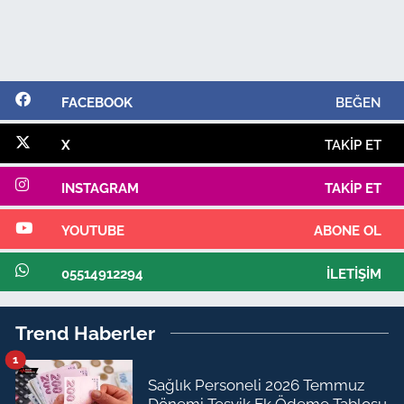
FACEBOOK
BEĞEN
X
TAKIP ET
INSTAGRAM
TAKIP ET
YOUTUBE
ABONE OL
05514912294
İLETIŞIM
Trend Haberler
1
Sağlık Personeli 2026 Temmuz