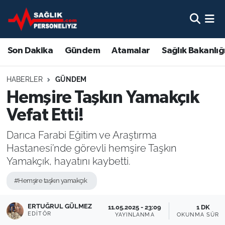
Son Dakika
Nöbetçi Eczaneler
Son Dakika
Gündem
Atamalar
Sağlık Bakanlığ
Gündem
Hava Durumu
HABERLER
GÜNDEM
Atamalar
Namaz Vakitleri
Hemşire Taşkın Yamakçık
Vefat Etti!
Sağlık Bakanlığı
Trafik Durumu
Darıca Farabi Eğitim ve Araştırma
Mevzuat
Süper Lig Puan Durumu ve Fikstür
Hastanesi’nde görevli hemşire Taşkın
Yamakçık, hayatını kaybetti.
Sendika
Tüm Manşetler
#Hemşire taşkın yamakçık
Sağlık Personeli Alımı
Son Dakika Haberleri
ERTUĞRUL GÜLMEZ
11.05.2025 - 23:09
1 DK
EDITÖR
YAYINLANMA
OKUNMA SÜRE
Eğitim
Haber Arşivi