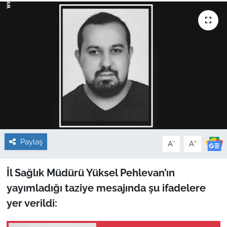
Sağlık
Güncel
Kamu Alımları
Paylaş
-
+
A
A
İl Sağlık Müdürü Yüksel Pehlevan’ın
yayımladığı taziye mesajında şu ifadelere
yer verildi: