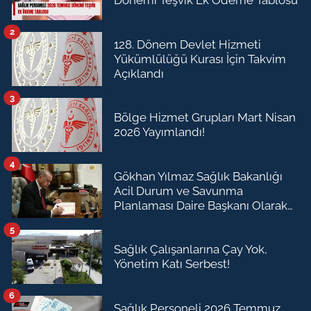
Dönemi Teşvik Ek Ödeme Tablosu
2
128. Dönem Devlet Hizmeti
Yükümlülüğü Kurası İçin Takvim
Açıklandı
3
Bölge Hizmet Grupları Mart Nisan
2026 Yayımlandı!
4
Gökhan Yılmaz Sağlık Bakanlığı
Acil Durum ve Savunma
Planlaması Daire Başkanı Olarak
Atandı
5
Sağlık Çalışanlarına Çay Yok,
Yönetim Katı Serbest!
6
Sağlık Personeli 2026 Temmuz