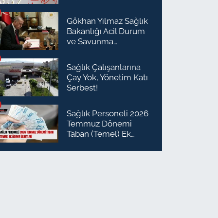
Gökhan Yılmaz Sağlık
Bakanlığı Acil Durum
ve Savunma
Planlaması Daire
Başkanı Olarak Atandı
Sağlık Çalışanlarına
Çay Yok, Yönetim Katı
Serbest!
Sağlık Personeli 2026
Temmuz Dönemi
Taban (Temel) Ek
Ödeme Ücretleri