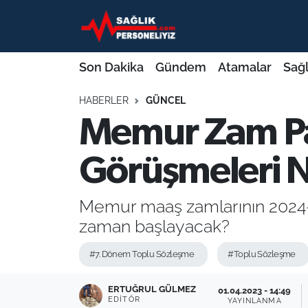
Son Dakika
Nöbetçi Eczaneler
Son Dakika
Gündem
Atamalar
Sağl
Gündem
Hava Durumu
HABERLER
GÜNCEL
Memur Zam Paz
Atamalar
Namaz Vakitleri
Sağlık Bakanlığı
Trafik Durumu
Görüşmeleri 
Mevzuat
Süper Lig Puan Durumu ve Fikstür
Memur maaş zamlarının 2024-2
zaman başlayacak?
Sendika
Tüm Manşetler
#7. Dönem Toplu Sözleşme
#Toplu Sözleşme
Sağlık Personeli Alımı
Son Dakika Haberleri
ERTUĞRUL GÜLMEZ
01.04.2023 - 14:49
Eğitim
Haber Arşivi
EDITÖR
YAYINLANMA