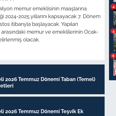
4
 milyon memur emeklisinin maaşlarına
ği 2024-2025 yıllarını kapsayacak 7. Dönem
os itibarıyla başlayacak. Yapılan
 arasındaki memur ve emeklilerinin Ocak-
5
irlenmiş olacak.
6
eli 2026 Temmuz Dönemi Taban (Temel)
tleri
eli 2026 Temmuz Dönemi Teşvik Ek