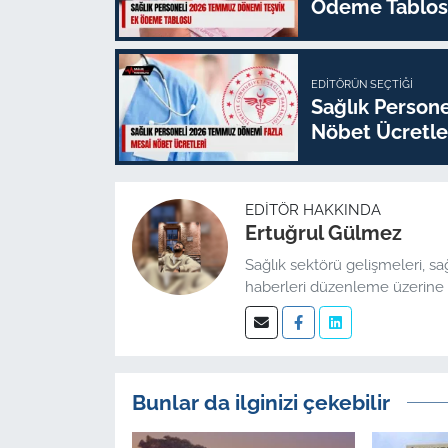
Ödeme Tablo
EDITÖRÜN SEÇTIĞI
Sağlık Person
Nöbet Ücretle
EDITÖR HAKKINDA
Ertuğrul Gülmez
Sağlık sektörü gelişmeleri, sa
haberleri düzenleme üzerine 
Bunlar da ilginizi çekebilir