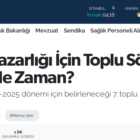
İmsak
04:16
ık Bakanlığı
Mevzuat
Sendika
Sağlık Personeli Al
arlığı İçin Toplu 
Ne Zaman?
025 dönemi için belirleneceği 7. topl
#Memur zam
1 DK
OKUNMA SÜRESI