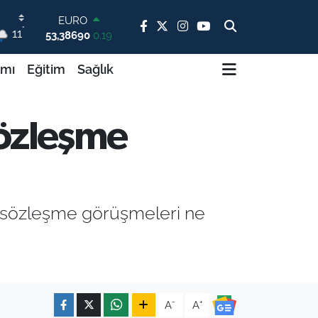
53,38690
0.19
STERLİN
°
11
61,60380
0.18
G.ALTIN
ımı
Eğitim
Sağlık
6862,09000
0.19
BİST100
14.598,00
0
BITCOIN
Sözleşme
79.591,74
-1.82
DOLAR
45,43620
0.02
u sözleşme görüşmeleri ne
-
+
A
A