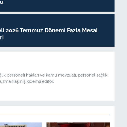
su
eli 2026 Temmuz Dönemi Fazla Mesai
ri
ğlık personeli hakları ve kamu mevzuatı, personel sağlık
uzmanlaşmış kıdemli editör.