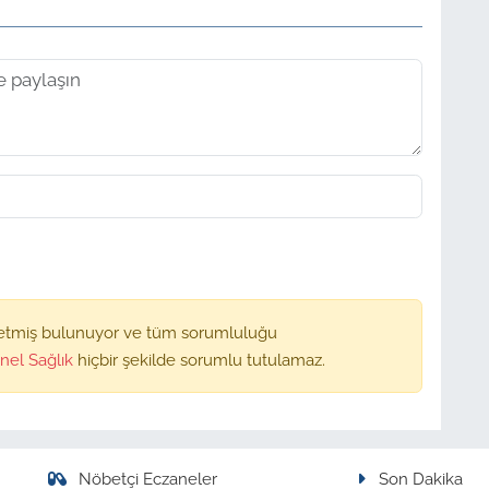
etmiş bulunuyor ve tüm sorumluluğu
nel Sağlık
hiçbir şekilde sorumlu tutulamaz.
Nöbetçi Eczaneler
Son Dakika