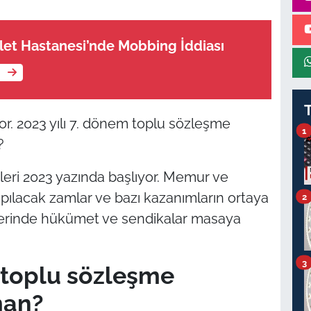
et Hastanesi’nde Mobbing İddiası
e
or. 2023 yılı 7. dönem toplu sözleşme
1
?
ri 2023 yazında başlıyor. Memur ve
pılacak zamlar ve bazı kazanımların ortaya
2
erinde hükümet ve sendikalar masaya
3
 toplu sözleşme
man?