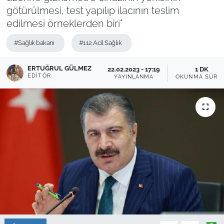
götürülmesi, test yapılıp ilacının teslim
Sağlık
edilmesi örneklerden biri"
Güncel
#Sağlık bakanı
#112 Acil Sağlık
Kamu Alımları
ERTUĞRUL GÜLMEZ
22.02.2023 - 17:19
1 DK
EDITÖR
YAYINLANMA
OKUNMA SÜRES