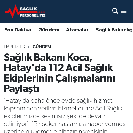
Son Dakika
Nöbetçi Eczaneler
Son Dakika
Gündem
Atamalar
Sağlık Bakanlığ
Gündem
Hava Durumu
HABERLER
GÜNDEM
Atamalar
Namaz Vakitleri
Sağlık Bakanı Koca,
Hatay'da 112 Acil Sağlık
Sağlık Bakanlığı
Trafik Durumu
Ekiplerinin Çalışmalarını
Mevzuat
Süper Lig Puan Durumu ve Fikstür
Paylaştı
Sendika
Tüm Manşetler
"Hatay'da daha önce evde sağlık hizmeti
kapsamında verilen hizmetler, 112 Acil Sağlık
Sağlık Personeli Alımı
Son Dakika Haberleri
ekiplerimizce kesintisiz şekilde devam
ettiriliyor"- "Bir şeker hastamıza haber vermesi
Eğitim
Haber Arşivi
üzerine glukometre cihazının yenisinin