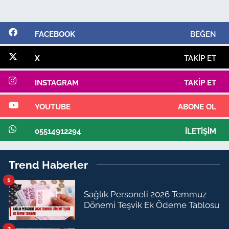
FACEBOOK
BEĞEN
X
TAKIP ET
INSTAGRAM
TAKIP ET
YOUTUBE
ABONE OL
05514912294
İLETIŞIM
Trend Haberler
1
Sağlık Personeli 2026 Temmuz
Dönemi Teşvik Ek Ödeme Tablosu
2