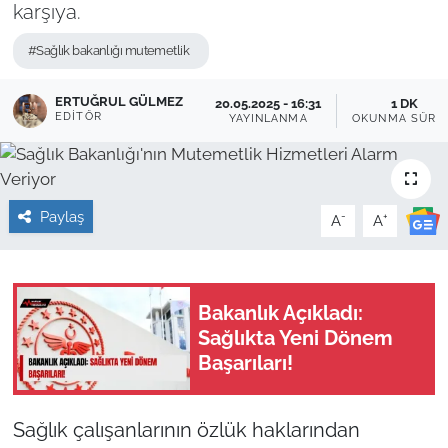
karşıya.
Sağlık
#Sağlık bakanlığı mutemetlik
Güncel
ERTUĞRUL GÜLMEZ
20.05.2025 - 16:31
1 DK
EDITÖR
YAYINLANMA
OKUNMA SÜRE
Kamu Alımları
Paylaş
-
+
A
A
Bakanlık Açıkladı:
Sağlıkta Yeni Dönem
Başarıları!
Sağlık çalışanlarının özlük haklarından