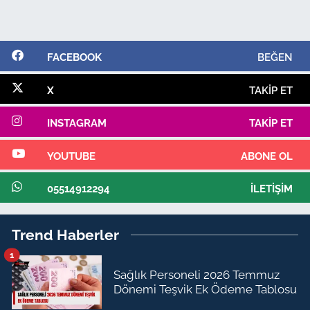
FACEBOOK
BEĞEN
X
TAKIP ET
INSTAGRAM
TAKIP ET
YOUTUBE
ABONE OL
05514912294
İLETIŞIM
Trend Haberler
1
Sağlık Personeli 2026 Temmuz
Dönemi Teşvik Ek Ödeme Tablosu