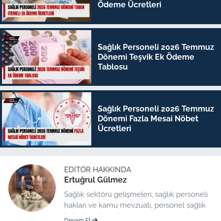
Ödeme Ücretleri
Sağlık Personeli 2026 Temmuz
Dönemi Teşvik Ek Ödeme
Tablosu
Sağlık Personeli 2026 Temmuz
Dönemi Fazla Mesai Nöbet
Ücretleri
EDITÖR HAKKINDA
Ertuğrul Gülmez
Sağlık sektörü gelişmeleri, sağlık personeli
hakları ve kamu mevzuatı, personel sağlık
haberleri düzenleme üzerine uzmanlaşmış
Devam Et