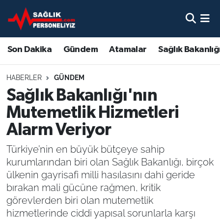
Son Dakika
Nöbetçi Eczaneler
Son Dakika
Gündem
Atamalar
Sağlık Bakanlığ
Gündem
Hava Durumu
HABERLER
GÜNDEM
Atamalar
Namaz Vakitleri
Sağlık Bakanlığı'nın
Mutemetlik Hizmetleri
Sağlık Bakanlığı
Trafik Durumu
Alarm Veriyor
Mevzuat
Süper Lig Puan Durumu ve Fikstür
Türkiye’nin en büyük bütçeye sahip
kurumlarından biri olan Sağlık Bakanlığı, birçok
Sendika
Tüm Manşetler
ülkenin gayrisafi milli hasılasını dahi geride
bırakan mali gücüne rağmen, kritik
Sağlık Personeli Alımı
Son Dakika Haberleri
görevlerden biri olan mutemetlik
hizmetlerinde ciddi yapısal sorunlarla karşı
Eğitim
Haber Arşivi