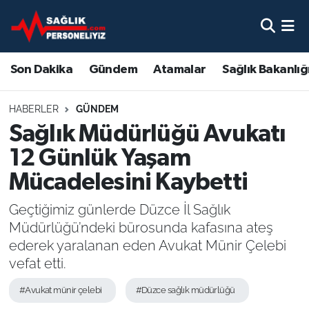
Son Dakika
Nöbetçi Eczaneler
Son Dakika
Gündem
Atamalar
Sağlık Bakanlığ
Gündem
Hava Durumu
HABERLER
GÜNDEM
Atamalar
Namaz Vakitleri
Sağlık Müdürlüğü Avukatı
12 Günlük Yaşam
Sağlık Bakanlığı
Trafik Durumu
Mücadelesini Kaybetti
Mevzuat
Süper Lig Puan Durumu ve Fikstür
Geçtiğimiz günlerde Düzce İl Sağlık
Müdürlüğü’ndeki bürosunda kafasına ateş
Sendika
Tüm Manşetler
ederek yaralanan eden Avukat Münir Çelebi
vefat etti.
Sağlık Personeli Alımı
Son Dakika Haberleri
#Avukat münir çelebi
#Düzce sağlık müdürlüğü
Eğitim
Haber Arşivi