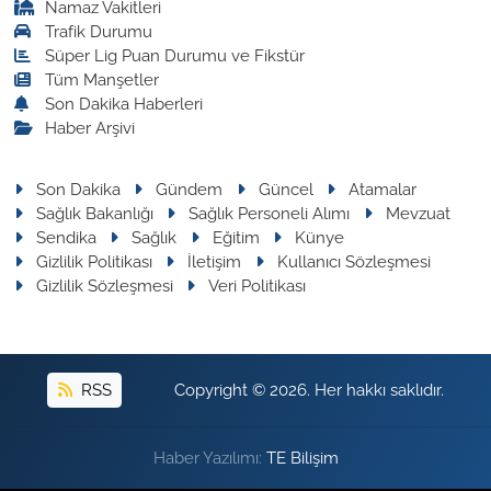
Namaz Vakitleri
Trafik Durumu
Süper Lig Puan Durumu ve Fikstür
Tüm Manşetler
Son Dakika Haberleri
Haber Arşivi
Son Dakika
Gündem
Güncel
Atamalar
Sağlık Bakanlığı
Sağlık Personeli Alımı
Mevzuat
Sendika
Sağlık
Eğitim
Künye
Gizlilik Politikası
İletişim
Kullanıcı Sözleşmesi
Gizlilik Sözleşmesi
Veri Politikası
RSS
Copyright © 2026. Her hakkı saklıdır.
Haber Yazılımı:
TE Bilişim