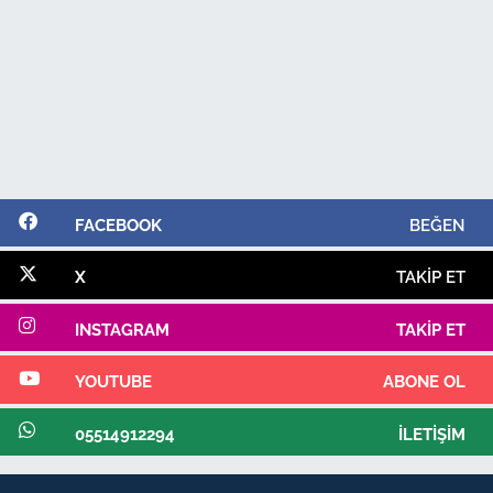
FACEBOOK
BEĞEN
X
TAKIP ET
INSTAGRAM
TAKIP ET
YOUTUBE
ABONE OL
05514912294
İLETIŞIM