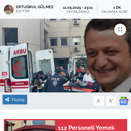
ERTUĞRUL GÜLMEZ
11.05.2025 - 23:11
1 DK
Sağlık
EDITÖR
YAYINLANMA
OKUNMA SÜRES
Güncel
Kamu Alımları
Paylaş
-
+
A
A
112 Personeli Yemek