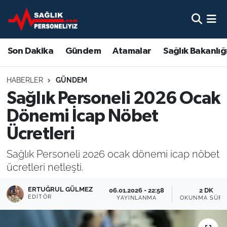
Son Dakika
Nöbetçi Eczaneler
Son Dakika
Gündem
Atamalar
Sağlık Bakanlığ
Gündem
Hava Durumu
HABERLER
GÜNDEM
Atamalar
Namaz Vakitleri
Sağlık Personeli 2026 Ocak
Dönemi İcap Nöbet
Sağlık Bakanlığı
Trafik Durumu
Ücretleri
Mevzuat
Süper Lig Puan Durumu ve Fikstür
Sağlık Personeli 2026 ocak dönemi icap nöbet
ücretleri netleşti.
Sendika
Tüm Manşetler
ERTUĞRUL GÜLMEZ
06.01.2026 - 22:58
2 DK
Sağlık Personeli Alımı
Son Dakika Haberleri
EDITÖR
YAYINLANMA
OKUNMA SÜRE
Eğitim
Haber Arşivi