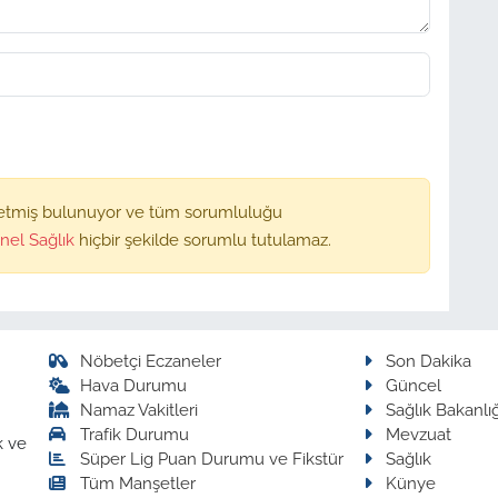
etmiş bulunuyor ve tüm sorumluluğu
nel Sağlık
hiçbir şekilde sorumlu tutulamaz.
Nöbetçi Eczaneler
Son Dakika
Hava Durumu
Güncel
Namaz Vakitleri
Sağlık Bakanlığ
Trafik Durumu
Mevzuat
k ve
Süper Lig Puan Durumu ve Fikstür
Sağlık
Tüm Manşetler
Künye