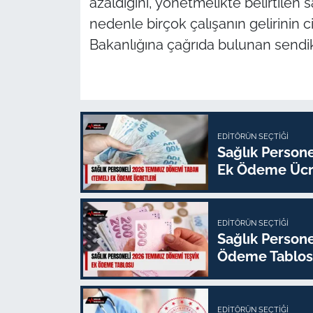
azaldığını, yönetmelikte belirtilen
nedenle birçok çalışanın gelirinin ci
Bakanlığına çağrıda bulunan sendik
EDITÖRÜN SEÇTIĞI
Sağlık Person
Ek Ödeme Ücre
EDITÖRÜN SEÇTIĞI
Sağlık Person
Ödeme Tablo
EDITÖRÜN SEÇTIĞI