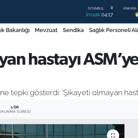
İmsak
04:17
ık Bakanlığı
Mevzuat
Sendika
Sağlık Personeli Al
yan hastayı ASM’ye 
ine tepki gösterdi: 'Şikayeti olmayan hast
1 DK
OKUNMA SÜRESI