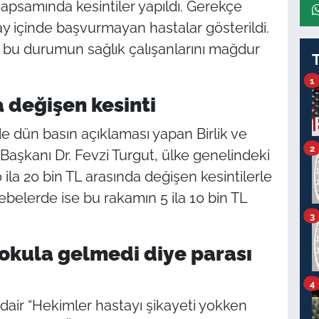
samında kesintiler yapıldı. Gerekçe
tı ay içinde başvurmayan hastalar gösterildi.
, bu durumun sağlık çalışanlarını mağdur
1
a değişen kesinti
e dün basın açıklaması yapan Birlik ve
2
aşkanı Dr. Fevzi Turgut, ülke genelindeki
ila 20 bin TL arasında değişen kesintilerle
e ebelerde ise bu rakamın 5 ila 10 bin TL
3
okula gelmedi diye parası
4
 dair “Hekimler hastayı şikayeti yokken