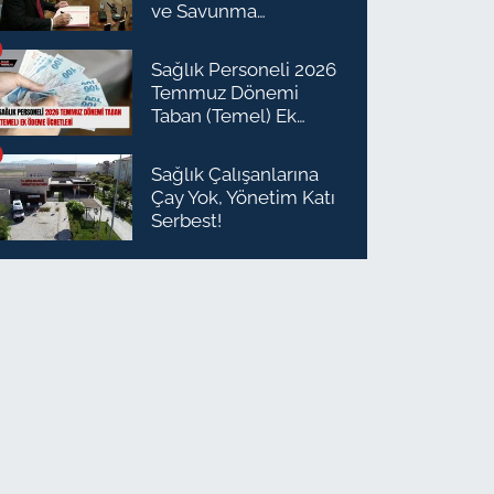
ve Savunma
Planlaması Daire
Başkanı Olarak Atandı
Sağlık Personeli 2026
Temmuz Dönemi
Taban (Temel) Ek
Ödeme Ücretleri
Sağlık Çalışanlarına
Çay Yok, Yönetim Katı
Serbest!