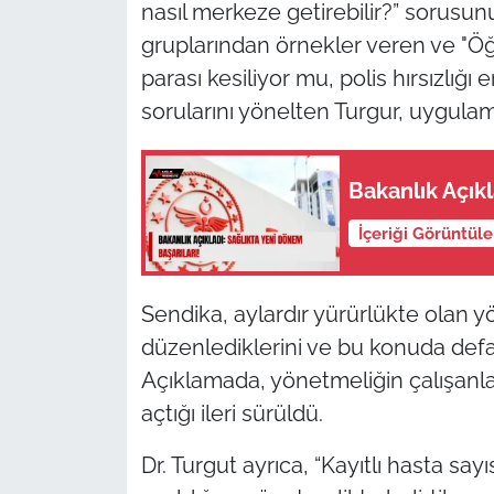
nasıl merkeze getirebilir?” sorusun
gruplarından örnekler veren ve "Ö
parası kesiliyor mu, polis hırsızlığ
sorularını yönelten Turgur, uygul
Bakanlık Açıkl
İçeriği Görüntül
Sendika, aylardır yürürlükte olan y
düzenlediklerini ve bu konuda defal
Açıklamada, yönetmeliğin çalışanla
açtığı ileri sürüldü.
Dr. Turgut ayrıca, “Kayıtlı hasta sa