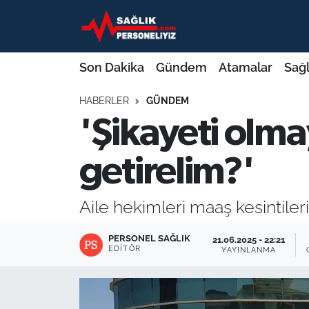
Son Dakika
Nöbetçi Eczaneler
Son Dakika
Gündem
Atamalar
Sağl
Gündem
Hava Durumu
HABERLER
GÜNDEM
'Şikayeti olma
Atamalar
Namaz Vakitleri
Sağlık Bakanlığı
Trafik Durumu
getirelim?'
Mevzuat
Süper Lig Puan Durumu ve Fikstür
Aile hekimleri maaş kesintiler
Sendika
Tüm Manşetler
PERSONEL SAĞLIK
21.06.2025 - 22:21
EDITÖR
YAYINLANMA
Sağlık Personeli Alımı
Son Dakika Haberleri
Eğitim
Haber Arşivi