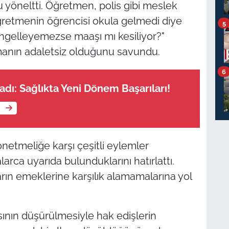
u yöneltti. Öğretmen, polis gibi meslek
ğretmenin öğrencisi okula gelmedi diye
5
ı engelleyemezse maaşı mı kesiliyor?"
amanın adaletsiz olduğunu savundu.
6
adı: Sağlıkta Yeni Dönem Başarıları!
e
önetmeliğe karşı çeşitli eylemler
arca uyarıda bulunduklarını hatırlattı.
rın emeklerine karşılık alamamalarına yol
yısının düşürülmesiyle hak edişlerin