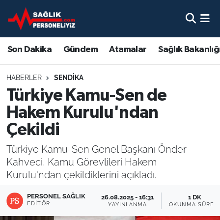
Son Dakika
Nöbetçi Eczaneler
Son Dakika
Gündem
Atamalar
Sağlık Bakanlığ
Gündem
Hava Durumu
HABERLER
SENDIKA
Atamalar
Namaz Vakitleri
Türkiye Kamu-Sen de
Hakem Kurulu'ndan
Sağlık Bakanlığı
Trafik Durumu
Çekildi
Mevzuat
Süper Lig Puan Durumu ve Fikstür
Türkiye Kamu-Sen Genel Başkanı Önder
Kahveci, Kamu Görevlileri Hakem
Sendika
Tüm Manşetler
Kurulu'ndan çekildiklerini açıkladı.
Sağlık Personeli Alımı
Son Dakika Haberleri
PERSONEL SAĞLIK
26.08.2025 - 16:31
1 DK
EDITÖR
YAYINLANMA
OKUNMA SÜRES
Eğitim
Haber Arşivi