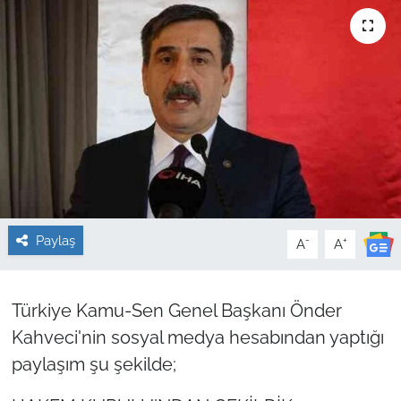
Sağlık
Güncel
Kamu Alımları
Paylaş
-
+
A
A
Türkiye Kamu-Sen Genel Başkanı Önder
Kahveci'nin sosyal medya hesabından yaptığı
paylaşım şu şekilde;