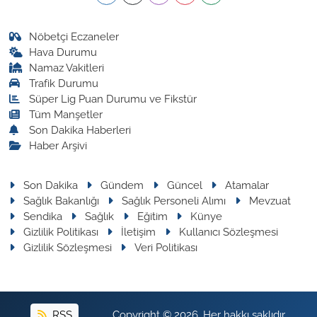
Nöbetçi Eczaneler
Hava Durumu
Namaz Vakitleri
Trafik Durumu
Süper Lig Puan Durumu ve Fikstür
Tüm Manşetler
Son Dakika Haberleri
Haber Arşivi
Son Dakika
Gündem
Güncel
Atamalar
Sağlık Bakanlığı
Sağlık Personeli Alımı
Mevzuat
Sendika
Sağlık
Eğitim
Künye
Gizlilik Politikası
İletişim
Kullanıcı Sözleşmesi
Gizlilik Sözleşmesi
Veri Politikası
RSS
Copyright © 2026. Her hakkı saklıdır.