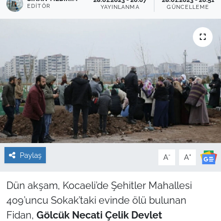
EDITÖR
YAYINLANMA
GÜNCELLEME
Sağlık
Güncel
Kamu Alımları
Paylaş
-
+
A
A
Dün akşam, Kocaeli’de Şehitler Mahallesi
409’uncu Sokak’taki evinde ölü bulunan
Fidan,
Gölcük Necati Çelik Devlet