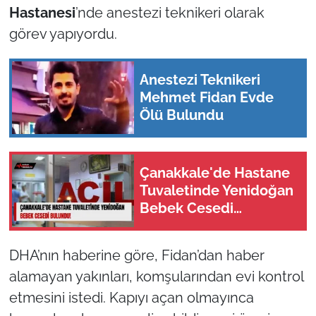
Hastanesi
’nde anestezi teknikeri olarak
görev yapıyordu.
Anestezi Teknikeri
Mehmet Fidan Evde
Ölü Bulundu
Çanakkale'de Hastane
Tuvaletinde Yenidoğan
Bebek Cesedi
Bulundu!
DHA’nın haberine göre, Fidan’dan haber
alamayan yakınları, komşularından evi kontrol
etmesini istedi. Kapıyı açan olmayınca