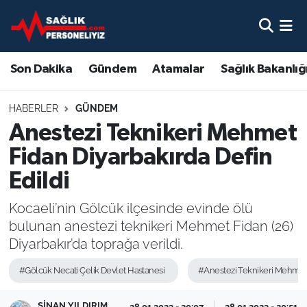
Son Dakika
Nöbetçi Eczaneler
Son Dakika
Gündem
Atamalar
Sağlık Bakanlığ
Gündem
Hava Durumu
HABERLER
GÜNDEM
Atamalar
Namaz Vakitleri
Anestezi Teknikeri Mehmet
Fidan Diyarbakırda Defin
Sağlık Bakanlığı
Trafik Durumu
Edildi
Mevzuat
Süper Lig Puan Durumu ve Fikstür
Kocaeli’nin Gölcük ilçesinde evinde ölü
bulunan anestezi teknikeri Mehmet Fidan (26)
Sendika
Tüm Manşetler
Diyarbakır’da toprağa verildi.
Sağlık Personeli Alımı
Son Dakika Haberleri
#Gölcük Necati Çelik Devlet Hastanesi
#Anestezi Teknikeri Mehmet
Eğitim
Haber Arşivi
SINAN YILDIRIM
28.01.2023 - 20:07
28.01.2023 - 20:51