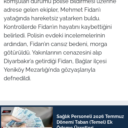
komşuları durumu polise bildirmesi üzerine
adrese gelen ekipler, Mehmet Fidan’ı
yatağında hareketsiz yatarken buldu.
Kontrollerde Fidan’ın hayatını kaybettiğini
belirledi. Polisin evdeki incelemelerinin
ardından, Fidan’ın cansız bedeni, morga
götürüldü. Yakınlarının cenazesini alıp
Diyarbakır’a getirdiği Fidan, Bağlar ilçesi
Yeniköy Mezarlığı’nda gözyaşlarıyla
defnedildi.
Sağlık Personeli 2026 Temmuz
Dönemi Taban (Temel) Ek
Ödeme Ücretleri