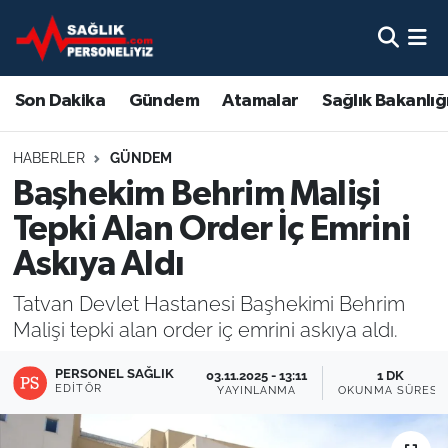
Son Dakika
Nöbetçi Eczaneler
Son Dakika
Gündem
Atamalar
Sağlık Bakanlığ
Gündem
Hava Durumu
HABERLER
GÜNDEM
Atamalar
Namaz Vakitleri
Başhekim Behrim Malişi
Tepki Alan Order İç Emrini
Sağlık Bakanlığı
Trafik Durumu
Askıya Aldı
Mevzuat
Süper Lig Puan Durumu ve Fikstür
Tatvan Devlet Hastanesi Başhekimi Behrim
Malişi tepki alan order iç emrini askıya aldı.
Sendika
Tüm Manşetler
PERSONEL SAĞLIK
03.11.2025 - 13:11
1 DK
Sağlık Personeli Alımı
Son Dakika Haberleri
EDITÖR
YAYINLANMA
OKUNMA SÜRESI
Eğitim
Haber Arşivi