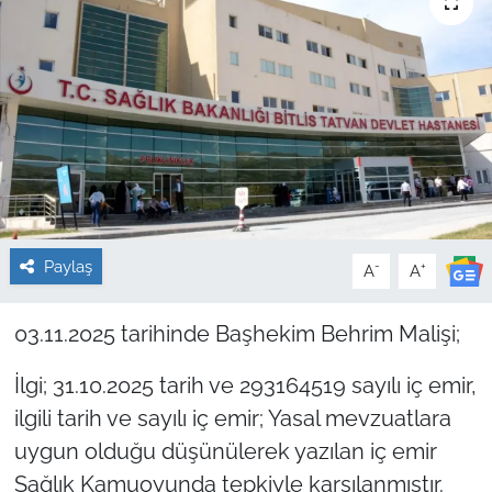
Sağlık
Güncel
Kamu Alımları
Paylaş
-
+
A
A
03.11.2025 tarihinde Başhekim Behrim Malişi;
İlgi; 31.10.2025 tarih ve 293164519 sayılı iç emir,
ilgili tarih ve sayılı iç emir; Yasal mevzuatlara
uygun olduğu düşünülerek yazılan iç emir
Sağlık Kamuoyunda tepkiyle karşılanmıştır.