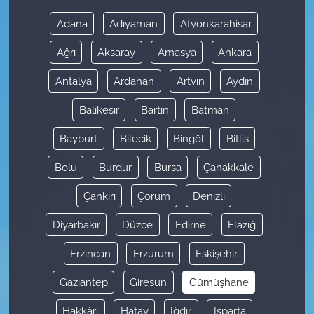
Adana
Adıyaman
Afyonkarahisar
Ağrı
Aksaray
Amasya
Ankara
Antalya
Ardahan
Artvin
Aydın
Balıkesir
Bartın
Batman
Bayburt
Bilecik
Bingöl
Bitlis
Bolu
Burdur
Bursa
Çanakkale
Çankırı
Çorum
Denizli
Diyarbakır
Düzce
Edirne
Elazığ
Erzincan
Erzurum
Eskişehir
Gaziantep
Giresun
Gümüşhane
Hakkâri
Hatay
Iğdır
Isparta