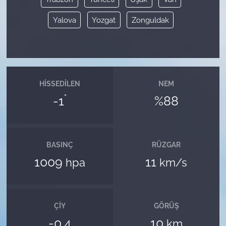
Yalova
Yozgat
Zonguldak
HISSEDILEN
NEM
°
-1
%88
BASINÇ
RÜZGAR
1009
11
hpa
km/s
ÇIY
GÖRÜŞ
-0.4
10
km