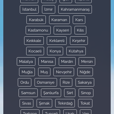
İstanbul
İzmir
Kahramanmaraş
Karabük
Karaman
Kars
Kastamonu
Kayseri
Kilis
Kırıkkale
Kırklareli
Kırşehir
Kocaeli
Konya
Kütahya
Malatya
Manisa
Mardin
Mersin
Muğla
Muş
Nevşehir
Niğde
Ordu
Osmaniye
Rize
Sakarya
Samsun
Şanlıurfa
Siirt
Sinop
Sivas
Şırnak
Tekirdağ
Tokat
Trabzon
Tunceli
Uşak
Van