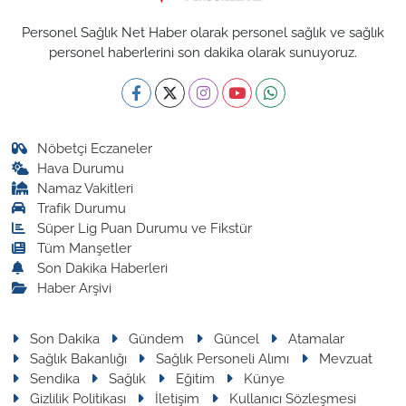
Personel Sağlık Net Haber olarak personel sağlık ve sağlık
personel haberlerini son dakika olarak sunuyoruz.
Nöbetçi Eczaneler
Hava Durumu
Namaz Vakitleri
Trafik Durumu
Süper Lig Puan Durumu ve Fikstür
Tüm Manşetler
Son Dakika Haberleri
Haber Arşivi
Son Dakika
Gündem
Güncel
Atamalar
Sağlık Bakanlığı
Sağlık Personeli Alımı
Mevzuat
Sendika
Sağlık
Eğitim
Künye
Gizlilik Politikası
İletişim
Kullanıcı Sözleşmesi