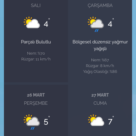
SALI
ÇARŞAMBA
°
°
4
4
Parçalı Bulutlu
Bölgesel düzensiz yağmur
yağışlı
Nem: %70
Rüzgar: 11 km/h
Nem: %67
Rüzgar: 8 km/h
Yağış Olasılığı: %86
26 MART
27 MART
PERŞEMBE
CUMA
°
°
5
7