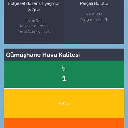
Bölgesel düzensiz yağmur
Parçalı Bulutlu
yağışlı
Nem: %70
Rüzgar: 21 km/h
Nem: %79
Rüzgar: 11 km/h
Yağış Olasılığı: %85
Gümüşhane Hava Kalitesi
İyi
1
Orta