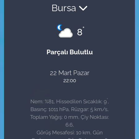
Bursa
Sağlık
Güncel
°
8
Kamu Alımları
Parçalı Bulutlu
22 Mart Pazar
22:00
°
Nem: %81, Hissedilen Sıcaklık: 9
,
Basınç: 1011 hPa, Rüzgar: 5 km/s,
Toplam Yağış: 0 mm, Çiy Noktası:
6.6,
Görüş Mesafesi: 10 km, Gün