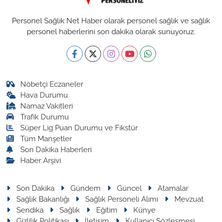
Personel Sağlık Net Haber olarak personel sağlık ve sağlık
personel haberlerini son dakika olarak sunuyoruz.
Nöbetçi Eczaneler
Hava Durumu
Namaz Vakitleri
Trafik Durumu
Süper Lig Puan Durumu ve Fikstür
Tüm Manşetler
Son Dakika Haberleri
Haber Arşivi
Son Dakika
Gündem
Güncel
Atamalar
Sağlık Bakanlığı
Sağlık Personeli Alımı
Mevzuat
Sendika
Sağlık
Eğitim
Künye
Gizlilik Politikası
İletişim
Kullanıcı Sözleşmesi