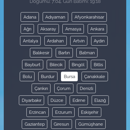
Doğumu: 7:04, Gün Batımı: 19:18
Adana
Adıyaman
Afyonkarahisar
Ağrı
Aksaray
Amasya
Ankara
Antalya
Ardahan
Artvin
Aydın
Balıkesir
Bartın
Batman
Bayburt
Bilecik
Bingöl
Bitlis
Bolu
Burdur
Bursa
Çanakkale
Çankırı
Çorum
Denizli
Diyarbakır
Düzce
Edirne
Elazığ
Erzincan
Erzurum
Eskişehir
Gaziantep
Giresun
Gümüşhane