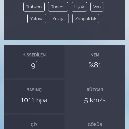
Trabzon
Tunceli
Uşak
Van
Yalova
Yozgat
Zonguldak
HISSEDILEN
NEM
°
9
%81
BASINÇ
RÜZGAR
1011
5
hpa
km/s
ÇIY
GÖRÜŞ