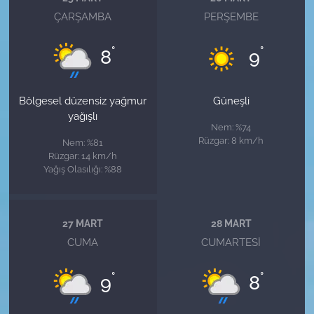
ÇARŞAMBA
PERŞEMBE
°
°
8
9
Bölgesel düzensiz yağmur
Güneşli
yağışlı
Nem: %74
Rüzgar: 8 km/h
Nem: %81
Rüzgar: 14 km/h
Yağış Olasılığı: %88
27 MART
28 MART
CUMA
CUMARTESI
°
°
9
8