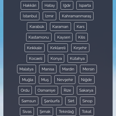
Hakkâri
Hatay
Iğdır
Isparta
İstanbul
İzmir
Kahramanmaraş
Karabük
Karaman
Kars
Kastamonu
Kayseri
Kilis
Kırıkkale
Kırklareli
Kırşehir
Kocaeli
Konya
Kütahya
Malatya
Manisa
Mardin
Mersin
Muğla
Muş
Nevşehir
Niğde
Ordu
Osmaniye
Rize
Sakarya
Samsun
Şanlıurfa
Siirt
Sinop
Sivas
Şırnak
Tekirdağ
Tokat