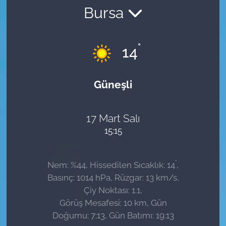
Bursa
Sağlık
Güncel
°
14
Kamu Alımları
Güneşli
17 Mart Salı
15:15
°
Nem: %44, Hissedilen Sıcaklık: 14
,
Basınç: 1014 hPa, Rüzgar: 13 km/s,
Çiy Noktası: 1.1,
Görüş Mesafesi: 10 km, Gün
Doğumu: 7:13, Gün Batımı: 19:13