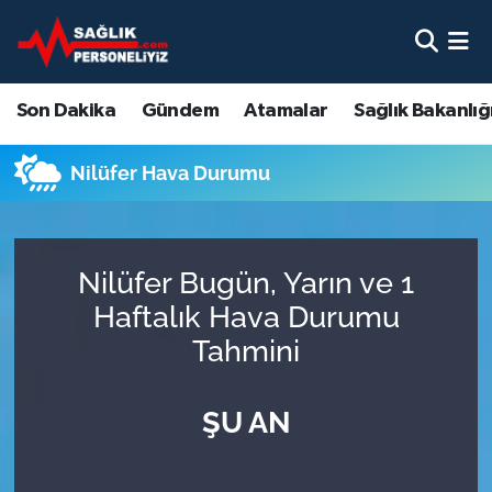
Son Dakika
Nöbetçi Eczaneler
Son Dakika
Gündem
Atamalar
Sağlık Bakanlığ
Gündem
Hava Durumu
Nilüfer Hava Durumu
Atamalar
Namaz Vakitleri
Sağlık Bakanlığı
Trafik Durumu
Nilüfer Bugün, Yarın ve 1
Mevzuat
Süper Lig Puan Durumu ve Fikstür
Haftalık Hava Durumu
Tahmini
Sendika
Tüm Manşetler
ŞU AN
Sağlık Personeli Alımı
Son Dakika Haberleri
Eğitim
Haber Arşivi