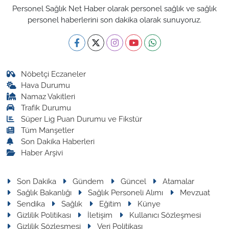
Personel Sağlık Net Haber olarak personel sağlık ve sağlık
personel haberlerini son dakika olarak sunuyoruz.
Nöbetçi Eczaneler
Hava Durumu
Namaz Vakitleri
Trafik Durumu
Süper Lig Puan Durumu ve Fikstür
Tüm Manşetler
Son Dakika Haberleri
Haber Arşivi
Son Dakika
Gündem
Güncel
Atamalar
Sağlık Bakanlığı
Sağlık Personeli Alımı
Mevzuat
Sendika
Sağlık
Eğitim
Künye
Gizlilik Politikası
İletişim
Kullanıcı Sözleşmesi
Gizlilik Sözleşmesi
Veri Politikası