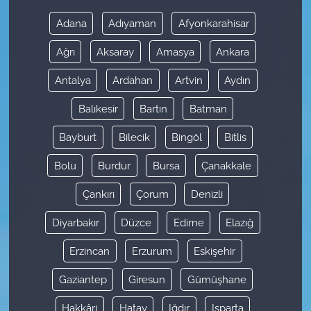
Adana
Adıyaman
Afyonkarahisar
Ağrı
Aksaray
Amasya
Ankara
Antalya
Ardahan
Artvin
Aydın
Balıkesir
Bartın
Batman
Bayburt
Bilecik
Bingöl
Bitlis
Bolu
Burdur
Bursa
Çanakkale
Çankırı
Çorum
Denizli
Diyarbakır
Düzce
Edirne
Elazığ
Erzincan
Erzurum
Eskişehir
Gaziantep
Giresun
Gümüşhane
Hakkâri
Hatay
Iğdır
Isparta