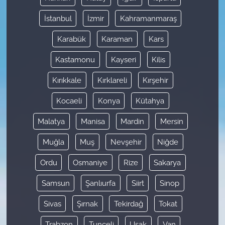
İstanbul
İzmir
Kahramanmaraş
Karabük
Karaman
Kars
Kastamonu
Kayseri
Kilis
Kırıkkale
Kırklareli
Kırşehir
Kocaeli
Konya
Kütahya
Malatya
Manisa
Mardin
Mersin
Muğla
Muş
Nevşehir
Niğde
Ordu
Osmaniye
Rize
Sakarya
Samsun
Şanlıurfa
Siirt
Sinop
Sivas
Şırnak
Tekirdağ
Tokat
Trabzon
Tunceli
Uşak
Van