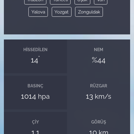
Yalova
Yozgat
Zonguldak
HISSEDILEN
NEM
°
14
%44
BASINÇ
RÜZGAR
1014
13
hpa
km/s
ÇIY
GÖRÜŞ
1.1
10
km