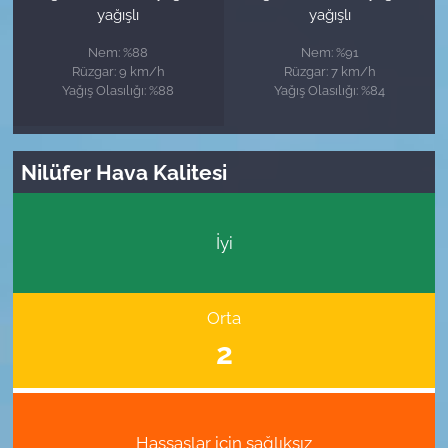
yağışlı
yağışlı
Nem: %88
Nem: %91
Rüzgar: 9 km/h
Rüzgar: 7 km/h
Yağış Olasılığı: %88
Yağış Olasılığı: %84
Nilüfer Hava Kalitesi
İyi
Orta
2
Hassaslar için sağlıksız