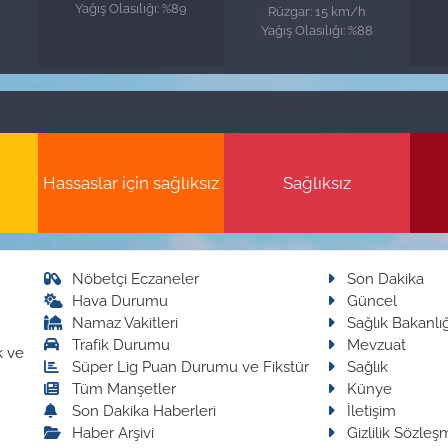
Yağış Olasılığı: %89
Rüzgar: 15 km/h
6
Yağış Olasılığı: %88
Hassaslar için sağlıksız
Sağlıksız
Nöbetçi Eczaneler
Son Dakika
Hava Durumu
Güncel
Namaz Vakitleri
Sağlık Bakanlığ
Trafik Durumu
Mevzuat
k ve
Süper Lig Puan Durumu ve Fikstür
Sağlık
Tüm Manşetler
Künye
Son Dakika Haberleri
İletişim
Haber Arşivi
Gizlilik Sözleş