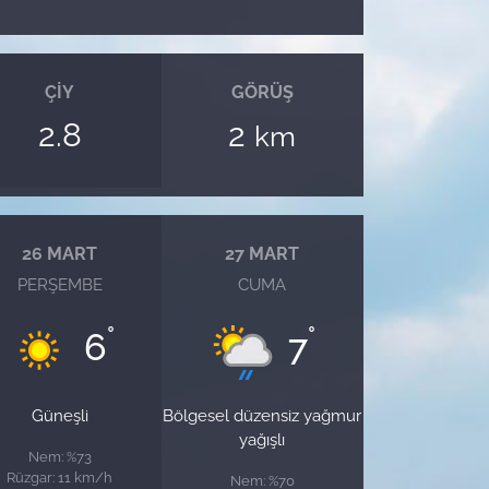
ÇIY
GÖRÜŞ
2.8
2
km
26 MART
27 MART
PERŞEMBE
CUMA
°
°
6
7
Güneşli
Bölgesel düzensiz yağmur
yağışlı
Nem: %73
Rüzgar: 11 km/h
Nem: %70