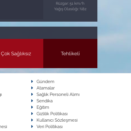
Rüzgar: 51 km/h
Yağış Olasılığı: %82
Çok Sağlıksız
Tehlikeli
Gündem
Atamalar
ı
Sağlık Personeli Alımı
Sendika
Eğitim
Gizlilik Politikası
Kullanıcı Sözleşmesi
mesi
Veri Politikası