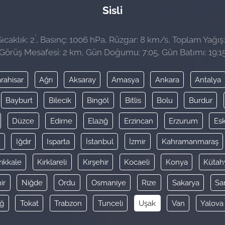
Sisli
°
caklık: 2
, Basınç: 1006 hPa, Rüzgar: 8 km/s, Toplam Yağış:
Görüş Mesafesi: 2 km, Gün Doğumu: 7:05, Gün Batımı: 19:1
rahisar
Ağrı
Aksaray
Amasya
Ankara
Antalya
Bayburt
Bilecik
Bingöl
Bitlis
Bolu
Burdur
Düzce
Edirne
Elazığ
Erzincan
Erzurum
Esk
y
Iğdır
Isparta
İstanbul
İzmir
Kahramanmaraş
rıkkale
Kırklareli
Kırşehir
Kocaeli
Konya
Kütah
ir
Niğde
Ordu
Osmaniye
Rize
Sakarya
Sa
ağ
Tokat
Trabzon
Tunceli
Uşak
Van
Yalova