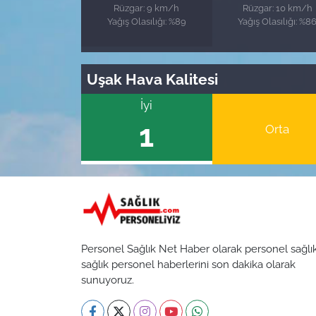
Rüzgar: 9 km/h
Rüzgar: 10 km/h
Yağış Olasılığı: %89
Yağış Olasılığı: %8
Uşak Hava Kalitesi
İyi
1
Orta
Personel Sağlık Net Haber olarak personel sağlı
sağlık personel haberlerini son dakika olarak
sunuyoruz.