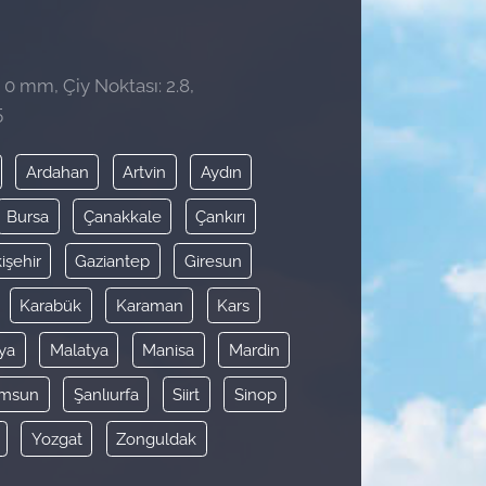
 0 mm, Çiy Noktası: 2.8,
5
Ardahan
Artvin
Aydın
Bursa
Çanakkale
Çankırı
işehir
Gaziantep
Giresun
Karabük
Karaman
Kars
ya
Malatya
Manisa
Mardin
msun
Şanlıurfa
Siirt
Sinop
Yozgat
Zonguldak