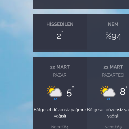
HISSEDILEN
NEM
°
2
%94
22 MART
23 MART
PAZAR
PAZARTESI
°
°
5
8
Bölgesel düzensiz yağmur
Bölgesel düzensiz y
yağışlı
yağışlı
Nem: %84
Nem: %69