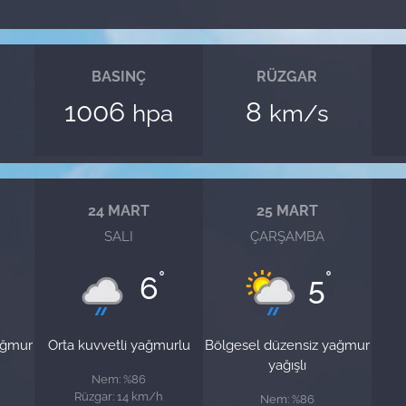
BASINÇ
RÜZGAR
1006
8
hpa
km/s
24 MART
25 MART
SALI
ÇARŞAMBA
°
°
6
5
ağmur
Orta kuvvetli yağmurlu
Bölgesel düzensiz yağmur
yağışlı
Nem: %86
Rüzgar: 14 km/h
Nem: %86