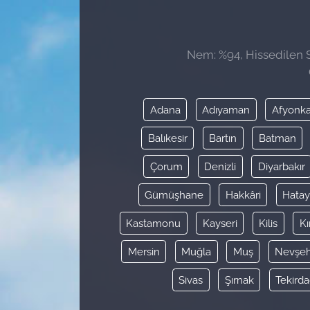
Sağlık
Nem: %94, Hissedilen Sı
Güncel
Kamu Alımları
Adana
Adıyaman
Afyonka
Balıkesir
Bartın
Batman
Çorum
Denizli
Diyarbakır
Gümüşhane
Hakkâri
Hata
Kastamonu
Kayseri
Kilis
Kı
Mersin
Muğla
Muş
Nevşeh
Sivas
Şırnak
Tekird