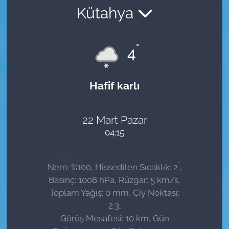
Kütahya
Sağlık
Güncel
°
4
Kamu Alımları
Hafif karlı
22 Mart Pazar
04:15
°
Nem: %100, Hissedilen Sıcaklık: 2
,
Basınç: 1008 hPa, Rüzgar: 5 km/s,
Toplam Yağış: 0 mm, Çiy Noktası:
2.3,
Görüş Mesafesi: 10 km, Gün