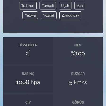
Trabzon
Tunceli
Uşak
Van
Yalova
Yozgat
Zonguldak
HISSEDILEN
NEM
°
2
%100
BASINÇ
RÜZGAR
1008
5
hpa
km/s
ÇIY
GÖRÜŞ