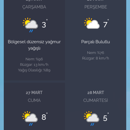
ÇARŞAMBA
PERŞEMBE
°
°
3
7
Bölgesel düzensiz yağmur
Parçalı Bulutlu
yağışlı
Nem: %76
Rüzgar: 8 km/h
Nem: %96
Rüzgar: 13 km/h
Yağış Olasılığı: %89
27 MART
28 MART
CUMA
CUMARTESI
°
°
8
5