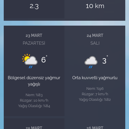
2.3
10
km
23 MART
24 MART
PAZARTESI
SALI
°
°
6
3
Bölgesel düzensiz yağmur
Orta kuvvetli yağmurlu
yağışlı
Nem: %96
Rüzgar: 7 km/h
Nem: %83
Yağış Olasılığı: %82
Rüzgar: 10 km/h
Yağış Olasılığı: %84
25 MART
26 MART