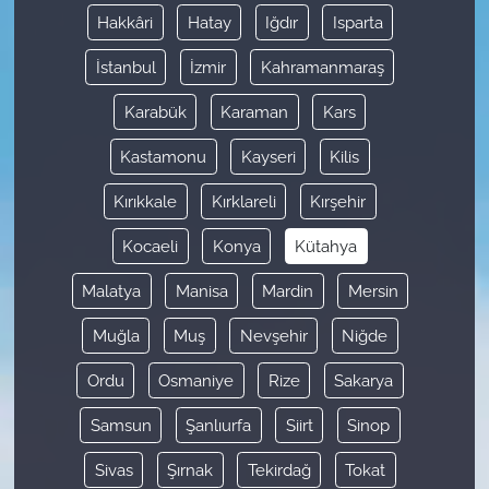
Hakkâri
Hatay
Iğdır
Isparta
İstanbul
İzmir
Kahramanmaraş
Karabük
Karaman
Kars
Kastamonu
Kayseri
Kilis
Kırıkkale
Kırklareli
Kırşehir
Kocaeli
Konya
Kütahya
Malatya
Manisa
Mardin
Mersin
Muğla
Muş
Nevşehir
Niğde
Ordu
Osmaniye
Rize
Sakarya
Samsun
Şanlıurfa
Siirt
Sinop
Sivas
Şırnak
Tekirdağ
Tokat