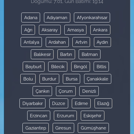
Doğumu: 7:01, Gün Batımı: 19:14
Adana
Adıyaman
Afyonkarahisar
Ağrı
Aksaray
Amasya
Ankara
Antalya
Ardahan
Artvin
Aydın
Balıkesir
Bartın
Batman
Bayburt
Bilecik
Bingöl
Bitlis
Bolu
Burdur
Bursa
Çanakkale
Çankırı
Çorum
Denizli
Diyarbakır
Düzce
Edirne
Elazığ
Erzincan
Erzurum
Eskişehir
Gaziantep
Giresun
Gümüşhane