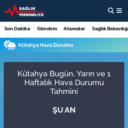
Son Dakika
Nöbetçi Eczaneler
Son Dakika
Gündem
Atamalar
Sağlık Bakanlığ
Gündem
Hava Durumu
Kütahya Hava Durumu
Atamalar
Namaz Vakitleri
Sağlık Bakanlığı
Trafik Durumu
Kütahya Bugün, Yarın ve 1
Mevzuat
Süper Lig Puan Durumu ve Fikstür
Haftalık Hava Durumu
Tahmini
Sendika
Tüm Manşetler
ŞU AN
Sağlık Personeli Alımı
Son Dakika Haberleri
Eğitim
Haber Arşivi