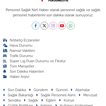
Personel Sağlık Net Haber olarak personel sağlık ve sağlık
personel haberlerini son dakika olarak sunuyoruz.
Nöbetçi Eczaneler
Hava Durumu
Namaz Vakitleri
Trafik Durumu
Süper Lig Puan Durumu ve Fikstür
Tüm Manşetler
Son Dakika Haberleri
Haber Arşivi
Son Dakika
Gündem
Güncel
Atamalar
Sağlık Bakanlığı
Sağlık Personeli Alımı
Mevzuat
Sendika
Sağlık
Eğitim
Künye
Gizlilik Politikası
İletişim
Kullanıcı Sözleşmesi