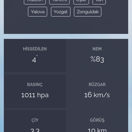
Yalova
Yozgat
Zonguldak
HISSEDILEN
NEM
°
4
%83
BASINÇ
RÜZGAR
1011
16
hpa
km/s
ÇIY
GÖRÜŞ
3.3
10
km