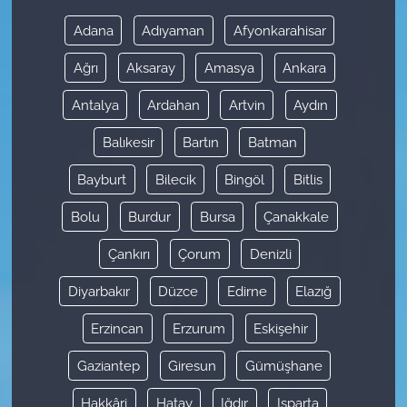
Adana
Adıyaman
Afyonkarahisar
Ağrı
Aksaray
Amasya
Ankara
Antalya
Ardahan
Artvin
Aydın
Balıkesir
Bartın
Batman
Bayburt
Bilecik
Bingöl
Bitlis
Bolu
Burdur
Bursa
Çanakkale
Çankırı
Çorum
Denizli
Diyarbakır
Düzce
Edirne
Elazığ
Erzincan
Erzurum
Eskişehir
Gaziantep
Giresun
Gümüşhane
Hakkâri
Hatay
Iğdır
Isparta