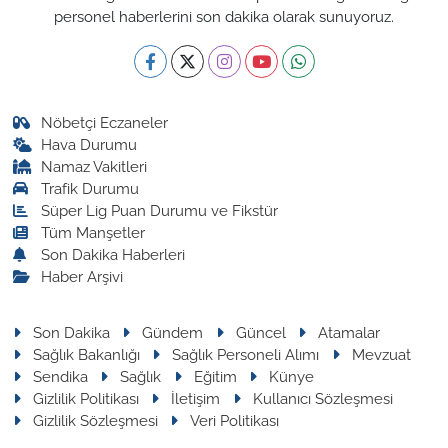
personel haberlerini son dakika olarak sunuyoruz.
Nöbetçi Eczaneler
Hava Durumu
Namaz Vakitleri
Trafik Durumu
Süper Lig Puan Durumu ve Fikstür
Tüm Manşetler
Son Dakika Haberleri
Haber Arşivi
Son Dakika
Gündem
Güncel
Atamalar
Sağlık Bakanlığı
Sağlık Personeli Alımı
Mevzuat
Sendika
Sağlık
Eğitim
Künye
Gizlilik Politikası
İletişim
Kullanıcı Sözleşmesi
Gizlilik Sözleşmesi
Veri Politikası