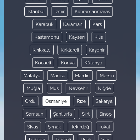
İstanbul
İzmir
Kahramanmaraş
Karabük
Karaman
Kars
Kastamonu
Kayseri
Kilis
Kırıkkale
Kırklareli
Kırşehir
Kocaeli
Konya
Kütahya
Malatya
Manisa
Mardin
Mersin
Muğla
Muş
Nevşehir
Niğde
Ordu
Osmaniye
Rize
Sakarya
Samsun
Şanlıurfa
Siirt
Sinop
Sivas
Şırnak
Tekirdağ
Tokat
Trabzon
Tunceli
Uşak
Van