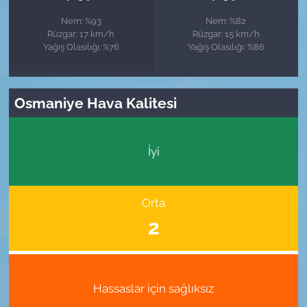
Nem: %93
Nem: %82
Rüzgar: 17 km/h
Rüzgar: 15 km/h
Yağış Olasılığı: %76
Yağış Olasılığı: %86
Osmaniye Hava Kalitesi
İyi
Orta
2
Hassaslar için sağlıksız