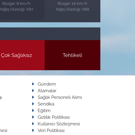
Rüzgar: 8 km/h
Rüzgar: 16 km/h
Yağış Olasılığı: %87
Yağış Olasılığı: %88
Çok Sağlıksız
Tehlikeli
Gündem
Atamalar
ı
Sağlık Personeli Alımı
Sendika
Eğitim
Gizlilik Politikası
Kullanıcı Sözleşmesi
mesi
Veri Politikası