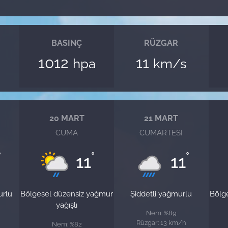
BASINÇ
RÜZGAR
1012
11
hpa
km/s
20 MART
21 MART
CUMA
CUMARTESI
°
°
°
11
11
urlu
Bölgesel düzensiz yağmur
Şiddetli yağmurlu
Bölg
yağışlı
Nem: %89
Rüzgar: 13 km/h
Nem: %82