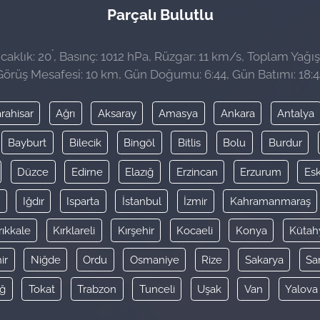
Parçalı Bulutlu
°
caklık: 20
, Basınç: 1012 hPa, Rüzgar: 11 km/s, Toplam Yağış
Görüş Mesafesi: 10 km, Gün Doğumu: 6:44, Gün Batımı: 18:4
rahisar
Ağrı
Aksaray
Amasya
Ankara
Antalya
Bayburt
Bilecik
Bingöl
Bitlis
Bolu
Burdur
Düzce
Edirne
Elazığ
Erzincan
Erzurum
Esk
y
Iğdır
Isparta
İstanbul
İzmir
Kahramanmaraş
rıkkale
Kırklareli
Kırşehir
Kocaeli
Konya
Kütah
ir
Niğde
Ordu
Osmaniye
Rize
Sakarya
Sa
ağ
Tokat
Trabzon
Tunceli
Uşak
Van
Yalova