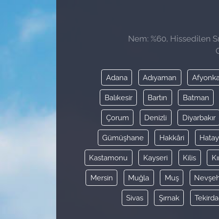
Sağlık
Nem: %60, Hissedilen Sı
Güncel
Kamu Alımları
Adana
Adıyaman
Afyonka
Balıkesir
Bartın
Batman
Çorum
Denizli
Diyarbakır
Gümüşhane
Hakkâri
Hata
Kastamonu
Kayseri
Kilis
Kı
Mersin
Muğla
Muş
Nevşeh
Sivas
Şırnak
Tekird