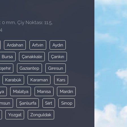
: 0 mm, Çiy Noktası: 11.5,
4
Ardahan
Artvin
Aydın
Bursa
Çanakkale
Çankırı
işehir
Gaziantep
Giresun
Karabük
Karaman
Kars
ya
Malatya
Manisa
Mardin
msun
Şanlıurfa
Siirt
Sinop
Yozgat
Zonguldak