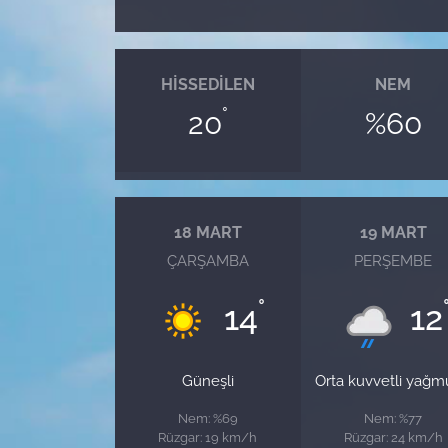
HISSEDILEN
NEM
°
20
%60
18 MART
19 MART
ÇARŞAMBA
PERŞEMBE
°
14
12
Güneşli
Orta kuvvetli yağm
Nem: %69
Nem: %77
Rüzgar: 19 km/h
Rüzgar: 24 km/h