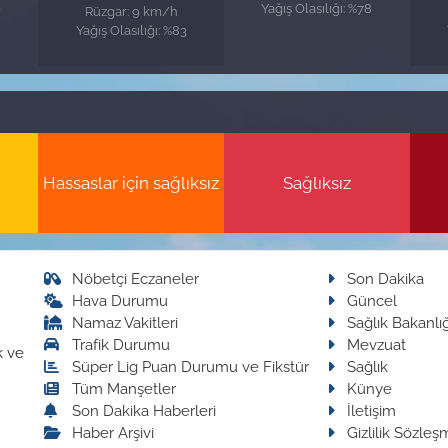
0
Yağış Olasılığı: %78
Rüzgar: 9 km/h
Yağış Olasılığı: %83
Hassaslar için sağlıksız
Sağlıksız
Nöbetçi Eczaneler
Son Dakika
Hava Durumu
Güncel
Namaz Vakitleri
Sağlık Bakanlığ
Trafik Durumu
Mevzuat
k ve
Süper Lig Puan Durumu ve Fikstür
Sağlık
Tüm Manşetler
Künye
Son Dakika Haberleri
İletişim
Haber Arşivi
Gizlilik Sözleş