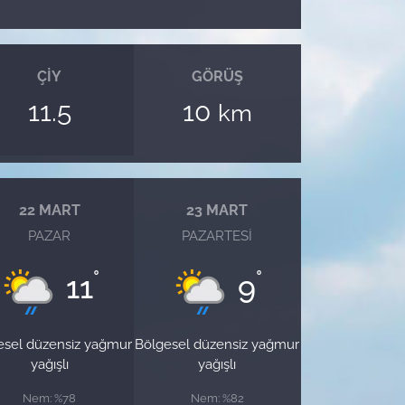
ÇIY
GÖRÜŞ
11.5
10
km
22 MART
23 MART
PAZAR
PAZARTESI
°
°
11
9
esel düzensiz yağmur
Bölgesel düzensiz yağmur
yağışlı
yağışlı
Nem: %78
Nem: %82