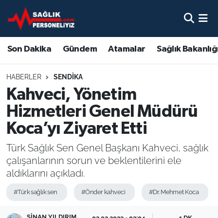
Son Dakika
Nöbetçi Eczaneler
Son Dakika
Gündem
Atamalar
Sağlık Bakanlığ
Gündem
Hava Durumu
HABERLER
SENDIKA
Atamalar
Namaz Vakitleri
Kahveci, Yönetim
Hizmetleri Genel Müdürü
Sağlık Bakanlığı
Trafik Durumu
Koca’yı Ziyaret Etti
Mevzuat
Süper Lig Puan Durumu ve Fikstür
Türk Sağlık Sen Genel Başkanı Kahveci, sağlık
çalışanlarının sorun ve beklentilerini ele
Sendika
Tüm Manşetler
aldıklarını açıkladı.
Sağlık Personeli Alımı
Son Dakika Haberleri
#Türk sağlık sen
#Önder kahveci
#Dr. Mehmet Koca
Eğitim
Haber Arşivi
SINAN YILDIRIM
02.02.2023 - 02:04
1 DK