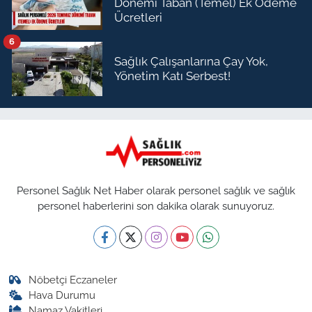
Dönemi Taban (Temel) Ek Ödeme
Ücretleri
6
Sağlık Çalışanlarına Çay Yok,
Yönetim Katı Serbest!
Personel Sağlık Net Haber olarak personel sağlık ve sağlık
personel haberlerini son dakika olarak sunuyoruz.
Nöbetçi Eczaneler
Hava Durumu
Namaz Vakitleri