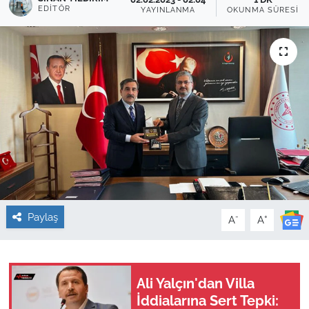
EDITÖR
YAYINLANMA
OKUNMA SÜRESI
Sağlık
Güncel
Kamu Alımları
Paylaş
-
+
A
A
Ali Yalçın'dan Villa
İddialarına Sert Tepki: