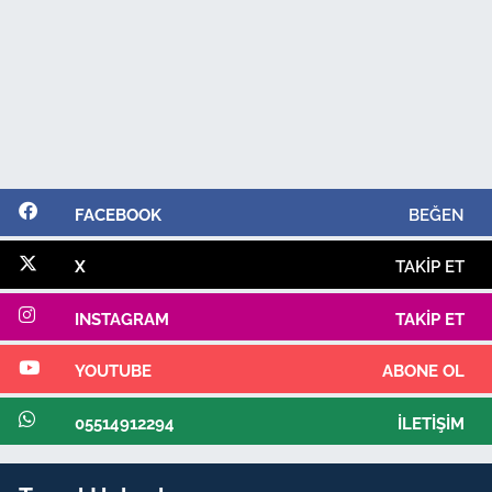
FACEBOOK
BEĞEN
X
TAKIP ET
INSTAGRAM
TAKIP ET
YOUTUBE
ABONE OL
05514912294
İLETIŞIM