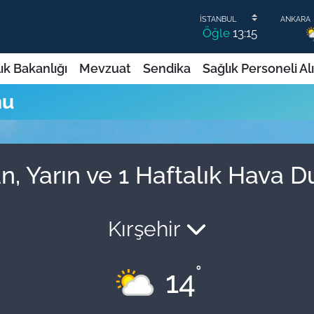
Öğle
13:15
ık Bakanlığı
Mevzuat
Sendika
Sağlık Personeli Al
mu
, Yarın ve 1 Haftalık Hava 
Kırşehir
°
14