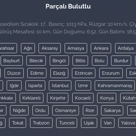
Parçalı Bulutlu
°
sedilen Sıcaklık: 17
, Basınç: 1013 hPa, Rüzgar: 10 km/s, Çiy
Görüş Mesafesi: 10 km, Gün Doğumu: 6:52, Gün Batımı: 18:5
rahisar
Ağrı
Aksaray
Amasya
Ankara
Antalya
Bayburt
Bilecik
Bingöl
Bitlis
Bolu
Burdur
Düzce
Edirne
Elazığ
Erzincan
Erzurum
Esk
y
Iğdır
Isparta
İstanbul
İzmir
Kahramanmaraş
rıkkale
Kırklareli
Kırşehir
Kocaeli
Konya
Kütah
ir
Niğde
Ordu
Osmaniye
Rize
Sakarya
Sa
ağ
Tokat
Trabzon
Tunceli
Uşak
Van
Yalova