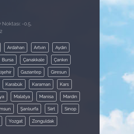
 Noktası: -0.5,
2
Ardahan
Artvin
Aydın
Bursa
Çanakkale
Çankırı
işehir
Gaziantep
Giresun
Karabük
Karaman
Kars
ya
Malatya
Manisa
Mardin
msun
Şanlıurfa
Siirt
Sinop
Yozgat
Zonguldak