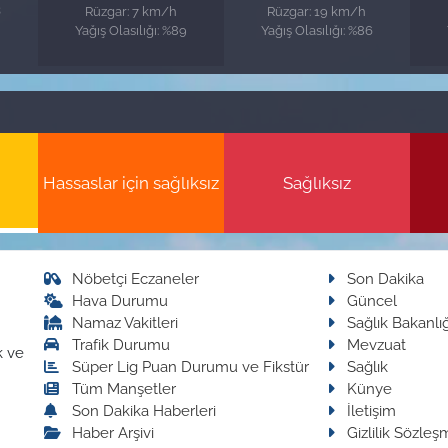
3
Rüzgar: 7 km/h
Rüzgar: 19 km/h
Yağış Olasılığı: %89
Yağış Olasılığı: %86
Hassaslar için sağlıksız
Sağlıksız
Nöbetçi Eczaneler
Son Dakika
Hava Durumu
Güncel
Namaz Vakitleri
Sağlık Bakanlığ
Trafik Durumu
Mevzuat
k ve
Süper Lig Puan Durumu ve Fikstür
Sağlık
Tüm Manşetler
Künye
Son Dakika Haberleri
İletişim
Haber Arşivi
Gizlilik Sözleş