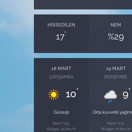
HISSEDILEN
NEM
°
17
%29
18 MART
19 MART
ÇARŞAMBA
PERŞEMBE
°
°
10
9
Güneşli
Orta kuvvetli yağm
Nem: %53
Nem: %72
Rüzgar: 15 km/h
Rüzgar: 27 km/h