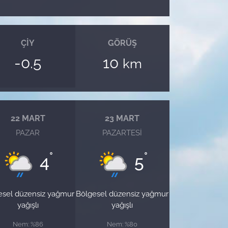
ÇIY
GÖRÜŞ
-0.5
10
km
22 MART
23 MART
PAZAR
PAZARTESI
°
°
4
5
esel düzensiz yağmur
Bölgesel düzensiz yağmur
yağışlı
yağışlı
Nem: %86
Nem: %80