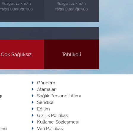
Rüzgar: 12 km/h
Rüzgar: 21 km/h
Yağış Olasılığı: %86
Yağış Olasılığı: %86
Çok Sağlıksız
Tehlikeli
Gündem
Atamalar
ı
Sağlık Personeli Alımı
Sendika
Eğitim
Gizlilik Politikası
Kullanıcı Sözleşmesi
mesi
Veri Politikası