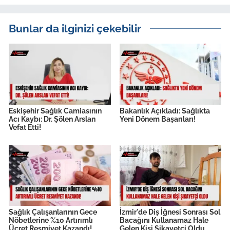
Bunlar da ilginizi çekebilir
Eskişehir Sağlık Camiasının
Bakanlık Açıkladı: Sağlıkta
Acı Kaybı: Dr. Şölen Arslan
Yeni Dönem Başarıları!
Vefat Etti!
Sağlık Çalışanlarının Gece
İzmir'de Diş İğnesi Sonrası Sol
Nöbetlerine %10 Artırımlı
Bacağını Kullanamaz Hale
Ücret Resmiyet Kazandı!
Gelen Kişi Şikayetçi Oldu