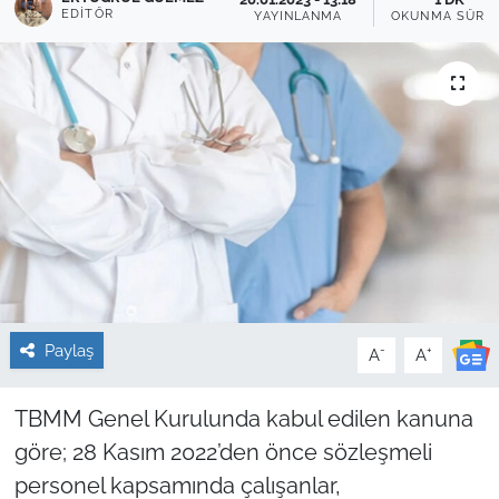
EDITÖR
YAYINLANMA
OKUNMA SÜRES
Sağlık
Güncel
Kamu Alımları
Paylaş
-
+
A
A
TBMM Genel Kurulunda kabul edilen kanuna
göre; 28 Kasım 2022’den önce sözleşmeli
personel kapsamında çalışanlar,