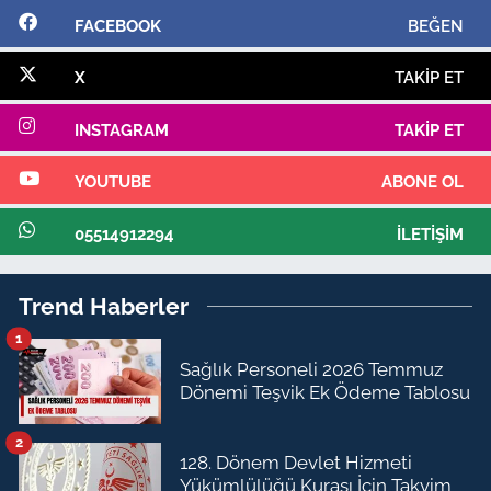
FACEBOOK
BEĞEN
X
TAKIP ET
INSTAGRAM
TAKIP ET
YOUTUBE
ABONE OL
05514912294
İLETIŞIM
Trend Haberler
1
Sağlık Personeli 2026 Temmuz
Dönemi Teşvik Ek Ödeme Tablosu
2
128. Dönem Devlet Hizmeti
Yükümlülüğü Kurası İçin Takvim