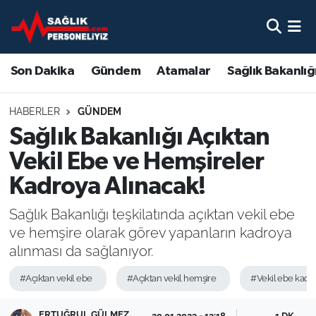
Son Dakika
Nöbetçi Eczaneler
Son Dakika
Gündem
Atamalar
Sağlık Bakanlığ
Gündem
Hava Durumu
HABERLER
GÜNDEM
Atamalar
Namaz Vakitleri
Sağlık Bakanlığı Açıktan
Vekil Ebe ve Hemşireler
Sağlık Bakanlığı
Trafik Durumu
Kadroya Alınacak!
Mevzuat
Süper Lig Puan Durumu ve Fikstür
Sağlık Bakanlığı teşkilatında açıktan vekil ebe
ve hemşire olarak görev yapanların kadroya
Sendika
Tüm Manşetler
alınması da sağlanıyor.
Sağlık Personeli Alımı
Son Dakika Haberleri
#Açıktan vekil ebe
#Açıktan vekil hemşire
#Vekil ebe kadr
Eğitim
Haber Arşivi
ERTUĞRUL GÜLMEZ
20.01.2023 - 13:18
1 DK