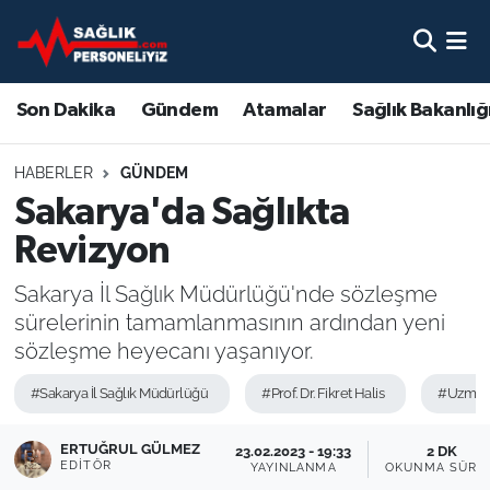
Son Dakika
Nöbetçi Eczaneler
Son Dakika
Gündem
Atamalar
Sağlık Bakanlığ
Gündem
Hava Durumu
HABERLER
GÜNDEM
Atamalar
Namaz Vakitleri
Sakarya'da Sağlıkta
Revizyon
Sağlık Bakanlığı
Trafik Durumu
Sakarya İl Sağlık Müdürlüğü'nde sözleşme
Mevzuat
Süper Lig Puan Durumu ve Fikstür
sürelerinin tamamlanmasının ardından yeni
sözleşme heyecanı yaşanıyor.
Sendika
Tüm Manşetler
#Sakarya İl Sağlık Müdürlüğü
#Prof. Dr. Fikret Halis
#Uzm. Dr
Sağlık Personeli Alımı
Son Dakika Haberleri
ERTUĞRUL GÜLMEZ
23.02.2023 - 19:33
2 DK
EDITÖR
YAYINLANMA
OKUNMA SÜRE
Eğitim
Haber Arşivi