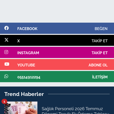
FACEBOOK
BEĞEN
X
TAKIP ET
INSTAGRAM
TAKIP ET
YOUTUBE
ABONE OL
05514912294
İLETIŞIM
Trend Haberler
1
Sağlık Personeli 2026 Temmuz
Dönemi Teşvik Ek Ödeme Tablosu