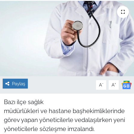
Sağlık
Güncel
Kamu Alımları
Paylaş
-
+
A
A
Bazı ilçe sağlık
müdürlükleri ve hastane başhekimliklerinde
görev yapan yöneticilerle vedalaşılırken yeni
yöneticilerle sözleşme imzalandı.