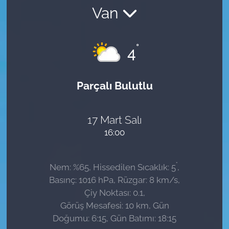
Van
Sağlık
Güncel
°
4
Kamu Alımları
Parçalı Bulutlu
17 Mart Salı
16:00
°
Nem: %65, Hissedilen Sıcaklık: 5
,
Basınç: 1016 hPa, Rüzgar: 8 km/s,
Çiy Noktası: 0.1,
Görüş Mesafesi: 10 km, Gün
Doğumu: 6:15, Gün Batımı: 18:15