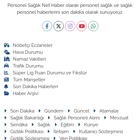
Personel Sağlık Net Haber olarak personel sağlık ve sağlık
personel haberlerini son dakika olarak sunuyoruz.
Nöbetçi Eczaneler
Hava Durumu
Namaz Vakitleri
Trafik Durumu
Süper Lig Puan Durumu ve Fikstür
Tüm Manşetler
Son Dakika Haberleri
Haber Arşivi
Son Dakika
Gündem
Güncel
Atamalar
Sağlık Bakanlığı
Sağlık Personeli Alımı
Mevzuat
Sendika
Sağlık
Eğitim
Künye
Gizlilik Politikası
İletişim
Kullanıcı Sözleşmesi
Gizlilik Sözleşmesi
Veri Politikası