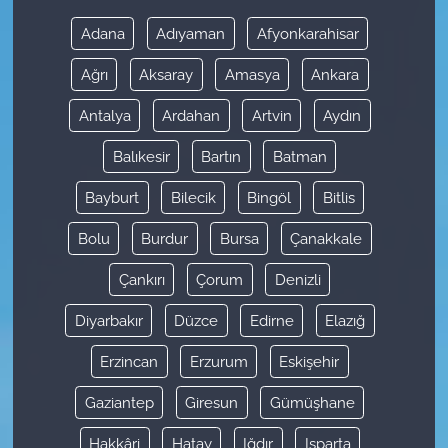
Adana
Adıyaman
Afyonkarahisar
Ağrı
Aksaray
Amasya
Ankara
Antalya
Ardahan
Artvin
Aydın
Balıkesir
Bartın
Batman
Bayburt
Bilecik
Bingöl
Bitlis
Bolu
Burdur
Bursa
Çanakkale
Çankırı
Çorum
Denizli
Diyarbakır
Düzce
Edirne
Elazığ
Erzincan
Erzurum
Eskişehir
Gaziantep
Giresun
Gümüşhane
Hakkâri
Hatay
Iğdır
Isparta