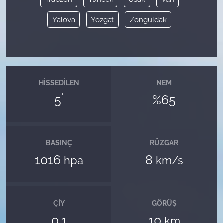
Yalova
Yozgat
Zonguldak
HISSEDILEN
NEM
°
5
%65
BASINÇ
RÜZGAR
1016
8
hpa
km/s
ÇIY
GÖRÜŞ
0.1
10
km