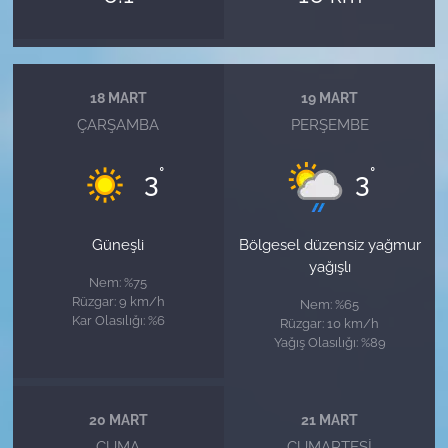
18 MART
19 MART
ÇARŞAMBA
PERŞEMBE
°
°
3
3
Güneşli
Bölgesel düzensiz yağmur
yağışlı
Nem: %75
Rüzgar: 9 km/h
Nem: %65
Kar Olasılığı: %6
Rüzgar: 10 km/h
Yağış Olasılığı: %89
20 MART
21 MART
CUMA
CUMARTESI