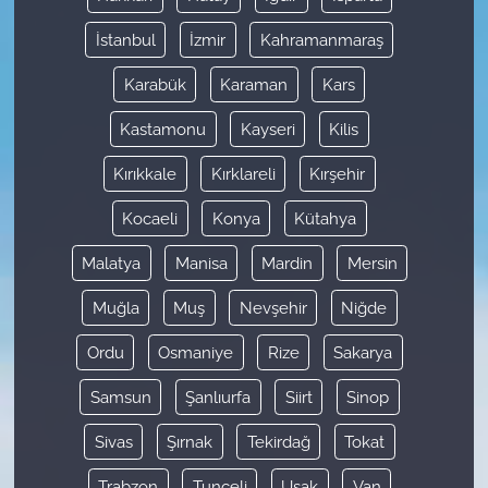
İstanbul
İzmir
Kahramanmaraş
Karabük
Karaman
Kars
Kastamonu
Kayseri
Kilis
Kırıkkale
Kırklareli
Kırşehir
Kocaeli
Konya
Kütahya
Malatya
Manisa
Mardin
Mersin
Muğla
Muş
Nevşehir
Niğde
Ordu
Osmaniye
Rize
Sakarya
Samsun
Şanlıurfa
Siirt
Sinop
Sivas
Şırnak
Tekirdağ
Tokat
Trabzon
Tunceli
Uşak
Van