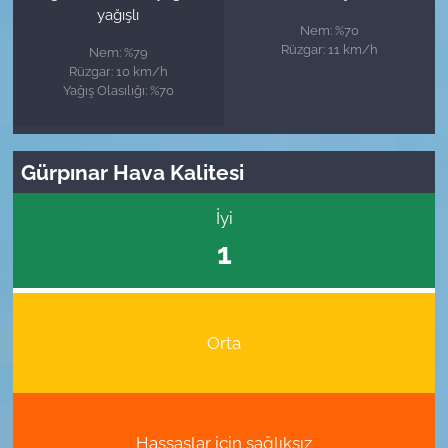
yağışlı
Nem: %70
Rüzgar: 11 km/h
Nem: %79
Rüzgar: 10 km/h
Yağış Olasılığı: %70
Gürpınar Hava Kalitesi
İyi
1
Orta
Hassaslar için sağlıksız