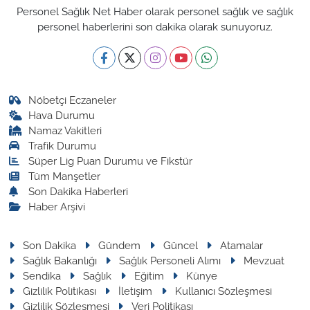
Personel Sağlık Net Haber olarak personel sağlık ve sağlık
personel haberlerini son dakika olarak sunuyoruz.
Nöbetçi Eczaneler
Hava Durumu
Namaz Vakitleri
Trafik Durumu
Süper Lig Puan Durumu ve Fikstür
Tüm Manşetler
Son Dakika Haberleri
Haber Arşivi
Son Dakika
Gündem
Güncel
Atamalar
Sağlık Bakanlığı
Sağlık Personeli Alımı
Mevzuat
Sendika
Sağlık
Eğitim
Künye
Gizlilik Politikası
İletişim
Kullanıcı Sözleşmesi
Gizlilik Sözleşmesi
Veri Politikası