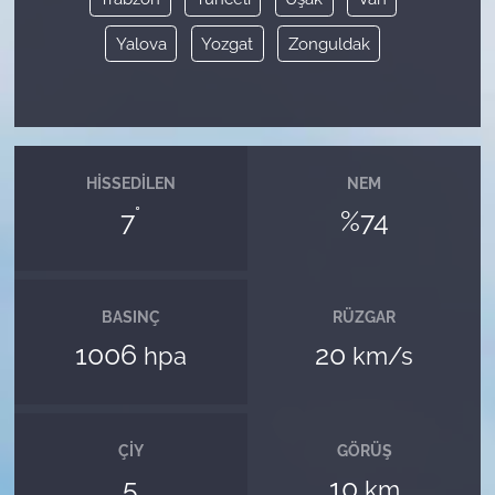
Yalova
Yozgat
Zonguldak
HISSEDILEN
NEM
°
7
%74
BASINÇ
RÜZGAR
1006
20
hpa
km/s
ÇIY
GÖRÜŞ
5
10
km