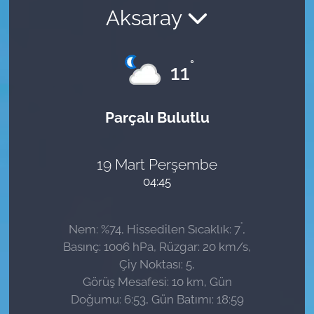
Aksaray
Sağlık
Güncel
°
11
Kamu Alımları
Parçalı Bulutlu
19 Mart Perşembe
04:45
°
Nem: %74, Hissedilen Sıcaklık: 7
,
Basınç: 1006 hPa, Rüzgar: 20 km/s,
Çiy Noktası: 5,
Görüş Mesafesi: 10 km, Gün
Doğumu: 6:53, Gün Batımı: 18:59