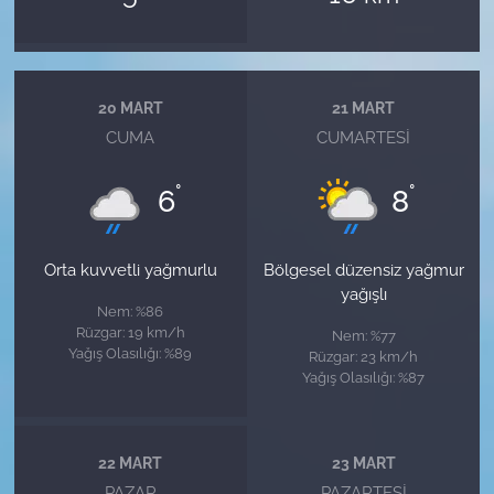
20 MART
21 MART
CUMA
CUMARTESI
°
°
6
8
Orta kuvvetli yağmurlu
Bölgesel düzensiz yağmur
yağışlı
Nem: %86
Rüzgar: 19 km/h
Nem: %77
Yağış Olasılığı: %89
Rüzgar: 23 km/h
Yağış Olasılığı: %87
22 MART
23 MART
PAZAR
PAZARTESI