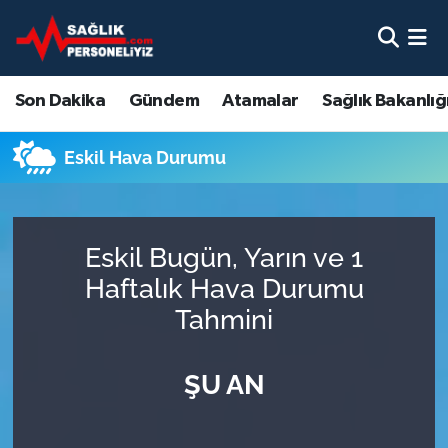
Son Dakika
Nöbetçi Eczaneler
Son Dakika
Gündem
Atamalar
Sağlık Bakanlığ
Gündem
Hava Durumu
Eskil Hava Durumu
Atamalar
Namaz Vakitleri
Sağlık Bakanlığı
Trafik Durumu
Eskil Bugün, Yarın ve 1
Mevzuat
Süper Lig Puan Durumu ve Fikstür
Haftalık Hava Durumu
Tahmini
Sendika
Tüm Manşetler
ŞU AN
Sağlık Personeli Alımı
Son Dakika Haberleri
Eğitim
Haber Arşivi