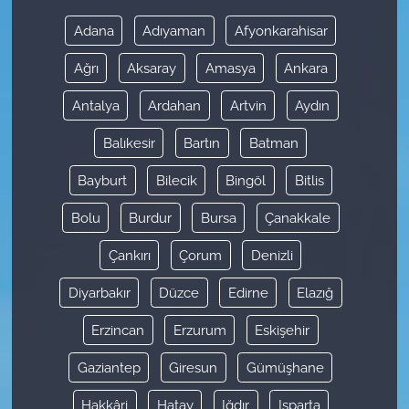
Adana
Adıyaman
Afyonkarahisar
Ağrı
Aksaray
Amasya
Ankara
Antalya
Ardahan
Artvin
Aydın
Balıkesir
Bartın
Batman
Bayburt
Bilecik
Bingöl
Bitlis
Bolu
Burdur
Bursa
Çanakkale
Çankırı
Çorum
Denizli
Diyarbakır
Düzce
Edirne
Elazığ
Erzincan
Erzurum
Eskişehir
Gaziantep
Giresun
Gümüşhane
Hakkâri
Hatay
Iğdır
Isparta