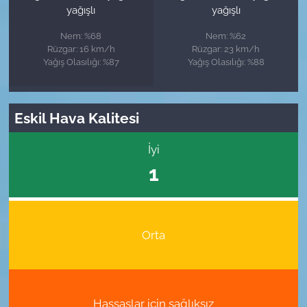
yağışlı
yağışlı
Nem: %68
Nem: %62
Rüzgar: 16 km/h
Rüzgar: 23 km/h
Yağış Olasılığı: %87
Yağış Olasılığı: %88
Eskil Hava Kalitesi
İyi
1
Orta
Hassaslar için sağlıksız