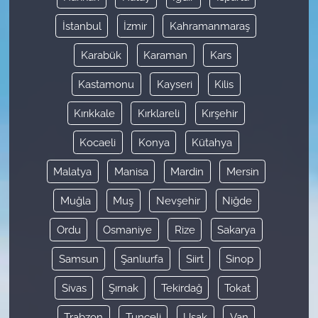
İstanbul
İzmir
Kahramanmaraş
Karabük
Karaman
Kars
Kastamonu
Kayseri
Kilis
Kırıkkale
Kırklareli
Kırşehir
Kocaeli
Konya
Kütahya
Malatya
Manisa
Mardin
Mersin
Muğla
Muş
Nevşehir
Niğde
Ordu
Osmaniye
Rize
Sakarya
Samsun
Şanlıurfa
Siirt
Sinop
Sivas
Şırnak
Tekirdağ
Tokat
Trabzon
Tunceli
Uşak
Van