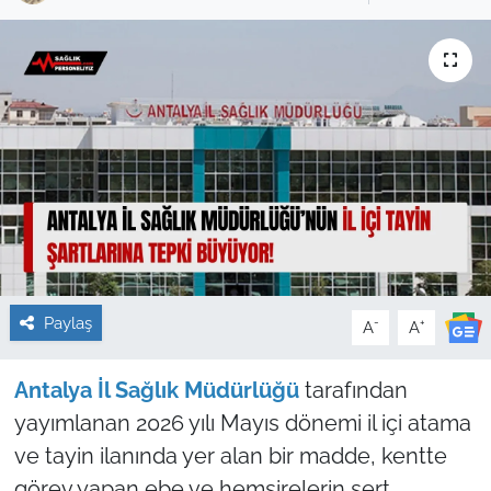
Sağlık
Güncel
Kamu Alımları
Paylaş
-
+
A
A
Antalya İl Sağlık Müdürlüğü
tarafından
yayımlanan 2026 yılı Mayıs dönemi il içi atama
ve tayin ilanında yer alan bir madde, kentte
görev yapan ebe ve hemşirelerin sert