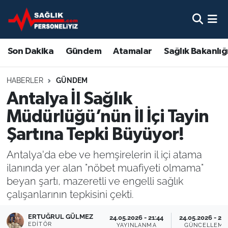
Son Dakika
Nöbetçi Eczaneler
Son Dakika
Gündem
Atamalar
Sağlık Bakanlığ
Gündem
Hava Durumu
HABERLER
GÜNDEM
Atamalar
Namaz Vakitleri
Antalya İl Sağlık
Müdürlüğü’nün İl İçi Tayin
Sağlık Bakanlığı
Trafik Durumu
Şartına Tepki Büyüyor!
Mevzuat
Süper Lig Puan Durumu ve Fikstür
Antalya'da ebe ve hemşirelerin il içi atama
ilanında yer alan "nöbet muafiyeti olmama"
Sendika
Tüm Manşetler
beyan şartı, mazeretli ve engelli sağlık
çalışanlarının tepkisini çekti.
Sağlık Personeli Alımı
Son Dakika Haberleri
ERTUĞRUL GÜLMEZ
24.05.2026 - 21:44
24.05.2026 - 21:
Eğitim
Haber Arşivi
EDITÖR
YAYINLANMA
GÜNCELLEME