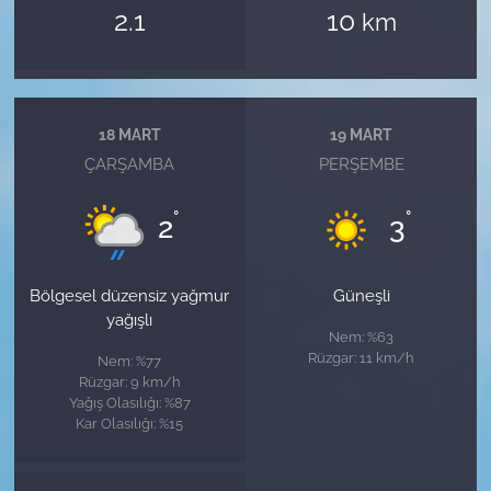
2.1
10
km
18 MART
19 MART
ÇARŞAMBA
PERŞEMBE
°
°
2
3
Bölgesel düzensiz yağmur
Güneşli
yağışlı
Nem: %63
Rüzgar: 11 km/h
Nem: %77
Rüzgar: 9 km/h
Yağış Olasılığı: %87
Kar Olasılığı: %15