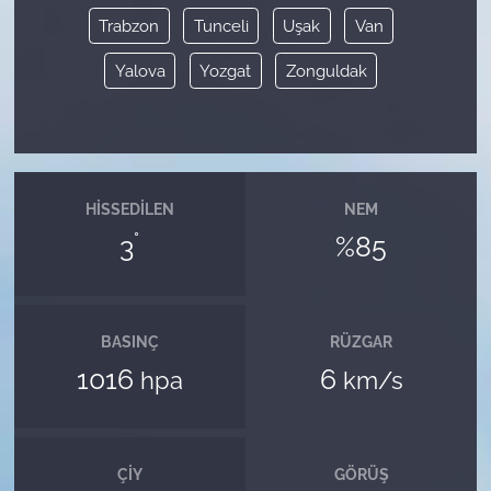
Trabzon
Tunceli
Uşak
Van
Yalova
Yozgat
Zonguldak
HISSEDILEN
NEM
°
3
%85
BASINÇ
RÜZGAR
1016
6
hpa
km/s
ÇIY
GÖRÜŞ