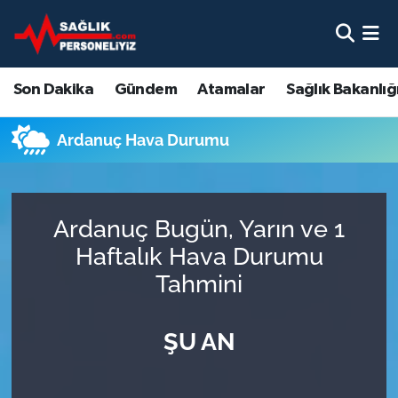
Son Dakika
Nöbetçi Eczaneler
Son Dakika
Gündem
Atamalar
Sağlık Bakanlığ
Gündem
Hava Durumu
Ardanuç Hava Durumu
Atamalar
Namaz Vakitleri
Sağlık Bakanlığı
Trafik Durumu
Ardanuç Bugün, Yarın ve 1
Mevzuat
Süper Lig Puan Durumu ve Fikstür
Haftalık Hava Durumu
Tahmini
Sendika
Tüm Manşetler
ŞU AN
Sağlık Personeli Alımı
Son Dakika Haberleri
Eğitim
Haber Arşivi