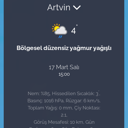
Artvin
Sağlık
Güncel
°
4
Kamu Alımları
Bölgesel düzensiz yağmur yağışlı
17 Mart Salı
15:00
°
Nem: %85, Hissedilen Sıcaklık: 3
,
Basınç: 1016 hPa, Rüzgar: 6 km/s,
Toplam Yağış: 0 mm, Çiy Noktası:
2.1,
Görüş Mesafesi: 10 km, Gün