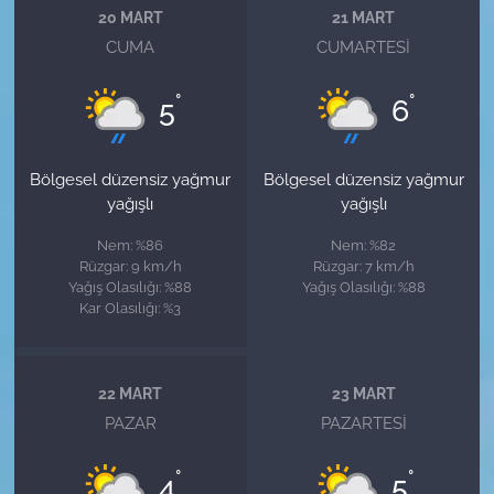
20 MART
21 MART
CUMA
CUMARTESI
°
°
5
6
Bölgesel düzensiz yağmur
Bölgesel düzensiz yağmur
yağışlı
yağışlı
Nem: %86
Nem: %82
Rüzgar: 9 km/h
Rüzgar: 7 km/h
Yağış Olasılığı: %88
Yağış Olasılığı: %88
Kar Olasılığı: %3
22 MART
23 MART
PAZAR
PAZARTESI
°
°
4
5