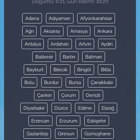
Doğumu: 6:21, Gün Batımı: 18:20
Adana
Adıyaman
Afyonkarahisar
Ağrı
Aksaray
Amasya
Ankara
Antalya
Ardahan
Artvin
Aydın
Balıkesir
Bartın
Batman
Bayburt
Bilecik
Bingöl
Bitlis
Bolu
Burdur
Bursa
Çanakkale
Çankırı
Çorum
Denizli
Diyarbakır
Düzce
Edirne
Elazığ
Erzincan
Erzurum
Eskişehir
Gaziantep
Giresun
Gümüşhane