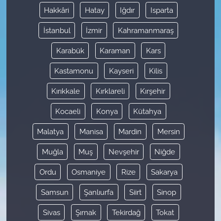
Hakkâri
Hatay
Iğdır
Isparta
İstanbul
İzmir
Kahramanmaraş
Karabük
Karaman
Kars
Kastamonu
Kayseri
Kilis
Kırıkkale
Kırklareli
Kırşehir
Kocaeli
Konya
Kütahya
Malatya
Manisa
Mardin
Mersin
Muğla
Muş
Nevşehir
Niğde
Ordu
Osmaniye
Rize
Sakarya
Samsun
Şanlıurfa
Siirt
Sinop
Sivas
Şırnak
Tekirdağ
Tokat