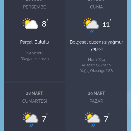
PERŞEMBE
CUMA
°
°
8
11
Parçalı Bulutlu
Bölgesel düzensiz yağmur
yağışlı
Nem: %71
Rüzgar: 11 km/h
Nem: %54
Rüzgar: 34 km/h
Yağış Olasılığı: %88
28 MART
29 MART
CUMARTESI
PAZAR
°
°
7
7