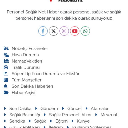
Personel Sağlık Net Haber olarak personel sağlık ve sağlık
personel haberlerini son dakika olarak sunuyoruz.
Nöbetçi Eczaneler
Hava Durumu
Namaz Vakitleri
Trafik Durumu
Süper Lig Puan Durumu ve Fikstür
Tüm Manşetler
Son Dakika Haberleri
Haber Arşivi
Son Dakika
Gündem
Güncel
Atamalar
Sağlık Bakanlığı
Sağlık Personeli Alımı
Mevzuat
Sendika
Sağlık
Eğitim
Künye
Gizlilik Politikası
İletişim
Kullanıcı Sözleşmesi