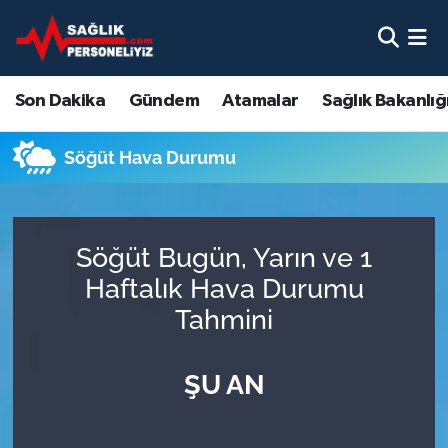
Son Dakika
Nöbetçi Eczaneler
Son Dakika
Gündem
Atamalar
Sağlık Bakanlığ
Gündem
Hava Durumu
Söğüt Hava Durumu
Atamalar
Namaz Vakitleri
Sağlık Bakanlığı
Trafik Durumu
Söğüt Bugün, Yarın ve 1
Mevzuat
Süper Lig Puan Durumu ve Fikstür
Haftalık Hava Durumu
Tahmini
Sendika
Tüm Manşetler
ŞU AN
Sağlık Personeli Alımı
Son Dakika Haberleri
Eğitim
Haber Arşivi