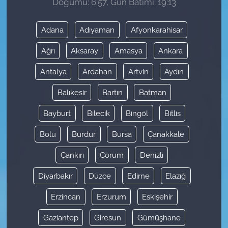
Doğumu: 6:57, Gün Batımı: 19:13
Adana
Adıyaman
Afyonkarahisar
Ağrı
Aksaray
Amasya
Ankara
Antalya
Ardahan
Artvin
Aydın
Balıkesir
Bartın
Batman
Bayburt
Bilecik
Bingöl
Bitlis
Bolu
Burdur
Bursa
Çanakkale
Çankırı
Çorum
Denizli
Diyarbakır
Düzce
Edirne
Elazığ
Erzincan
Erzurum
Eskişehir
Gaziantep
Giresun
Gümüşhane