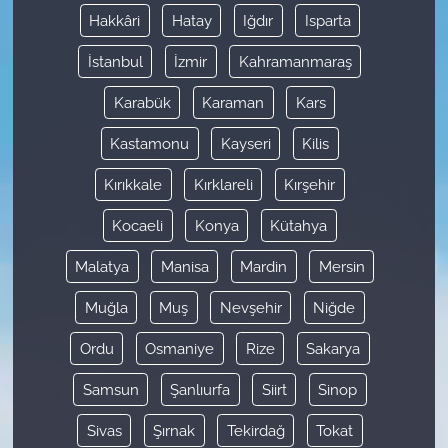
Hakkâri
Hatay
Iğdır
Isparta
İstanbul
İzmir
Kahramanmaraş
Karabük
Karaman
Kars
Kastamonu
Kayseri
Kilis
Kırıkkale
Kırklareli
Kırşehir
Kocaeli
Konya
Kütahya
Malatya
Manisa
Mardin
Mersin
Muğla
Muş
Nevşehir
Niğde
Ordu
Osmaniye
Rize
Sakarya
Samsun
Şanlıurfa
Siirt
Sinop
Sivas
Şırnak
Tekirdağ
Tokat