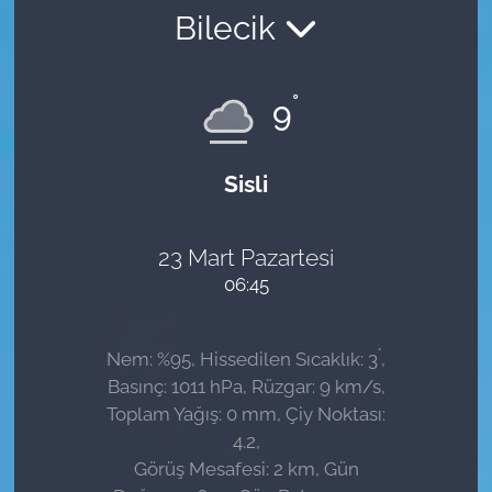
Bilecik
Sağlık
Güncel
°
9
Kamu Alımları
Sisli
23 Mart Pazartesi
06:45
°
Nem: %95, Hissedilen Sıcaklık: 3
,
Basınç: 1011 hPa, Rüzgar: 9 km/s,
Toplam Yağış: 0 mm, Çiy Noktası:
4.2,
Görüş Mesafesi: 2 km, Gün