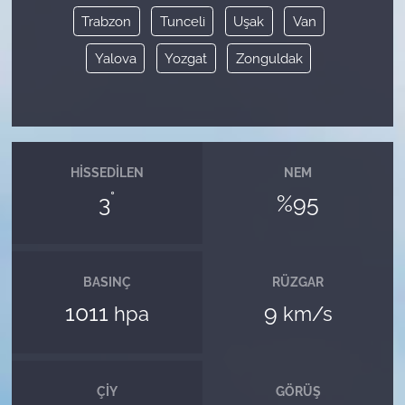
Trabzon
Tunceli
Uşak
Van
Yalova
Yozgat
Zonguldak
HISSEDILEN
NEM
°
3
%95
BASINÇ
RÜZGAR
1011
9
hpa
km/s
ÇIY
GÖRÜŞ