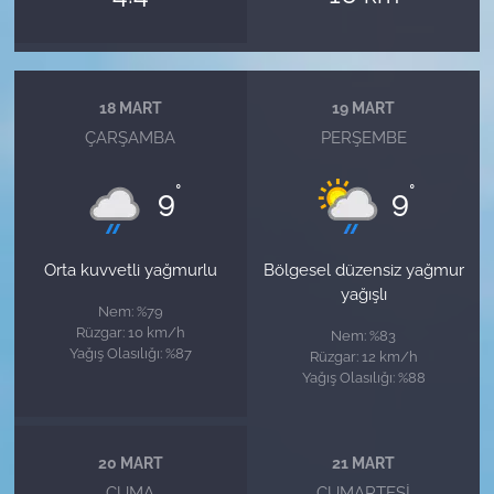
18 MART
19 MART
ÇARŞAMBA
PERŞEMBE
°
°
9
9
Orta kuvvetli yağmurlu
Bölgesel düzensiz yağmur
yağışlı
Nem: %79
Rüzgar: 10 km/h
Nem: %83
Yağış Olasılığı: %87
Rüzgar: 12 km/h
Yağış Olasılığı: %88
20 MART
21 MART
CUMA
CUMARTESI