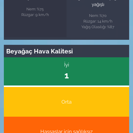
yağışlı
Nem: %75
Rüzgar: 9 km/h
Nem: %70
Rüzgar: 14 km/h
Yağış Olasılığı: %87
Beyağaç Hava Kalitesi
İyi
1
Orta
Hassaslar için sağlıksız