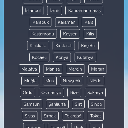
İstanbul
İzmir
Kahramanmaraş
Karabük
Karaman
Kars
Kastamonu
Kayseri
Kilis
Kırıkkale
Kırklareli
Kırşehir
Kocaeli
Konya
Kütahya
Malatya
Manisa
Mardin
Mersin
Muğla
Muş
Nevşehir
Niğde
Ordu
Osmaniye
Rize
Sakarya
Samsun
Şanlıurfa
Siirt
Sinop
Sivas
Şırnak
Tekirdağ
Tokat
Trabzon
Tunceli
Uşak
Van