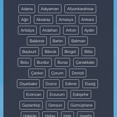
Adana
Adıyaman
Afyonkarahisar
Ağrı
Aksaray
Amasya
Ankara
Antalya
Ardahan
Artvin
Aydın
Balıkesir
Bartın
Batman
Bayburt
Bilecik
Bingöl
Bitlis
Bolu
Burdur
Bursa
Çanakkale
Çankırı
Çorum
Denizli
Diyarbakır
Düzce
Edirne
Elazığ
Erzincan
Erzurum
Eskişehir
Gaziantep
Giresun
Gümüşhane
Hakkâri
Hatay
Iğdır
Isparta