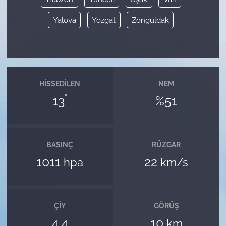
Yalova
Yozgat
Zonguldak
HISSEDILEN
NEM
°
13
%51
BASINÇ
RÜZGAR
1011
22
hpa
km/s
ÇIY
GÖRÜŞ
4.4
10
km