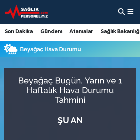
Son Dakika
Nöbetçi Eczaneler
Son Dakika
Gündem
Atamalar
Sağlık Bakanlığ
Gündem
Hava Durumu
Beyağaç Hava Durumu
Atamalar
Namaz Vakitleri
Sağlık Bakanlığı
Trafik Durumu
Beyağaç Bugün, Yarın ve 1
Mevzuat
Süper Lig Puan Durumu ve Fikstür
Haftalık Hava Durumu
Tahmini
Sendika
Tüm Manşetler
ŞU AN
Sağlık Personeli Alımı
Son Dakika Haberleri
Eğitim
Haber Arşivi