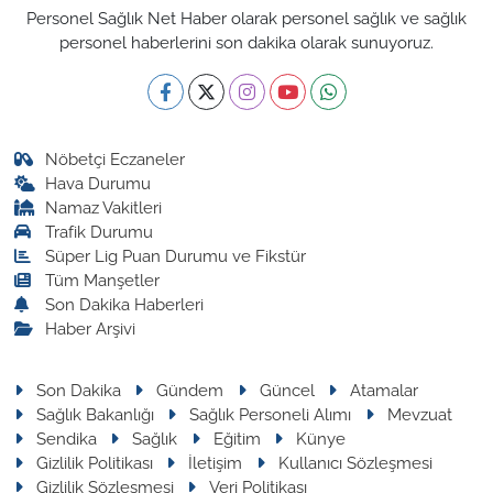
Personel Sağlık Net Haber olarak personel sağlık ve sağlık
personel haberlerini son dakika olarak sunuyoruz.
Nöbetçi Eczaneler
Hava Durumu
Namaz Vakitleri
Trafik Durumu
Süper Lig Puan Durumu ve Fikstür
Tüm Manşetler
Son Dakika Haberleri
Haber Arşivi
Son Dakika
Gündem
Güncel
Atamalar
Sağlık Bakanlığı
Sağlık Personeli Alımı
Mevzuat
Sendika
Sağlık
Eğitim
Künye
Gizlilik Politikası
İletişim
Kullanıcı Sözleşmesi
Gizlilik Sözleşmesi
Veri Politikası