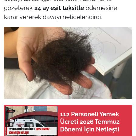
gözeterek
24 ay eşit taksitle
ödemesine
karar vererek davayı neticelendirdi.
112 Personeli Yemek
Ücreti 2026 Temmuz
Dönemi İçin Netleşti