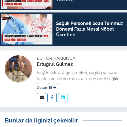
Sağlık Personeli 2026 Temmuz
Dönemi Fazla Mesai Nöbet
Ücretleri
EDITÖR HAKKINDA
Ertuğrul Gülmez
Sağlık sektörü gelişmeleri, sağlık personeli
hakları ve kamu mevzuatı, personel sağlık
haberleri düzenleme üzerine uzmanlaşmış
Devam Et
kıdemli editör.
Bunlar da ilginizi çekebilir