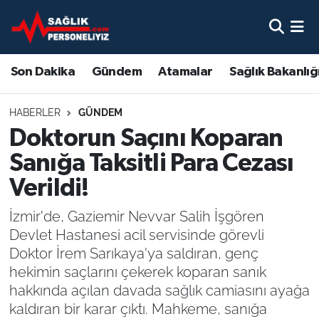
Son Dakika
Nöbetçi Eczaneler
Son Dakika
Gündem
Atamalar
Sağlık Bakanlığ
Gündem
Hava Durumu
HABERLER
GÜNDEM
Atamalar
Namaz Vakitleri
Doktorun Saçını Koparan
Sanığa Taksitli Para Cezası
Sağlık Bakanlığı
Trafik Durumu
Verildi!
Mevzuat
Süper Lig Puan Durumu ve Fikstür
İzmir'de, Gaziemir Nevvar Salih İşgören
Devlet Hastanesi acil servisinde görevli
Sendika
Tüm Manşetler
Doktor İrem Sarıkaya'ya saldıran, genç
hekimin saçlarını çekerek koparan sanık
Sağlık Personeli Alımı
Son Dakika Haberleri
hakkında açılan davada sağlık camiasını ayağa
kaldıran bir karar çıktı. Mahkeme, sanığa
Eğitim
Haber Arşivi