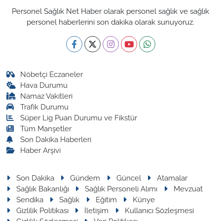
Personel Sağlık Net Haber olarak personel sağlık ve sağlık
personel haberlerini son dakika olarak sunuyoruz.
Nöbetçi Eczaneler
Hava Durumu
Namaz Vakitleri
Trafik Durumu
Süper Lig Puan Durumu ve Fikstür
Tüm Manşetler
Son Dakika Haberleri
Haber Arşivi
Son Dakika
Gündem
Güncel
Atamalar
Sağlık Bakanlığı
Sağlık Personeli Alımı
Mevzuat
Sendika
Sağlık
Eğitim
Künye
Gizlilik Politikası
İletişim
Kullanıcı Sözleşmesi