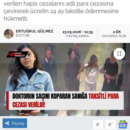
verilen hapis cezalarını adli para cezasına
çevirerek ücretin 24 ay taksitle ödenmesine
Sağlık
hükmetti.
Güncel
ERTUĞRUL GÜLMEZ
23.05.2026 - 11:35
2 DK
EDITÖR
YAYINLANMA
OKUNMA SÜRES
Kamu Alımları
Paylaş
-
+
A
A