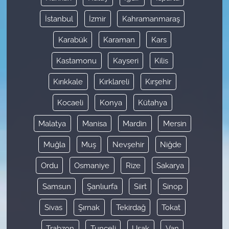
İstanbul
İzmir
Kahramanmaraş
Karabük
Karaman
Kars
Kastamonu
Kayseri
Kilis
Kırıkkale
Kırklareli
Kırşehir
Kocaeli
Konya
Kütahya
Malatya
Manisa
Mardin
Mersin
Muğla
Muş
Nevşehir
Niğde
Ordu
Osmaniye
Rize
Sakarya
Samsun
Şanlıurfa
Siirt
Sinop
Sivas
Şırnak
Tekirdağ
Tokat
Trabzon
Tunceli
Uşak
Van