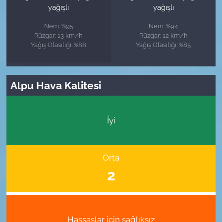
yağışlı
yağışlı
Nem: %95
Nem: %94
Rüzgar: 13 km/h
Rüzgar: 12 km/h
Yağış Olasılığı: %88
Yağış Olasılığı: %85
Alpu Hava Kalitesi
İyi
Orta
2
Hassaslar için sağlıksız