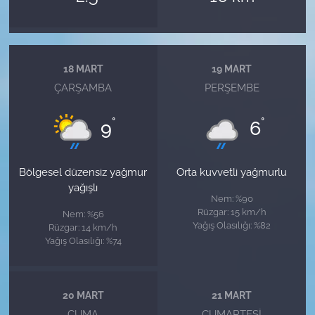
18 MART
19 MART
ÇARŞAMBA
PERŞEMBE
°
°
9
6
Bölgesel düzensiz yağmur
Orta kuvvetli yağmurlu
yağışlı
Nem: %90
Rüzgar: 15 km/h
Nem: %56
Yağış Olasılığı: %82
Rüzgar: 14 km/h
Yağış Olasılığı: %74
20 MART
21 MART
CUMA
CUMARTESI