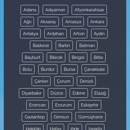
Adana
Adıyaman
Afyonkarahisar
Ağrı
Aksaray
Amasya
Ankara
Antalya
Ardahan
Artvin
Aydın
Balıkesir
Bartın
Batman
Bayburt
Bilecik
Bingöl
Bitlis
Bolu
Burdur
Bursa
Çanakkale
Çankırı
Çorum
Denizli
Diyarbakır
Düzce
Edirne
Elazığ
Erzincan
Erzurum
Eskişehir
Gaziantep
Giresun
Gümüşhane
Hakkâri
Hatay
Iğdır
Isparta