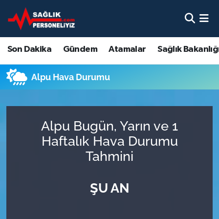
Son Dakika
Nöbetçi Eczaneler
Son Dakika
Gündem
Atamalar
Sağlık Bakanlığ
Gündem
Hava Durumu
Alpu Hava Durumu
Atamalar
Namaz Vakitleri
Sağlık Bakanlığı
Trafik Durumu
Alpu Bugün, Yarın ve 1
Mevzuat
Süper Lig Puan Durumu ve Fikstür
Haftalık Hava Durumu
Tahmini
Sendika
Tüm Manşetler
ŞU AN
Sağlık Personeli Alımı
Son Dakika Haberleri
Eğitim
Haber Arşivi