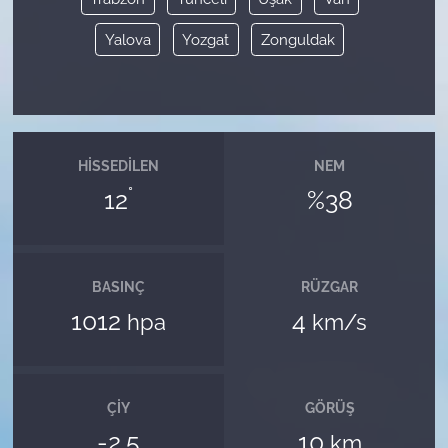
Yalova
Yozgat
Zonguldak
HISSEDILEN
NEM
°
12
%38
BASINÇ
RÜZGAR
1012
4
hpa
km/s
ÇIY
GÖRÜŞ
-2.5
10
km