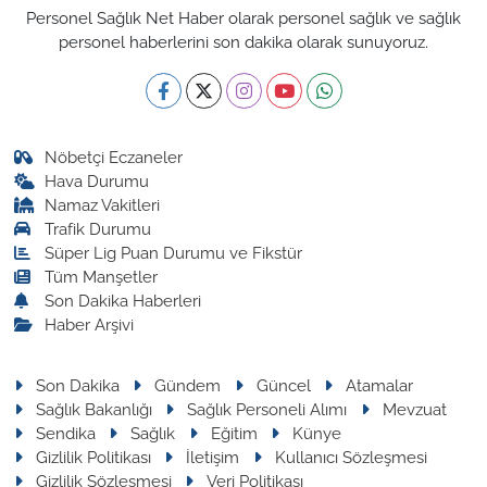
Personel Sağlık Net Haber olarak personel sağlık ve sağlık
personel haberlerini son dakika olarak sunuyoruz.
Nöbetçi Eczaneler
Hava Durumu
Namaz Vakitleri
Trafik Durumu
Süper Lig Puan Durumu ve Fikstür
Tüm Manşetler
Son Dakika Haberleri
Haber Arşivi
Son Dakika
Gündem
Güncel
Atamalar
Sağlık Bakanlığı
Sağlık Personeli Alımı
Mevzuat
Sendika
Sağlık
Eğitim
Künye
Gizlilik Politikası
İletişim
Kullanıcı Sözleşmesi
Gizlilik Sözleşmesi
Veri Politikası