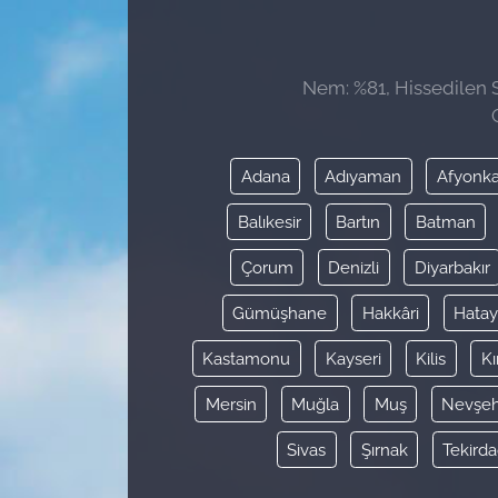
Sağlık
Nem: %81, Hissedilen S
Güncel
Kamu Alımları
Adana
Adıyaman
Afyonka
Balıkesir
Bartın
Batman
Çorum
Denizli
Diyarbakır
Gümüşhane
Hakkâri
Hata
Kastamonu
Kayseri
Kilis
Kı
Mersin
Muğla
Muş
Nevşeh
Sivas
Şırnak
Tekird