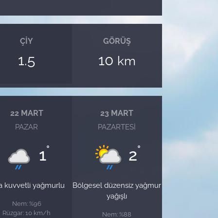
ÇIY
GÖRÜŞ
1.5
10
km
22 MART
23 MART
PAZAR
PAZARTESI
°
°
1
2
a kuvvetli yağmurlu
Bölgesel düzensiz yağmur
yağışlı
Nem: %96
Rüzgar: 10 km/h
Nem: %88