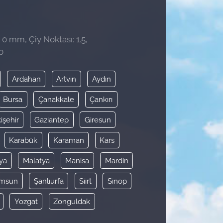
 0 mm, Çiy Noktası: 1.5,
0
Ardahan
Artvin
Aydın
Bursa
Çanakkale
Çankırı
işehir
Gaziantep
Giresun
Karabük
Karaman
Kars
ya
Malatya
Manisa
Mardin
msun
Şanlıurfa
Siirt
Sinop
Yozgat
Zonguldak