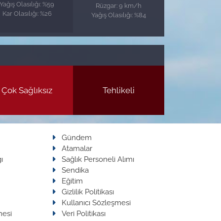
Yağış Olasılığı: %59
Rüzgar: 9 km/h
Kar Olasılığı: %26
Yağış Olasılığı: %84
Çok Sağlıksız
Tehlikeli
Gündem
Atamalar
ı
Sağlık Personeli Alımı
Sendika
Eğitim
Gizlilik Politikası
Kullanıcı Sözleşmesi
mesi
Veri Politikası