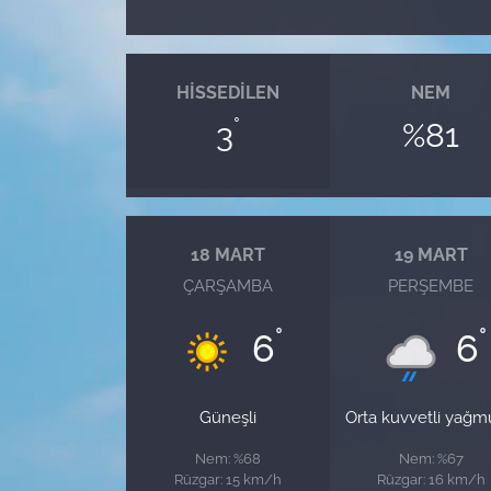
HISSEDILEN
NEM
°
3
%81
18 MART
19 MART
ÇARŞAMBA
PERŞEMBE
°
°
6
6
Güneşli
Orta kuvvetli yağm
Nem: %68
Nem: %67
Rüzgar: 15 km/h
Rüzgar: 16 km/h