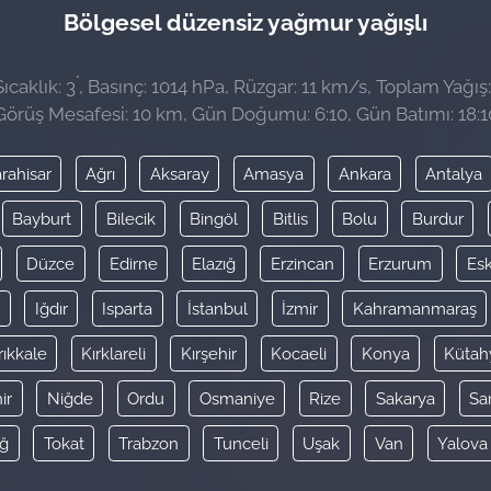
Bölgesel düzensiz yağmur yağışlı
°
ıcaklık: 3
, Basınç: 1014 hPa, Rüzgar: 11 km/s, Toplam Yağış:
Görüş Mesafesi: 10 km, Gün Doğumu: 6:10, Gün Batımı: 18:1
rahisar
Ağrı
Aksaray
Amasya
Ankara
Antalya
Bayburt
Bilecik
Bingöl
Bitlis
Bolu
Burdur
Düzce
Edirne
Elazığ
Erzincan
Erzurum
Esk
y
Iğdır
Isparta
İstanbul
İzmir
Kahramanmaraş
rıkkale
Kırklareli
Kırşehir
Kocaeli
Konya
Kütah
ir
Niğde
Ordu
Osmaniye
Rize
Sakarya
Sa
ağ
Tokat
Trabzon
Tunceli
Uşak
Van
Yalova