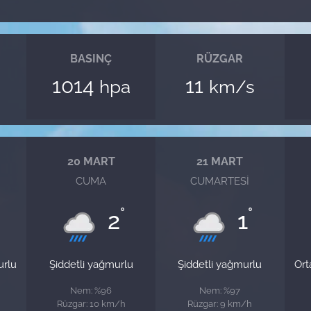
BASINÇ
RÜZGAR
1014
11
hpa
km/s
20 MART
21 MART
CUMA
CUMARTESI
°
°
2
1
urlu
Şiddetli yağmurlu
Şiddetli yağmurlu
Ort
Nem: %96
Nem: %97
Rüzgar: 10 km/h
Rüzgar: 9 km/h