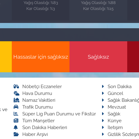
4
Yağış Olasılığı: %83
Yağış Olasılığı: %88
Kar Olasılığı: %3
Kar Olasılığı: %15
Hassaslar için sağlıksız
Sağlıksız
Nöbetçi Eczaneler
Son Dakika
Hava Durumu
Güncel
Namaz Vakitleri
Sağlık Bakanlığ
Trafik Durumu
Mevzuat
k ve
Süper Lig Puan Durumu ve Fikstür
Sağlık
Tüm Manşetler
Künye
Son Dakika Haberleri
İletişim
Haber Arşivi
Gizlilik Sözleş