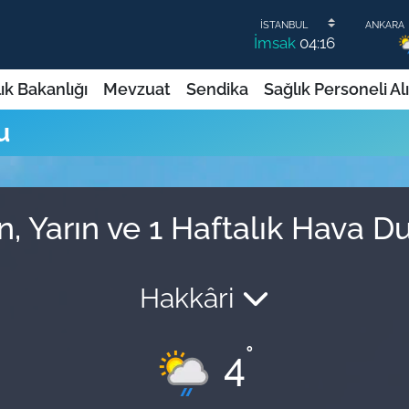
İmsak
04:16
ık Bakanlığı
Mevzuat
Sendika
Sağlık Personeli Al
u
, Yarın ve 1 Haftalık Hava 
Hakkâri
°
4