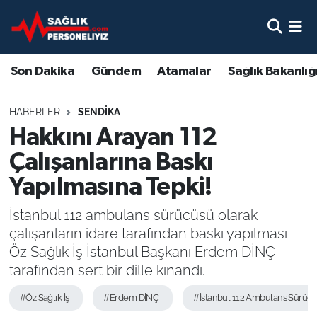
Son Dakika
Nöbetçi Eczaneler
Son Dakika
Gündem
Atamalar
Sağlık Bakanlığ
Gündem
Hava Durumu
HABERLER
SENDIKA
Atamalar
Namaz Vakitleri
Hakkını Arayan 112
Çalışanlarına Baskı
Sağlık Bakanlığı
Trafik Durumu
Yapılmasına Tepki!
Mevzuat
Süper Lig Puan Durumu ve Fikstür
İstanbul 112 ambulans sürücüsü olarak
çalışanların idare tarafından baskı yapılması
Sendika
Tüm Manşetler
Öz Sağlık İş İstanbul Başkanı Erdem DİNÇ
tarafından sert bir dille kınandı.
Sağlık Personeli Alımı
Son Dakika Haberleri
#Öz Sağlık İş
#Erdem DİNÇ
#İstanbul 112 Ambulans Sürücü
Eğitim
Haber Arşivi