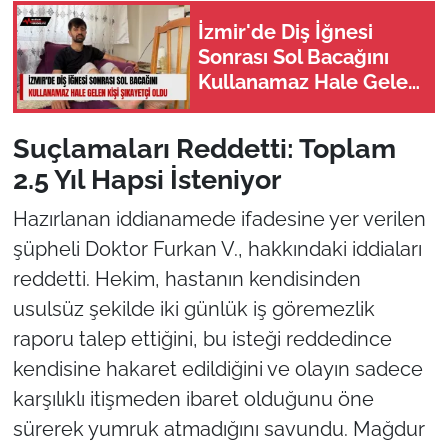
İzmir'de Diş İğnesi
Sonrası Sol Bacağını
Kullanamaz Hale Gelen
Kişi Şikayetçi Oldu
Suçlamaları Reddetti: Toplam
2.5 Yıl Hapsi İsteniyor
Hazırlanan iddianamede ifadesine yer verilen
şüpheli Doktor Furkan V., hakkındaki iddiaları
reddetti. Hekim, hastanın kendisinden
usulsüz şekilde iki günlük iş göremezlik
raporu talep ettiğini, bu isteği reddedince
kendisine hakaret edildiğini ve olayın sadece
karşılıklı itişmeden ibaret olduğunu öne
sürerek yumruk atmadığını savundu. Mağdur