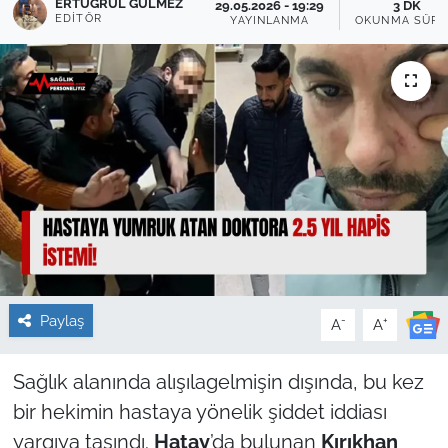
ERTUĞRUL GÜLMEZ
29.05.2026 - 19:29
3 DK
EDITÖR
YAYINLANMA
OKUNMA SÜRE
Sağlık
Güncel
Kamu Alımları
Paylaş
-
+
A
A
Sağlık alanında alışılagelmişin dışında, bu kez
bir hekimin hastaya yönelik şiddet iddiası
yargıya taşındı.
Hatay
’da bulunan
Kırıkhan