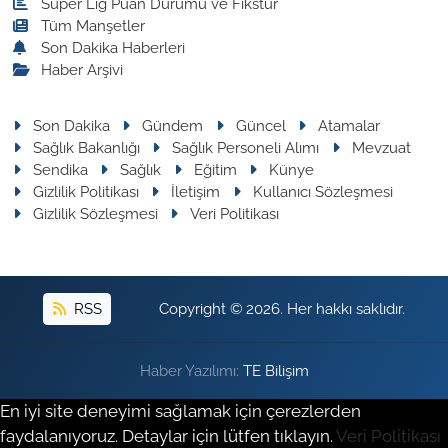
Süper Lig Puan Durumu ve Fikstür
Tüm Manşetler
Son Dakika Haberleri
Haber Arşivi
Son Dakika
Gündem
Güncel
Atamalar
Sağlık Bakanlığı
Sağlık Personeli Alımı
Mevzuat
Sendika
Sağlık
Eğitim
Künye
Gizlilik Politikası
İletişim
Kullanıcı Sözleşmesi
Gizlilik Sözleşmesi
Veri Politikası
RSS
Copyright © 2026. Her hakkı saklıdır.
Haber Yazılımı:
TE Bilişim
En iyi site deneyimi sağlamak için çerezlerden
faydalanıyoruz. Detaylar için lütfen tıklayın.
Veri Politikası