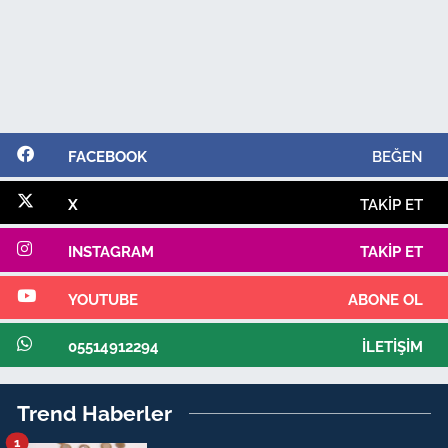
FACEBOOK
BEĞEN
X
TAKIP ET
INSTAGRAM
TAKIP ET
YOUTUBE
ABONE OL
05514912294
İLETIŞIM
Trend Haberler
1