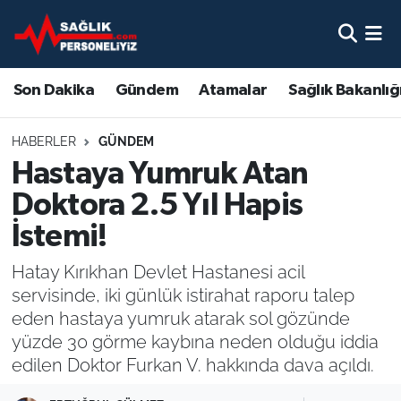
Son Dakika
Nöbetçi Eczaneler
Son Dakika
Gündem
Atamalar
Sağlık Bakanlığ
Gündem
Hava Durumu
HABERLER
GÜNDEM
Atamalar
Namaz Vakitleri
Hastaya Yumruk Atan
Doktora 2.5 Yıl Hapis
Sağlık Bakanlığı
Trafik Durumu
İstemi!
Mevzuat
Süper Lig Puan Durumu ve Fikstür
Hatay Kırıkhan Devlet Hastanesi acil
servisinde, iki günlük istirahat raporu talep
Sendika
Tüm Manşetler
eden hastaya yumruk atarak sol gözünde
yüzde 30 görme kaybına neden olduğu iddia
Sağlık Personeli Alımı
Son Dakika Haberleri
edilen Doktor Furkan V. hakkında dava açıldı.
Eğitim
Haber Arşivi