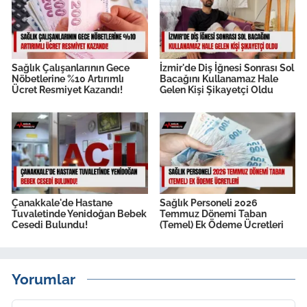
Sağlık Çalışanlarının Gece
İzmir'de Diş İğnesi Sonrası Sol
Nöbetlerine %10 Artırımlı
Bacağını Kullanamaz Hale
Ücret Resmiyet Kazandı!
Gelen Kişi Şikayetçi Oldu
Çanakkale'de Hastane
Sağlık Personeli 2026
Tuvaletinde Yenidoğan Bebek
Temmuz Dönemi Taban
Cesedi Bulundu!
(Temel) Ek Ödeme Ücretleri
Yorumlar