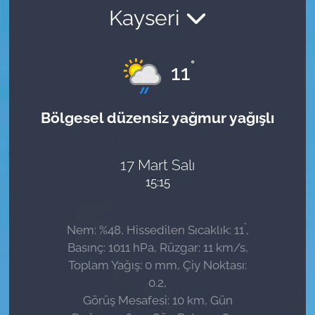
Kayseri
Sağlık
Güncel
°
11
Kamu Alımları
Bölgesel düzensiz yağmur yağışlı
17 Mart Salı
15:15
°
Nem: %48, Hissedilen Sıcaklık: 11
,
Basınç: 1011 hPa, Rüzgar: 11 km/s,
Toplam Yağış: 0 mm, Çiy Noktası:
0.2,
Görüş Mesafesi: 10 km, Gün