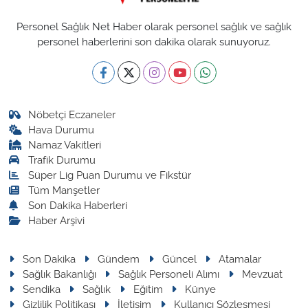
Personel Sağlık Net Haber olarak personel sağlık ve sağlık
personel haberlerini son dakika olarak sunuyoruz.
Nöbetçi Eczaneler
Hava Durumu
Namaz Vakitleri
Trafik Durumu
Süper Lig Puan Durumu ve Fikstür
Tüm Manşetler
Son Dakika Haberleri
Haber Arşivi
Son Dakika
Gündem
Güncel
Atamalar
Sağlık Bakanlığı
Sağlık Personeli Alımı
Mevzuat
Sendika
Sağlık
Eğitim
Künye
Gizlilik Politikası
İletişim
Kullanıcı Sözleşmesi