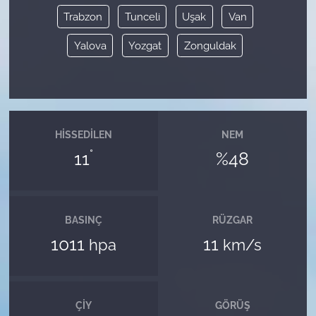
Trabzon
Tunceli
Uşak
Van
Yalova
Yozgat
Zonguldak
HISSEDILEN
NEM
°
11
%48
BASINÇ
RÜZGAR
1011
11
hpa
km/s
ÇIY
GÖRÜŞ