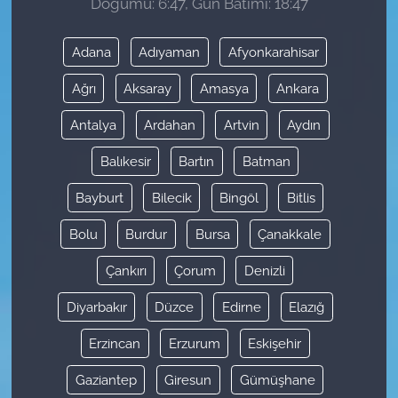
Doğumu: 6:47, Gün Batımı: 18:47
Adana
Adıyaman
Afyonkarahisar
Ağrı
Aksaray
Amasya
Ankara
Antalya
Ardahan
Artvin
Aydın
Balıkesir
Bartın
Batman
Bayburt
Bilecik
Bingöl
Bitlis
Bolu
Burdur
Bursa
Çanakkale
Çankırı
Çorum
Denizli
Diyarbakır
Düzce
Edirne
Elazığ
Erzincan
Erzurum
Eskişehir
Gaziantep
Giresun
Gümüşhane