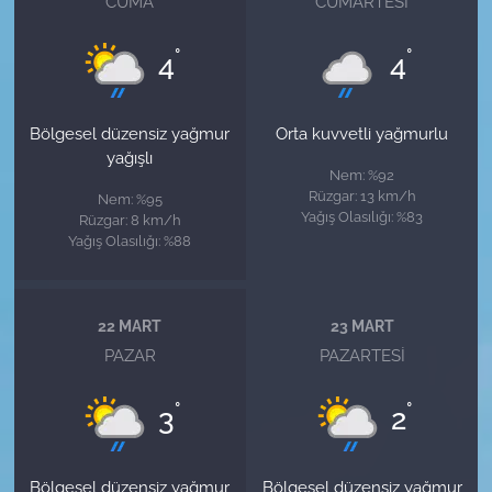
CUMA
CUMARTESI
°
°
4
4
Bölgesel düzensiz yağmur
Orta kuvvetli yağmurlu
yağışlı
Nem: %92
Rüzgar: 13 km/h
Nem: %95
Yağış Olasılığı: %83
Rüzgar: 8 km/h
Yağış Olasılığı: %88
22 MART
23 MART
PAZAR
PAZARTESI
°
°
3
2
Bölgesel düzensiz yağmur
Bölgesel düzensiz yağmur