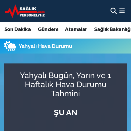
Son Dakika
Nöbetçi Eczaneler
Son Dakika
Gündem
Atamalar
Sağlık Bakanlığ
Gündem
Hava Durumu
Yahyalı Hava Durumu
Atamalar
Namaz Vakitleri
Sağlık Bakanlığı
Trafik Durumu
Yahyalı Bugün, Yarın ve 1
Mevzuat
Süper Lig Puan Durumu ve Fikstür
Haftalık Hava Durumu
Tahmini
Sendika
Tüm Manşetler
ŞU AN
Sağlık Personeli Alımı
Son Dakika Haberleri
Eğitim
Haber Arşivi