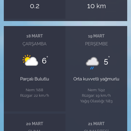
0.2
10
km
18 MART
19 MART
ÇARŞAMBA
PERŞEMBE
°
°
6
5
Parçalı Bulutlu
Orta kuvvetli yağmurlu
Nem: %68
Nem: %92
Rüzgar: 22 km/h
Rüzgar: 19 km/h
Yağış Olasılığı: %83
20 MART
21 MART