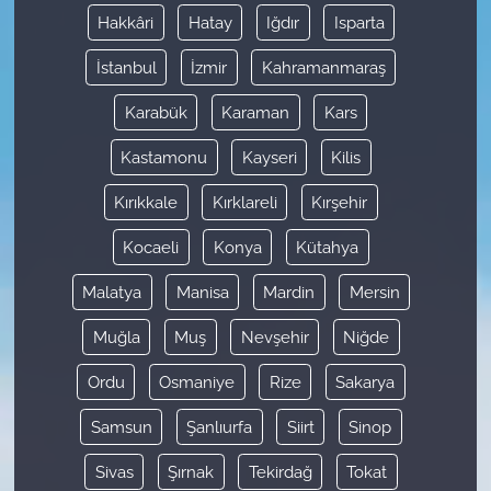
Hakkâri
Hatay
Iğdır
Isparta
İstanbul
İzmir
Kahramanmaraş
Karabük
Karaman
Kars
Kastamonu
Kayseri
Kilis
Kırıkkale
Kırklareli
Kırşehir
Kocaeli
Konya
Kütahya
Malatya
Manisa
Mardin
Mersin
Muğla
Muş
Nevşehir
Niğde
Ordu
Osmaniye
Rize
Sakarya
Samsun
Şanlıurfa
Siirt
Sinop
Sivas
Şırnak
Tekirdağ
Tokat