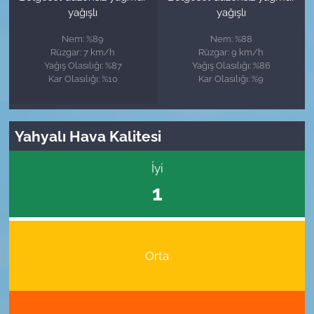
yağışlı
yağışlı
Nem: %89
Nem: %88
Rüzgar: 7 km/h
Rüzgar: 9 km/h
Yağış Olasılığı: %87
Yağış Olasılığı: %86
Kar Olasılığı: %10
Kar Olasılığı: %9
Yahyalı Hava Kalitesi
İyi
1
Orta