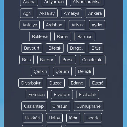
Adana
Adıyaman
Afyonkarahisar
Ağrı
Aksaray
Amasya
Ankara
Antalya
Ardahan
Artvin
Aydın
Balıkesir
Bartın
Batman
Bayburt
Bilecik
Bingöl
Bitlis
Bolu
Burdur
Bursa
Çanakkale
Çankırı
Çorum
Denizli
Diyarbakır
Düzce
Edirne
Elazığ
Erzincan
Erzurum
Eskişehir
Gaziantep
Giresun
Gümüşhane
Hakkâri
Hatay
Iğdır
Isparta