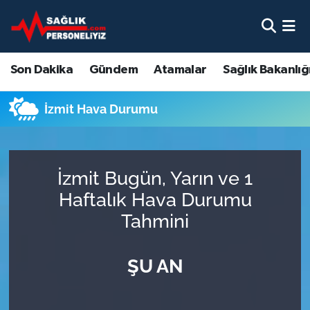
Son Dakika
Nöbetçi Eczaneler
Son Dakika
Gündem
Atamalar
Sağlık Bakanlığ
Gündem
Hava Durumu
İzmit Hava Durumu
Atamalar
Namaz Vakitleri
Sağlık Bakanlığı
Trafik Durumu
İzmit Bugün, Yarın ve 1
Mevzuat
Süper Lig Puan Durumu ve Fikstür
Haftalık Hava Durumu
Tahmini
Sendika
Tüm Manşetler
ŞU AN
Sağlık Personeli Alımı
Son Dakika Haberleri
Eğitim
Haber Arşivi