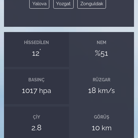
Yalova
Yozgat
Zonguldak
HISSEDILEN
NEM
°
12
%51
BASINÇ
RÜZGAR
1017
18
hpa
km/s
ÇIY
GÖRÜŞ
2.8
10
km