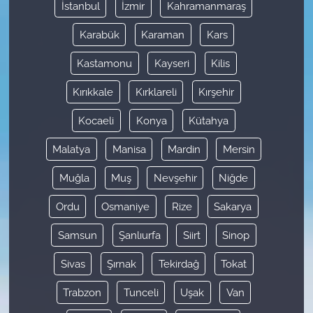
İstanbul
İzmir
Kahramanmaraş
Karabük
Karaman
Kars
Kastamonu
Kayseri
Kilis
Kırıkkale
Kırklareli
Kırşehir
Kocaeli
Konya
Kütahya
Malatya
Manisa
Mardin
Mersin
Muğla
Muş
Nevşehir
Niğde
Ordu
Osmaniye
Rize
Sakarya
Samsun
Şanlıurfa
Siirt
Sinop
Sivas
Şırnak
Tekirdağ
Tokat
Trabzon
Tunceli
Uşak
Van