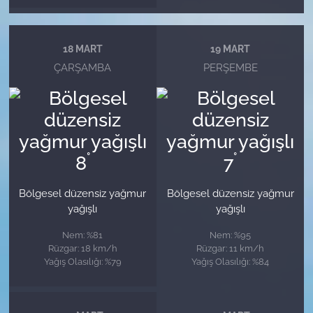
18 MART
19 MART
ÇARŞAMBA
PERŞEMBE
°
°
8
7
Bölgesel düzensiz yağmur
Bölgesel düzensiz yağmur
yağışlı
yağışlı
Nem: %81
Nem: %95
Rüzgar: 18 km/h
Rüzgar: 11 km/h
Yağış Olasılığı: %79
Yağış Olasılığı: %84