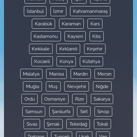
İstanbul
İzmir
Kahramanmaraş
Karabük
Karaman
Kars
Kastamonu
Kayseri
Kilis
Kırıkkale
Kırklareli
Kırşehir
Kocaeli
Konya
Kütahya
Malatya
Manisa
Mardin
Mersin
Muğla
Muş
Nevşehir
Niğde
Ordu
Osmaniye
Rize
Sakarya
Samsun
Şanlıurfa
Siirt
Sinop
Sivas
Şırnak
Tekirdağ
Tokat
Trabzon
Tunceli
Uşak
Van