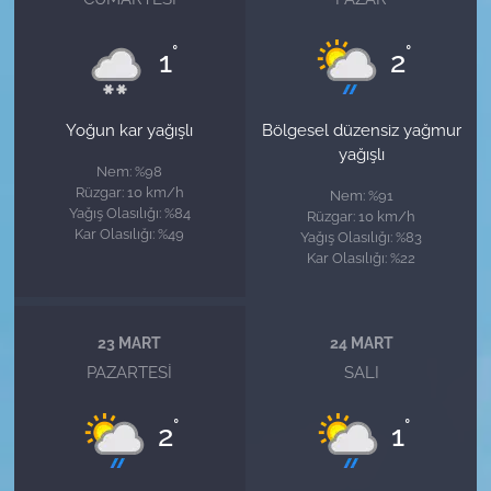
°
°
1
2
Yoğun kar yağışlı
Bölgesel düzensiz yağmur
yağışlı
Nem: %98
Rüzgar: 10 km/h
Nem: %91
Yağış Olasılığı: %84
Rüzgar: 10 km/h
Kar Olasılığı: %49
Yağış Olasılığı: %83
Kar Olasılığı: %22
23 MART
24 MART
PAZARTESI
SALI
°
°
2
1