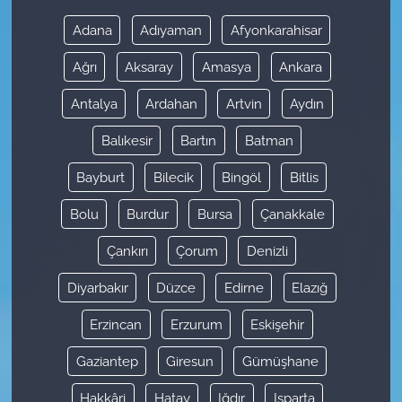
Adana
Adıyaman
Afyonkarahisar
Ağrı
Aksaray
Amasya
Ankara
Antalya
Ardahan
Artvin
Aydın
Balıkesir
Bartın
Batman
Bayburt
Bilecik
Bingöl
Bitlis
Bolu
Burdur
Bursa
Çanakkale
Çankırı
Çorum
Denizli
Diyarbakır
Düzce
Edirne
Elazığ
Erzincan
Erzurum
Eskişehir
Gaziantep
Giresun
Gümüşhane
Hakkâri
Hatay
Iğdır
Isparta