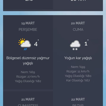
19 MART
20 MART
PERŞEMBE
CUMA
°
°
4
1
Bölgesel düzensiz yağmur
Yoğun kar yağışlı
yağışlı
Nem: %99
Rüzgar: 11 km/h
Nem: %69
Yağış Olasılığı: %80
Rüzgar: 27 km/h
Kar Olasılığı: %67
Yağış Olasılığı: %82
21 MART
22 MART
CUMARTESI
PAZAR