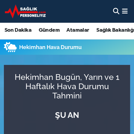
Son Dakika
Nöbetçi Eczaneler
Son Dakika
Gündem
Atamalar
Sağlık Bakanlığ
Gündem
Hava Durumu
Hekimhan Hava Durumu
Atamalar
Namaz Vakitleri
Sağlık Bakanlığı
Trafik Durumu
Hekimhan Bugün, Yarın ve 1
Mevzuat
Süper Lig Puan Durumu ve Fikstür
Haftalık Hava Durumu
Tahmini
Sendika
Tüm Manşetler
ŞU AN
Sağlık Personeli Alımı
Son Dakika Haberleri
Eğitim
Haber Arşivi