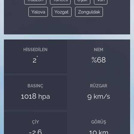
Yalova
Yozgat
Zonguldak
HISSEDILEN
NEM
°
2
%68
BASINÇ
RÜZGAR
1018
9
hpa
km/s
ÇIY
GÖRÜŞ
-2.6
10
km