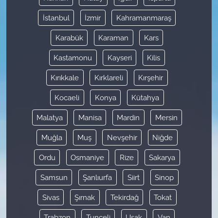
İstanbul
İzmir
Kahramanmaraş
Karabük
Karaman
Kars
Kastamonu
Kayseri
Kilis
Kırıkkale
Kırklareli
Kırşehir
Kocaeli
Konya
Kütahya
Malatya
Manisa
Mardin
Mersin
Muğla
Muş
Nevşehir
Niğde
Ordu
Osmaniye
Rize
Sakarya
Samsun
Şanlıurfa
Siirt
Sinop
Sivas
Şırnak
Tekirdağ
Tokat
Trabzon
Tunceli
Uşak
Van