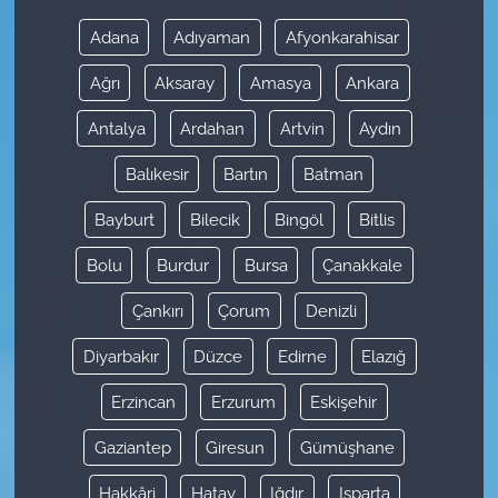
Adana
Adıyaman
Afyonkarahisar
Ağrı
Aksaray
Amasya
Ankara
Antalya
Ardahan
Artvin
Aydın
Balıkesir
Bartın
Batman
Bayburt
Bilecik
Bingöl
Bitlis
Bolu
Burdur
Bursa
Çanakkale
Çankırı
Çorum
Denizli
Diyarbakır
Düzce
Edirne
Elazığ
Erzincan
Erzurum
Eskişehir
Gaziantep
Giresun
Gümüşhane
Hakkâri
Hatay
Iğdır
Isparta