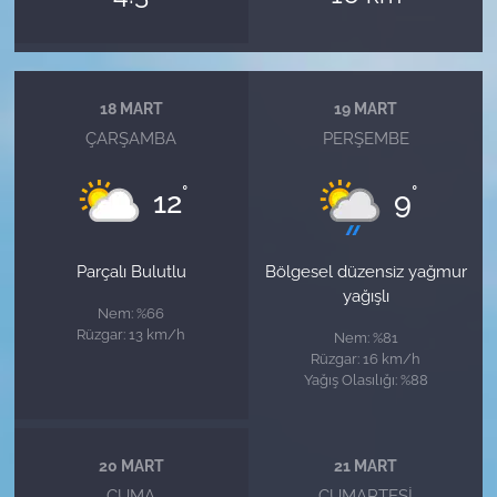
18 MART
19 MART
ÇARŞAMBA
PERŞEMBE
°
°
12
9
Parçalı Bulutlu
Bölgesel düzensiz yağmur
yağışlı
Nem: %66
Rüzgar: 13 km/h
Nem: %81
Rüzgar: 16 km/h
Yağış Olasılığı: %88
20 MART
21 MART
CUMA
CUMARTESI