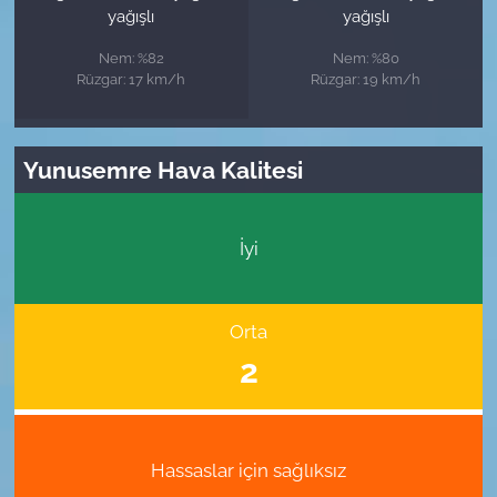
yağışlı
yağışlı
Nem: %82
Nem: %80
Rüzgar: 17 km/h
Rüzgar: 19 km/h
Yunusemre Hava Kalitesi
İyi
Orta
2
Hassaslar için sağlıksız