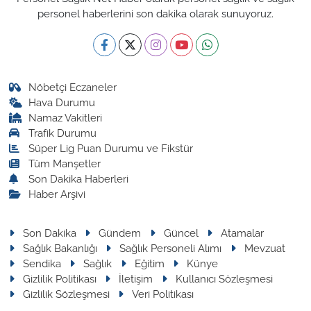
personel haberlerini son dakika olarak sunuyoruz.
Nöbetçi Eczaneler
Hava Durumu
Namaz Vakitleri
Trafik Durumu
Süper Lig Puan Durumu ve Fikstür
Tüm Manşetler
Son Dakika Haberleri
Haber Arşivi
Son Dakika
Gündem
Güncel
Atamalar
Sağlık Bakanlığı
Sağlık Personeli Alımı
Mevzuat
Sendika
Sağlık
Eğitim
Künye
Gizlilik Politikası
İletişim
Kullanıcı Sözleşmesi
Gizlilik Sözleşmesi
Veri Politikası