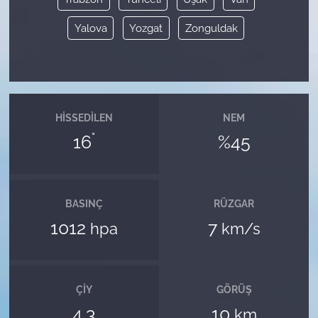
Yalova
Yozgat
Zonguldak
HISSEDILEN
NEM
°
16
%45
BASINÇ
RÜZGAR
1012
7
hpa
km/s
ÇIY
GÖRÜŞ
4.3
10
km