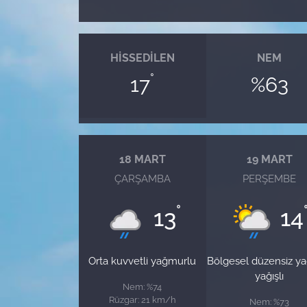
HISSEDILEN
NEM
°
17
%63
18 MART
19 MART
ÇARŞAMBA
PERŞEMBE
°
13
14
Orta kuvvetli yağmurlu
Bölgesel düzensiz y
yağışlı
Nem: %74
Rüzgar: 21 km/h
Nem: %73