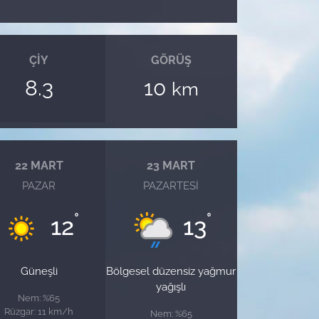
ÇIY
GÖRÜŞ
8.3
10
km
22 MART
23 MART
PAZAR
PAZARTESI
°
°
12
13
Güneşli
Bölgesel düzensiz yağmur
yağışlı
Nem: %65
Rüzgar: 11 km/h
Nem: %65