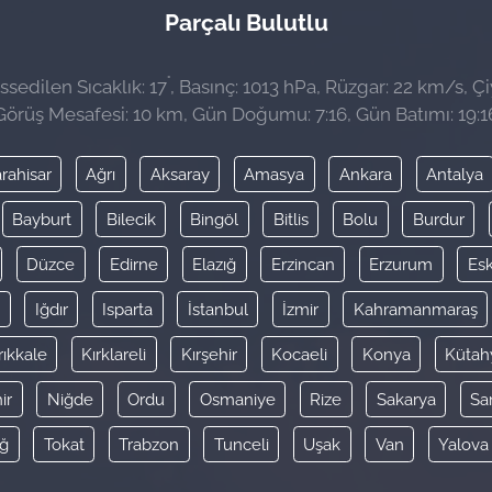
Parçalı Bulutlu
°
sedilen Sıcaklık: 17
, Basınç: 1013 hPa, Rüzgar: 22 km/s, Çiy
Görüş Mesafesi: 10 km, Gün Doğumu: 7:16, Gün Batımı: 19:1
rahisar
Ağrı
Aksaray
Amasya
Ankara
Antalya
Bayburt
Bilecik
Bingöl
Bitlis
Bolu
Burdur
Düzce
Edirne
Elazığ
Erzincan
Erzurum
Esk
y
Iğdır
Isparta
İstanbul
İzmir
Kahramanmaraş
rıkkale
Kırklareli
Kırşehir
Kocaeli
Konya
Kütah
ir
Niğde
Ordu
Osmaniye
Rize
Sakarya
Sa
ağ
Tokat
Trabzon
Tunceli
Uşak
Van
Yalova