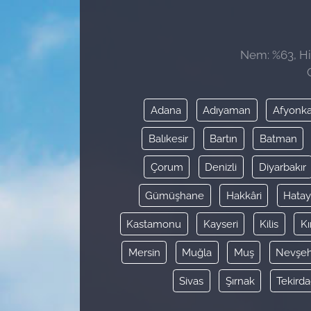
Sağlık
Nem: %63, His
Güncel
Kamu Alımları
Adana
Adıyaman
Afyonka
Balıkesir
Bartın
Batman
Çorum
Denizli
Diyarbakır
Gümüşhane
Hakkâri
Hata
Kastamonu
Kayseri
Kilis
Kı
Mersin
Muğla
Muş
Nevşeh
Sivas
Şırnak
Tekird