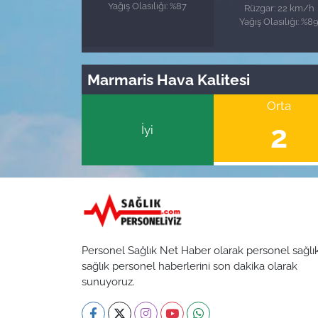
Yağış Olasılığı: %87
Rüzgar: 22 km/h
Yağış Olasılığı: %8
Marmaris Hava Kalitesi
Orta
2
İyi
Personel Sağlık Net Haber olarak personel sağlı
sağlık personel haberlerini son dakika olarak
sunuyoruz.