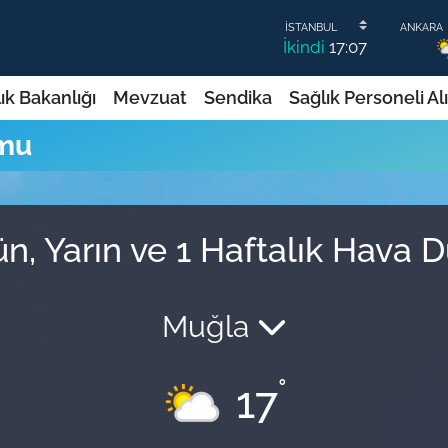
İkindi
17:07
ık Bakanlığı
Mevzuat
Sendika
Sağlık Personeli Al
umu
n, Yarın ve 1 Haftalık Hava 
Muğla
°
17