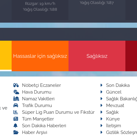
Yağış Olasılığı: %87
Rüzgar: 19 km/h
9
Yağış Olasılığı: %88
Hassaslar için sağlıksız
Sağlıksız
Nöbetçi Eczaneler
Son Dakika
Hava Durumu
Güncel
Namaz Vakitleri
Sağlık Bakanlığ
Trafik Durumu
Mevzuat
k ve
Süper Lig Puan Durumu ve Fikstür
Sağlık
Tüm Manşetler
Künye
Son Dakika Haberleri
İletişim
Haber Arşivi
Gizlilik Sözleş