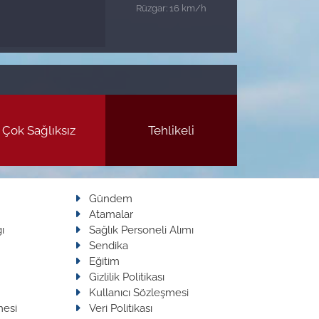
Rüzgar: 16 km/h
Çok Sağlıksız
Tehlikeli
Gündem
Atamalar
ı
Sağlık Personeli Alımı
Sendika
Eğitim
Gizlilik Politikası
Kullanıcı Sözleşmesi
mesi
Veri Politikası