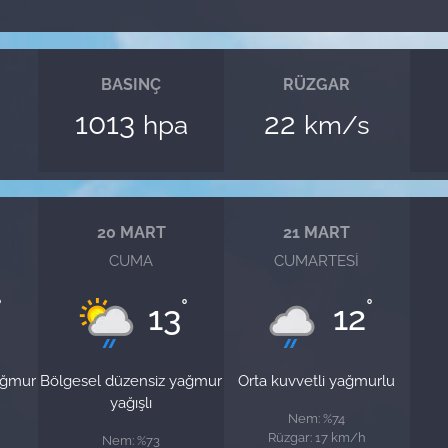
BASINÇ
RÜZGAR
1013
22
hpa
km/s
20 MART
21 MART
CUMA
CUMARTESI
°
°
°
13
12
ağmur
Bölgesel düzensiz yağmur
Orta kuvvetli yağmurlu
yağışlı
Nem: %74
Rüzgar: 17 km/h
Nem: %73