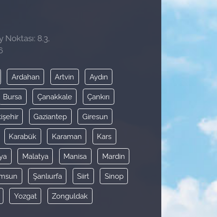
 Noktası: 8.3,
6
Ardahan
Artvin
Aydın
Bursa
Çanakkale
Çankırı
işehir
Gaziantep
Giresun
Karabük
Karaman
Kars
ya
Malatya
Manisa
Mardin
msun
Şanlıurfa
Siirt
Sinop
Yozgat
Zonguldak