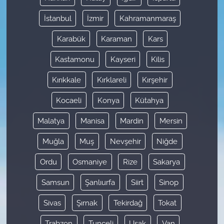
İstanbul
İzmir
Kahramanmaraş
Karabük
Karaman
Kars
Kastamonu
Kayseri
Kilis
Kırıkkale
Kırklareli
Kırşehir
Kocaeli
Konya
Kütahya
Malatya
Manisa
Mardin
Mersin
Muğla
Muş
Nevşehir
Niğde
Ordu
Osmaniye
Rize
Sakarya
Samsun
Şanlıurfa
Siirt
Sinop
Sivas
Şırnak
Tekirdağ
Tokat
Trabzon
Tunceli
Uşak
Van