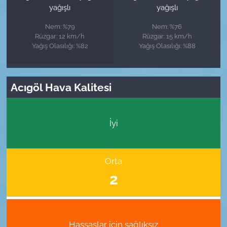
yağışlı
yağışlı
Nem: %79
Nem: %76
Rüzgar: 12 km/h
Rüzgar: 15 km/h
Yağış Olasılığı: %82
Yağış Olasılığı: %88
Acıgöl Hava Kalitesi
İyi
Orta
2
Hassaslar için sağlıksız