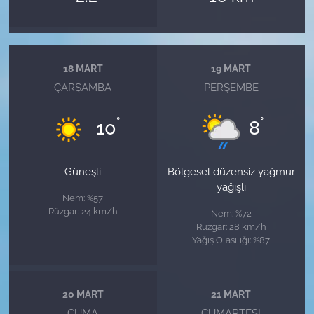
18 MART
19 MART
ÇARŞAMBA
PERŞEMBE
°
°
10
8
Güneşli
Bölgesel düzensiz yağmur
yağışlı
Nem: %57
Rüzgar: 24 km/h
Nem: %72
Rüzgar: 28 km/h
Yağış Olasılığı: %87
20 MART
21 MART
CUMA
CUMARTESI