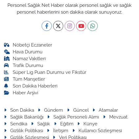
Personel Sağlık Net Haber olarak personel sağlık ve sağlık
personel haberlerini son dakika olarak sunuyoruz.
Nöbetçi Eczaneler
Hava Durumu
Namaz Vakitleri
Trafik Durumu
Süper Lig Puan Durumu ve Fikstür
Tüm Manşetler
Son Dakika Haberleri
Haber Arşivi
Son Dakika
Gündem
Güncel
Atamalar
Sağlık Bakanlığı
Sağlık Personeli Alımı
Mevzuat
Sendika
Sağlık
Eğitim
Künye
Gizlilik Politikası
İletişim
Kullanıcı Sözleşmesi
Gizlilik Sözleşmesi
Veri Politikası