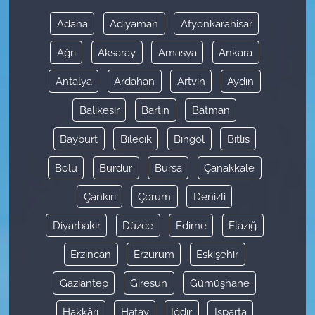
Adana
Adıyaman
Afyonkarahisar
Ağrı
Aksaray
Amasya
Ankara
Antalya
Ardahan
Artvin
Aydın
Balıkesir
Bartın
Batman
Bayburt
Bilecik
Bingöl
Bitlis
Bolu
Burdur
Bursa
Çanakkale
Çankırı
Çorum
Denizli
Diyarbakır
Düzce
Edirne
Elazığ
Erzincan
Erzurum
Eskişehir
Gaziantep
Giresun
Gümüşhane
Hakkâri
Hatay
Iğdır
Isparta