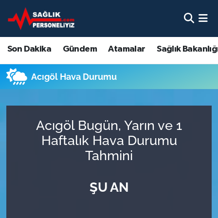
Son Dakika
Nöbetçi Eczaneler
Son Dakika
Gündem
Atamalar
Sağlık Bakanlığ
Gündem
Hava Durumu
Acıgöl Hava Durumu
Atamalar
Namaz Vakitleri
Sağlık Bakanlığı
Trafik Durumu
Acıgöl Bugün, Yarın ve 1
Mevzuat
Süper Lig Puan Durumu ve Fikstür
Haftalık Hava Durumu
Tahmini
Sendika
Tüm Manşetler
ŞU AN
Sağlık Personeli Alımı
Son Dakika Haberleri
Eğitim
Haber Arşivi