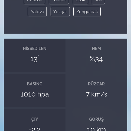
Yalova
Yozgat
Zonguldak
HISSEDILEN
NEM
°
13
%34
BASINÇ
RÜZGAR
1010
7
hpa
km/s
ÇIY
GÖRÜŞ
-2.2
10
km