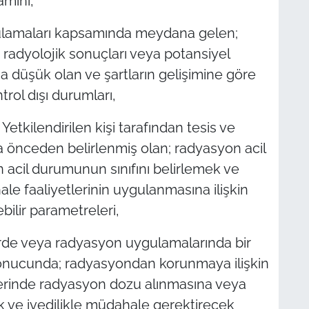
amını,
gulamaları kapsamında meydana gelen;
i radyolojik sonuçları veya potansiyel
 düşük olan ve şartların gelişimine göre
ol dışı durumları,
 Yetkilendirilen kişi tarafından tesis ve
önceden belirlenmiş olan; radyasyon acil
acil durumunun sınıfını belirlemek ve
le faaliyetlerinin uygulanmasına ilişkin
ebilir parametreleri,
rde veya radyasyon uygulamalarında bir
 sonucunda; radyasyondan korunmaya ilişkin
üzerinde radyasyon dozu alınmasına veya
ek ve ivedilikle müdahale gerektirecek