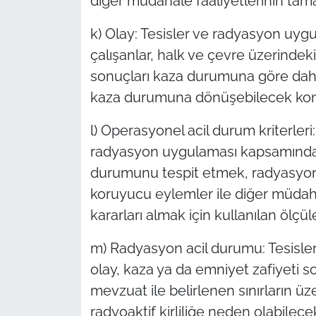
diğer müdahale faaliyetlerinin tam
k) Olay: Tesisler ve radyasyon uy
çalışanlar, halk ve çevre üzerindek
sonuçları kaza durumuna göre daha
kaza durumuna dönüşebilecek kontr
l) Operasyonel acil durum kriterleri:
radyasyon uygulaması kapsamında 
durumunu tespit etmek, radyasyon 
koruyucu eylemler ile diğer müdaha
kararları almak için kullanılan ölçül
m) Radyasyon acil durumu: Tesisle
olay, kaza ya da emniyet zafiyeti
mevzuat ile belirlenen sınırların 
radyoaktif kirliliğe neden olabilec