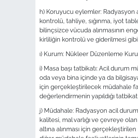
h) Koruyucu eylemler: Radyasyon a
kontrolü, tahliye, sığınma, iyot tab
bilinçsizce vücuda alınmasının enge
kirliliğin kontrolü ve giderilmesi gib
ı) Kurum: Nükleer Düzenleme Kur
i) Masa başı tatbikatı: Acil durum
oda veya bina içinde ya da bilgisaya
için gerçekleştirilecek müdahale faa
değerlendirmenin yapıldığı tatbikatı
j) Müdahale: Radyasyon acil durumu
kalitesi, mal varlığı ve çevreye olan 
altına alınması için gerçekleştirile