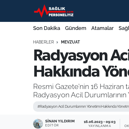
Son Dakika
Nöbetçi Eczaneler
Son Dakika
Gündem
Atamalar
Sağl
Gündem
Hava Durumu
HABERLER
MEVZUAT
Radyasyon Aci
Atamalar
Namaz Vakitleri
Sağlık Bakanlığı
Trafik Durumu
Hakkında Yön
Mevzuat
Süper Lig Puan Durumu ve Fikstür
Resmi Gazete’nin 16 Haziran 
Radyasyon Acil Durumlarının 
Sendika
Tüm Manşetler
#Radyasyon Acil Durumlarının Yönetimi Hakkında Yönetm
Sağlık Personeli Alımı
Son Dakika Haberleri
SINAN YILDIRIM
16.06.2023 - 09:03
Eğitim
Haber Arşivi
EDITÖR
YAYINLANMA
O