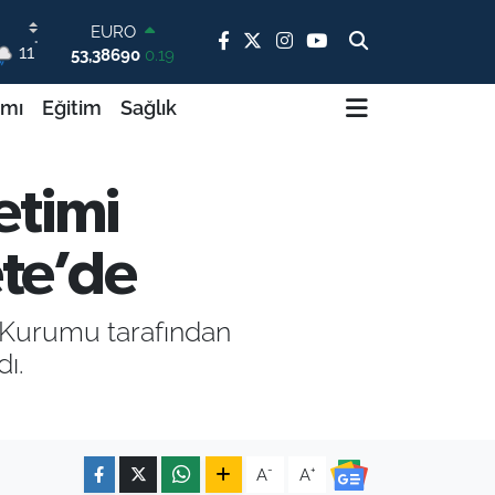
STERLİN
°
11
61,60380
0.18
G.ALTIN
6862,09000
0.19
ımı
Eğitim
Sağlık
BİST100
14.598,00
0
BITCOIN
etimi
79.591,74
-1.82
DOLAR
45,43620
0.02
te’de
EURO
53,38690
0.19
 Kurumu tarafından
ı.
-
+
A
A