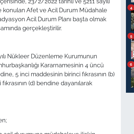
 içerisinde, 23/2/2022 tarihli ve 5211 sayılı
4
e konulan Afet ve Acil Durum Müdahale
Radyasyon Acil Durum Planı başta olmak
amında gerçekleştirilir.
5
sayılı Nükleer Düzenleme Kurumunun
mhurbaşkanlığı Kararnamesinin 4 üncü
6
dine, 5 inci maddesinin birinci fıkrasının (b)
 fıkrasının (d) bendine dayanılarak
en;