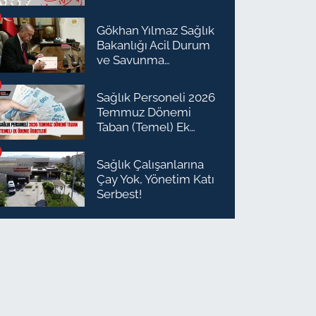
Gökhan Yılmaz Sağlık
Bakanlığı Acil Durum
ve Savunma
Planlaması Daire
Başkanı Olarak Atandı
Sağlık Personeli 2026
Temmuz Dönemi
Taban (Temel) Ek
Ödeme Ücretleri
Sağlık Çalışanlarına
Çay Yok, Yönetim Katı
Serbest!