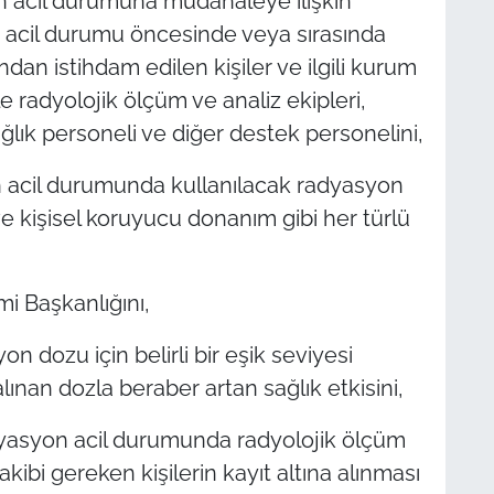
on acil durumuna müdahaleye ilişkin
acil durumu öncesinde veya sırasında
ından istihdam edilen kişiler ve ilgili kurum
e radyolojik ölçüm ve analiz ekipleri,
sağlık personeli ve diğer destek personelini,
 acil durumunda kullanılacak radyasyon
 ve kişisel koruyucu donanım gibi her türlü
i Başkanlığını,
on dozu için belirli bir eşik seviyesi
alınan dozla beraber artan sağlık etkisini,
dyasyon acil durumunda radyolojik ölçüm
 takibi gereken kişilerin kayıt altına alınması