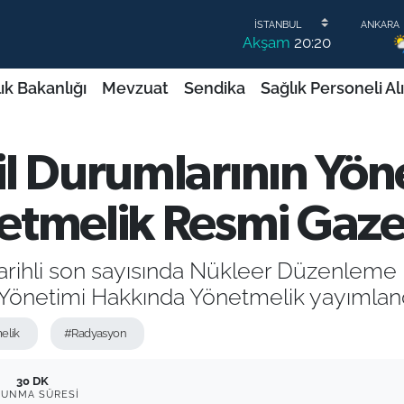
Akşam
20:20
ık Bakanlığı
Mevzuat
Sendika
Sağlık Personeli Al
l Durumlarının Yön
etmelik Resmi Gaze
tarihli son sayısında Nükleer Düzenleme
Yönetimi Hakkında Yönetmelik yayımland
elik
#Radyasyon
30 DK
KUNMA SÜRESI