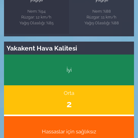
Nem: %94
Nem: %88
Rüzgar: 12 km/h
Rüzgar: 11 km/h
Yağış Olasılığı: %85
Yağış Olasılığı: %88
Yakakent Hava Kalitesi
İyi
Orta
2
Hassaslar için sağlıksız