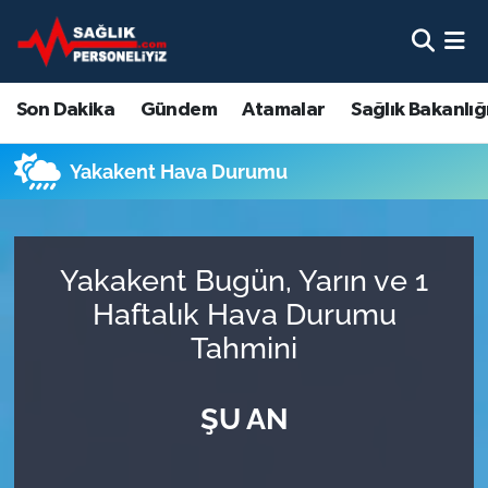
Son Dakika
Nöbetçi Eczaneler
Son Dakika
Gündem
Atamalar
Sağlık Bakanlığ
Gündem
Hava Durumu
Yakakent Hava Durumu
Atamalar
Namaz Vakitleri
Sağlık Bakanlığı
Trafik Durumu
Yakakent Bugün, Yarın ve 1
Mevzuat
Süper Lig Puan Durumu ve Fikstür
Haftalık Hava Durumu
Tahmini
Sendika
Tüm Manşetler
ŞU AN
Sağlık Personeli Alımı
Son Dakika Haberleri
Eğitim
Haber Arşivi