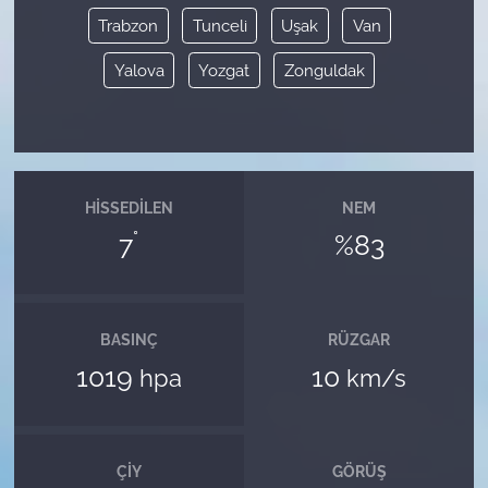
Trabzon
Tunceli
Uşak
Van
Yalova
Yozgat
Zonguldak
HISSEDILEN
NEM
°
7
%83
BASINÇ
RÜZGAR
1019
10
hpa
km/s
ÇIY
GÖRÜŞ