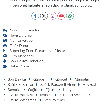
Personel Sağlık Net Haber olarak personel sağlık ve sağlık
personel haberlerini son dakika olarak sunuyoruz.
Nöbetçi Eczaneler
Hava Durumu
Namaz Vakitleri
Trafik Durumu
Süper Lig Puan Durumu ve Fikstür
Tüm Manşetler
Son Dakika Haberleri
Haber Arşivi
Son Dakika
Gündem
Güncel
Atamalar
Sağlık Bakanlığı
Sağlık Personeli Alımı
Mevzuat
Sendika
Sağlık
Eğitim
Künye
Gizlilik Politikası
İletişim
Kullanıcı Sözleşmesi
Gizlilik Sözleşmesi
Veri Politikası