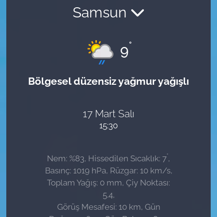
Samsun
Sağlık
Güncel
°
9
Kamu Alımları
Bölgesel düzensiz yağmur yağışlı
17 Mart Salı
15:30
°
Nem: %83, Hissedilen Sıcaklık: 7
,
Basınç: 1019 hPa, Rüzgar: 10 km/s,
Toplam Yağış: 0 mm, Çiy Noktası:
5.4,
Görüş Mesafesi: 10 km, Gün