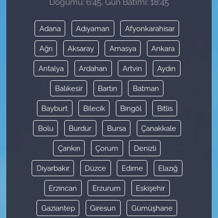
Doğumu: 6:45, Gün Batımı: 18:45
Adana
Adıyaman
Afyonkarahisar
Ağrı
Aksaray
Amasya
Ankara
Antalya
Ardahan
Artvin
Aydın
Balıkesir
Bartın
Batman
Bayburt
Bilecik
Bingöl
Bitlis
Bolu
Burdur
Bursa
Çanakkale
Çankırı
Çorum
Denizli
Diyarbakır
Düzce
Edirne
Elazığ
Erzincan
Erzurum
Eskişehir
Gaziantep
Giresun
Gümüşhane