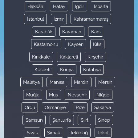
Hakkâri
Hatay
Iğdır
Isparta
İstanbul
İzmir
Kahramanmaraş
Karabük
Karaman
Kars
Kastamonu
Kayseri
Kilis
Kırıkkale
Kırklareli
Kırşehir
Kocaeli
Konya
Kütahya
Malatya
Manisa
Mardin
Mersin
Muğla
Muş
Nevşehir
Niğde
Ordu
Osmaniye
Rize
Sakarya
Samsun
Şanlıurfa
Siirt
Sinop
Sivas
Şırnak
Tekirdağ
Tokat