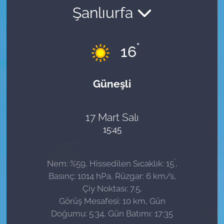
Şanlıurfa
Sağlık
Güncel
°
16
Kamu Alımları
Güneşli
17 Mart Salı
15:45
°
Nem: %59, Hissedilen Sıcaklık: 15
,
Basınç: 1014 hPa, Rüzgar: 6 km/s,
Çiy Noktası: 7.5,
Görüş Mesafesi: 10 km, Gün
Doğumu: 5:34, Gün Batımı: 17:35