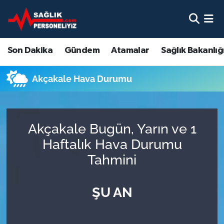
Son Dakika
Nöbetçi Eczaneler
Son Dakika
Gündem
Atamalar
Sağlık Bakanlığ
Gündem
Hava Durumu
Akçakale Hava Durumu
Atamalar
Namaz Vakitleri
Sağlık Bakanlığı
Trafik Durumu
Akçakale Bugün, Yarın ve 1
Mevzuat
Süper Lig Puan Durumu ve Fikstür
Haftalık Hava Durumu
Tahmini
Sendika
Tüm Manşetler
ŞU AN
Sağlık Personeli Alımı
Son Dakika Haberleri
Eğitim
Haber Arşivi