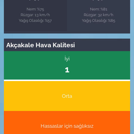
Nem: %75
Nem: %81
Rüzgar: 13 km/h
Rüzgar: 32 km/h
Yağış Olasılığı: %57
Yağış Olasılığı: %85
Akçakale Hava Kalitesi
İyi
1
Orta
Hassaslar için sağlıksız