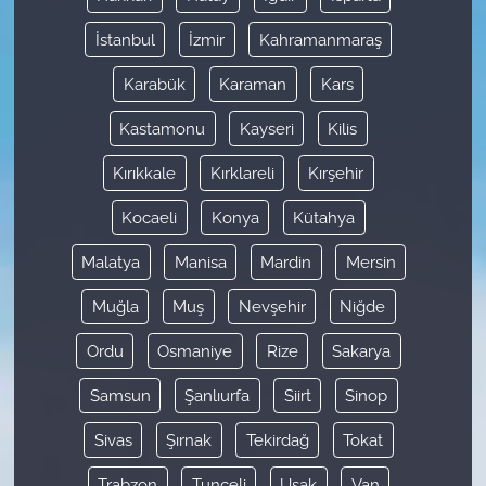
İstanbul
İzmir
Kahramanmaraş
Karabük
Karaman
Kars
Kastamonu
Kayseri
Kilis
Kırıkkale
Kırklareli
Kırşehir
Kocaeli
Konya
Kütahya
Malatya
Manisa
Mardin
Mersin
Muğla
Muş
Nevşehir
Niğde
Ordu
Osmaniye
Rize
Sakarya
Samsun
Şanlıurfa
Siirt
Sinop
Sivas
Şırnak
Tekirdağ
Tokat
Trabzon
Tunceli
Uşak
Van