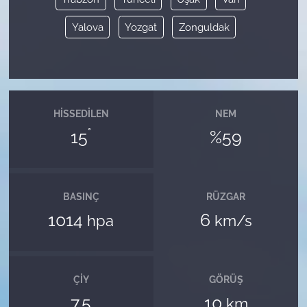
Yalova
Yozgat
Zonguldak
HISSEDILEN
NEM
°
15
%59
BASINÇ
RÜZGAR
1014
6
hpa
km/s
ÇIY
GÖRÜŞ
7.5
10
km