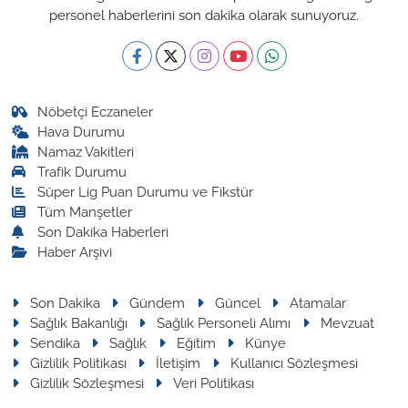
personel haberlerini son dakika olarak sunuyoruz.
Nöbetçi Eczaneler
Hava Durumu
Namaz Vakitleri
Trafik Durumu
Süper Lig Puan Durumu ve Fikstür
Tüm Manşetler
Son Dakika Haberleri
Haber Arşivi
Son Dakika
Gündem
Güncel
Atamalar
Sağlık Bakanlığı
Sağlık Personeli Alımı
Mevzuat
Sendika
Sağlık
Eğitim
Künye
Gizlilik Politikası
İletişim
Kullanıcı Sözleşmesi
Gizlilik Sözleşmesi
Veri Politikası