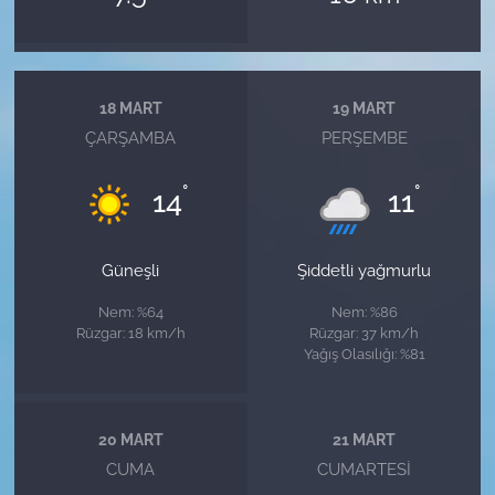
18 MART
19 MART
ÇARŞAMBA
PERŞEMBE
°
°
14
11
Güneşli
Şiddetli yağmurlu
Nem: %64
Nem: %86
Rüzgar: 18 km/h
Rüzgar: 37 km/h
Yağış Olasılığı: %81
20 MART
21 MART
CUMA
CUMARTESI