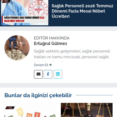
Sağlık Personeli 2026 Temmuz
Dönemi Fazla Mesai Nöbet
Ücretleri
EDITÖR HAKKINDA
Ertuğrul Gülmez
Sağlık sektörü gelişmeleri, sağlık personeli
hakları ve kamu mevzuatı, personel sağlık
haberleri düzenleme üzerine uzmanlaşmış
Devam Et
kıdemli editör.
Bunlar da ilginizi çekebilir