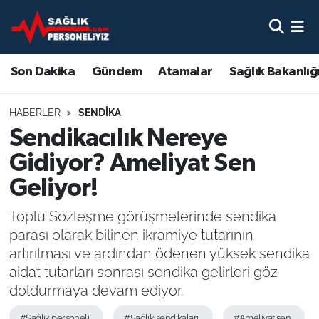
Son Dakika
Nöbetçi Eczaneler
Son Dakika
Gündem
Atamalar
Sağlık Bakanlığ
Gündem
Hava Durumu
HABERLER
SENDIKA
Atamalar
Namaz Vakitleri
Sendikacılık Nereye
Gidiyor? Ameliyat Sen
Sağlık Bakanlığı
Trafik Durumu
Geliyor!
Mevzuat
Süper Lig Puan Durumu ve Fikstür
Toplu Sözleşme görüşmelerinde sendika
parası olarak bilinen ikramiye tutarının
Sendika
Tüm Manşetler
artırılması ve ardından ödenen yüksek sendika
aidat tutarları sonrası sendika gelirleri göz
Sağlık Personeli Alımı
Son Dakika Haberleri
doldurmaya devam ediyor.
Eğitim
Haber Arşivi
#Sağlık personeli
#Sağlık sendikaları
#Ameliyat sen