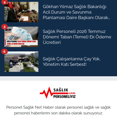
4
Gökhan Yılmaz Sağlık Bakanlığı
Acil Durum ve Savunma
Planlaması Daire Başkanı Olarak
Atandı
5
Sağlık Personeli 2026 Temmuz
Dönemi Taban (Temel) Ek Ödeme
Ücretleri
6
Sağlık Çalışanlarına Çay Yok,
Yönetim Katı Serbest!
Personel Sağlık Net Haber olarak personel sağlık ve sağlık
personel haberlerini son dakika olarak sunuyoruz.