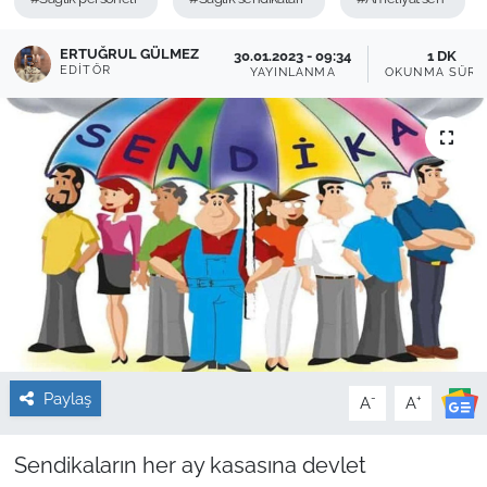
Sağlık
ERTUĞRUL GÜLMEZ
30.01.2023 - 09:34
1 DK
EDITÖR
YAYINLANMA
OKUNMA SÜRE
Güncel
Kamu Alımları
Paylaş
-
+
A
A
Sendikaların her ay kasasına devlet