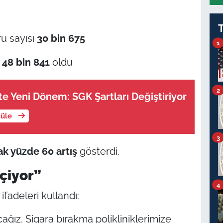
ru sayısı
30 bin 675
1
e
48 bin 841
oldu
2
e Yeni Dönem: SGK Şartları Değiştiriyor
tüle
3
ak yüzde 60 artış
gösterdi.
eçiyor”
4
adeleri kullandı:
acağız. Sigara bırakma polikliniklerimize