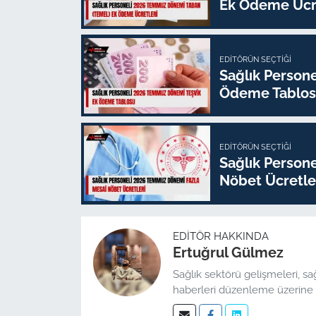
Ek Ödeme Ücre
EDITÖRÜN SEÇTIĞI
Sağlık Person
Ödeme Tablo
EDITÖRÜN SEÇTIĞI
Sağlık Person
Nöbet Ücretle
EDITÖR HAKKINDA
Ertuğrul Gülmez
Sağlık sektörü gelişmeleri, sa
haberleri düzenleme üzerine 