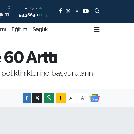
53,38690
0.19
STERLİN
°
11
61,60380
0.18
G.ALTIN
ımı
Eğitim
Sağlık
6862,09000
0.19
BİST100
14.598,00
0
BITCOIN
 60 Arttı
79.591,74
-1.82
DOLAR
45,43620
0.02
polikliniklerine başvuruların
-
+
A
A