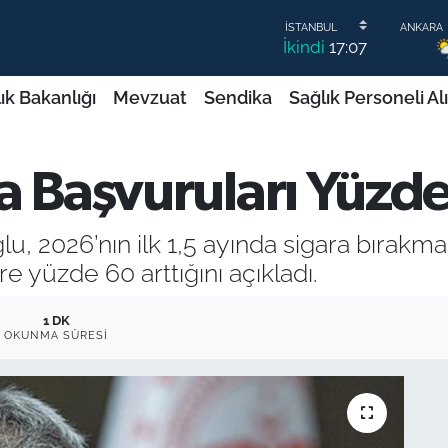
İkindi
17:07
ık Bakanlığı
Mevzuat
Sendika
Sağlık Personeli Al
 Başvuruları Yüzde
 2026’nın ilk 1,5 ayında sigara bırakma 
 yüzde 60 arttığını açıkladı.
1 DK
OKUNMA SÜRESI