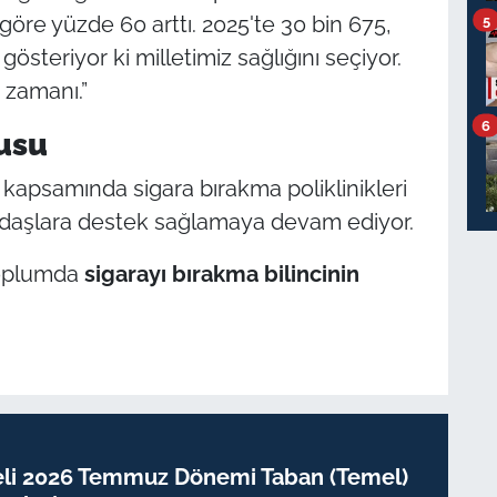
 göre yüzde 60 arttı. 2025'te 30 bin 675,
5
österiyor ki milletimiz sağlığını seçiyor.
 zamanı.”
6
usu
 kapsamında sigara bırakma poliklinikleri
ndaşlara destek sağlamaya devam ediyor.
 toplumda
sigarayı bırakma bilincinin
eli 2026 Temmuz Dönemi Taban (Temel)