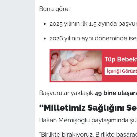
Buna göre:
2025 yılının ilk 1,5 ayında başvu
2026 yılının aynı döneminde is
Tüp Bebekt
İçeriği Görün
Başvurular yaklaşık
49 bine ulaşar
“Milletimiz Sağlığını S
Bakan Memişoğlu paylaşımında şu if
“Birlikte bırakıyoruz. Birlikte başar