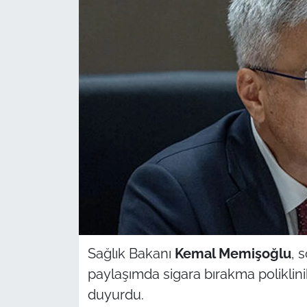
Sağlık
Güncel
Kamu Alımları
Sağlık Bakanı
Kemal Memişoğlu
, 
paylaşımda sigara bırakma poliklinikl
duyurdu.