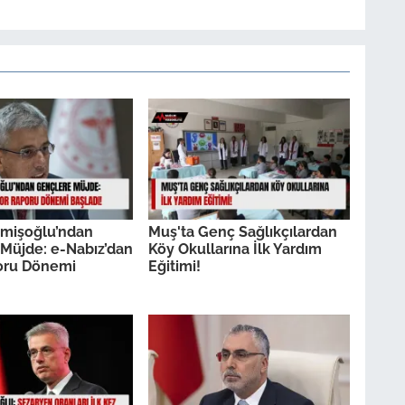
mişoğlu’ndan
Muş'ta Genç Sağlıkçılardan
Müjde: e-Nabız’dan
Köy Okullarına İlk Yardım
oru Dönemi
Eğitimi!