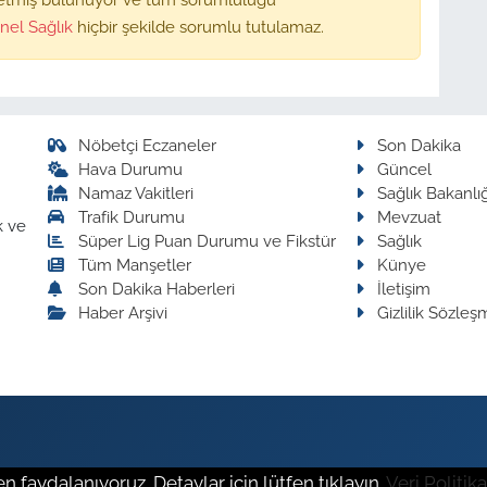
nel Sağlık
hiçbir şekilde sorumlu tutulamaz.
Nöbetçi Eczaneler
Son Dakika
Hava Durumu
Güncel
Namaz Vakitleri
Sağlık Bakanlığ
Trafik Durumu
Mevzuat
k ve
Süper Lig Puan Durumu ve Fikstür
Sağlık
Tüm Manşetler
Künye
Son Dakika Haberleri
İletişim
Haber Arşivi
Gizlilik Sözleş
n faydalanıyoruz. Detaylar için lütfen tıklayın.
Veri Politika