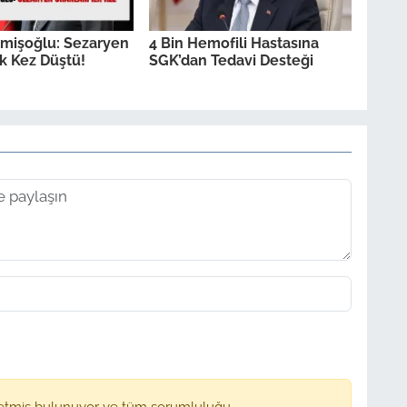
mişoğlu: Sezaryen
4 Bin Hemofili Hastasına
lk Kez Düştü!
SGK’dan Tedavi Desteği
etmiş bulunuyor ve tüm sorumluluğu