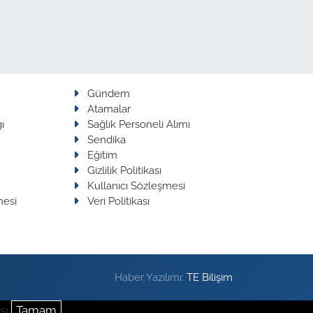
Gündem
Atamalar
ı
Sağlık Personeli Alımı
Sendika
Eğitim
Gizlilik Politikası
Kullanıcı Sözleşmesi
mesi
Veri Politikası
Haber Yazılımı:
TE Bilişim
sı
Tamam