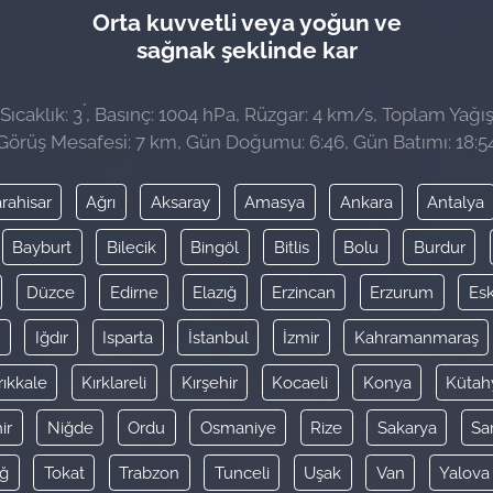
Orta kuvvetli veya yoğun ve
sağnak şeklinde kar
°
ıcaklık: 3
, Basınç: 1004 hPa, Rüzgar: 4 km/s, Toplam Yağış
Görüş Mesafesi: 7 km, Gün Doğumu: 6:46, Gün Batımı: 18:5
rahisar
Ağrı
Aksaray
Amasya
Ankara
Antalya
Bayburt
Bilecik
Bingöl
Bitlis
Bolu
Burdur
Düzce
Edirne
Elazığ
Erzincan
Erzurum
Esk
y
Iğdır
Isparta
İstanbul
İzmir
Kahramanmaraş
rıkkale
Kırklareli
Kırşehir
Kocaeli
Konya
Kütah
ir
Niğde
Ordu
Osmaniye
Rize
Sakarya
Sa
ağ
Tokat
Trabzon
Tunceli
Uşak
Van
Yalova