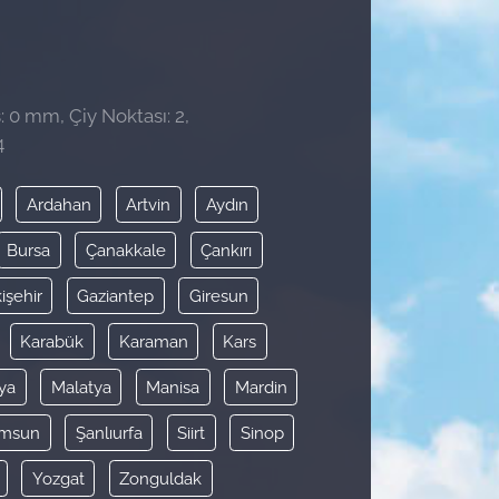
: 0 mm, Çiy Noktası: 2,
4
Ardahan
Artvin
Aydın
Bursa
Çanakkale
Çankırı
işehir
Gaziantep
Giresun
Karabük
Karaman
Kars
ya
Malatya
Manisa
Mardin
msun
Şanlıurfa
Siirt
Sinop
Yozgat
Zonguldak