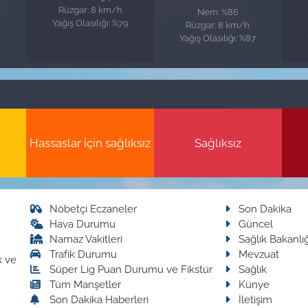
Rüzgar: 8 km/h
Nem: %86
Yağış Olasılığı: %79
Rüzgar: 8 km/h
9
Yağış Olasılığı: %87
Hassaslar için sağlıksız
Sağlıksız
Nöbetçi Eczaneler
Son Dakika
Hava Durumu
Güncel
Namaz Vakitleri
Sağlık Bakanlığ
Trafik Durumu
Mevzuat
k ve
Süper Lig Puan Durumu ve Fikstür
Sağlık
Tüm Manşetler
Künye
Son Dakika Haberleri
İletişim