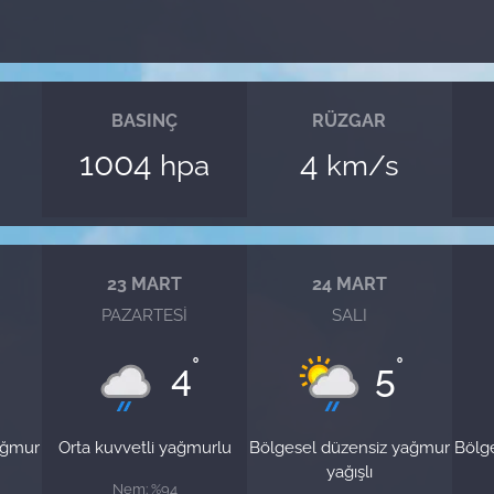
BASINÇ
RÜZGAR
1004
4
hpa
km/s
23 MART
24 MART
PAZARTESI
SALI
°
°
4
5
ağmur
Orta kuvvetli yağmurlu
Bölgesel düzensiz yağmur
Bölg
yağışlı
Nem: %94