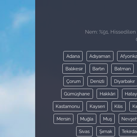
Sağlık
Güncel
Nem: %91, Hissedilen S
Kamu Alımları
Adana
Adıyaman
Afyonka
Balıkesir
Bartın
Batman
Çorum
Denizli
Diyarbakır
Gümüşhane
Hakkâri
Hata
Kastamonu
Kayseri
Kilis
Kı
Mersin
Muğla
Muş
Nevşeh
Sivas
Şırnak
Tekird