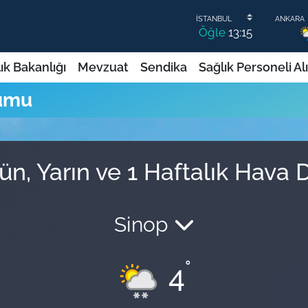
Öğle
13:15
ık Bakanlığı
Mevzuat
Sendika
Sağlık Personeli Al
rumu
n, Yarın ve 1 Haftalık Hava
Sinop
°
4