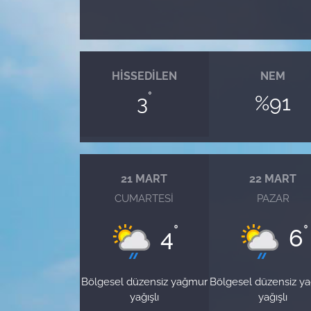
HISSEDILEN
NEM
°
3
%91
21 MART
22 MART
CUMARTESI
PAZAR
°
°
4
6
Bölgesel düzensiz yağmur
Bölgesel düzensiz y
yağışlı
yağışlı