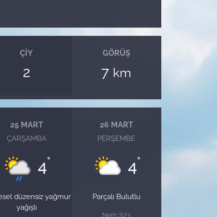
ÇIY
GÖRÜŞ
2
7
km
25 MART
26 MART
ÇARŞAMBA
PERŞEMBE
°
°
4
4
esel düzensiz yağmur
Parçalı Bulutlu
yağışlı
Nem: %73