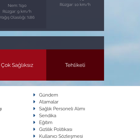
Rüzgar: 10 km/h
Nem: %90
Rüzgar: 9 km/h
Yağış Olasılığı: %86
Çok Sağlıksız
Tehlikeli
Gündem
Atamalar
ı
Sağlık Personeli Alımı
Sendika
Eğitim
Gizlilik Politikası
Kullanıcı Sözleşmesi