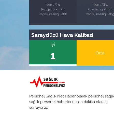
Nem: %91
Nem: %84
Rüzgar: 7 km/h
Rüzgar: 13 km/h
Yağış Olasılığı: %88
Yağış Olasılığı: %8
Saraydüzü Hava Kalitesi
İyi
1
Orta
Personel Sağlık Net Haber olarak personel sağlı
sağlık personel haberlerini son dakika olarak
sunuyoruz.